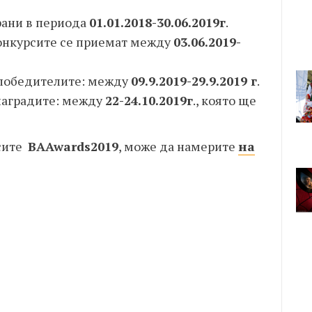
рани в периода
01.01.2018-30.06.2019г
.
 конкурсите се приемат между
03.06.2019-
 победителите: между
09.9.2019-29.9.2019 г
.
 наградите: между
22-24.10.2019г
., която ще
сите
BAAwards2019
,
може да намерите
на