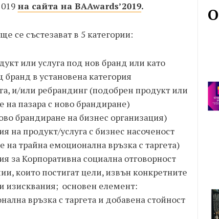
2019
на сайта на
BAAwards
’2019
.
О
ще се състезават в 5 категории:
одукт или услуга под нов бранд или като
 бранд в установена категория
га, и/или ребрандинг (подобрен продукт или
е на пазара с ново брандиране)
ово брандиране на бизнес организация)
я на продукт/услуга с бизнес насоченост
е на трайна емоционална връзка с таргета)
я за Корпоративна социална отговорност
и, които постигат цели, извън конкретните
и изисквания; основен елемент:
нална връзка с таргета и добавена стойност