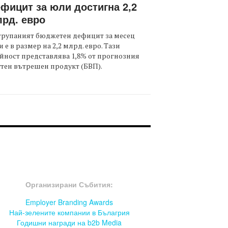
фицит за юли достигна 2,2
рд. евро
трупаният бюджетен дефицит за месец
 е в размер на 2,2 млрд. евро. Тази
йност представлява 1,8% от прогнозния
тен вътрешен продукт (БВП).
OOTER-СЪБИТИЯ
Организирани Събития:
Employer Branding Awards
Най-зелените компании в Бълагрия
Годишни награди на b2b Media