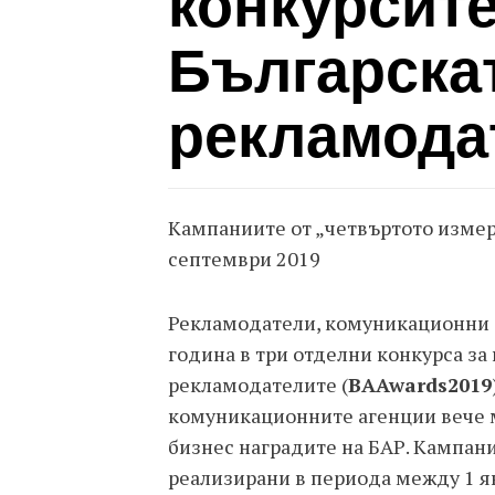
конкурсите
Българска
рекламода
Кампаниите от „четвъртото измере
септември 2019
Рекламодатели, комуникационни а
година в три отделни конкурса за
рекламодателите (
BAA
wards
2019
комуникационните агенции вече м
бизнес наградите на БАР. Кампании
реализирани в периода между 1 яну