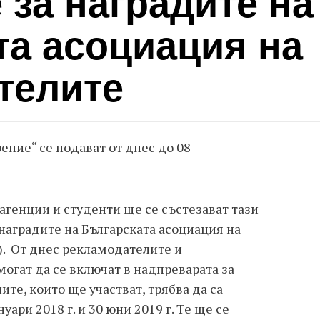
 за наградите на
та асоциация на
телите
ние“ се подават от днес до 08
генции и студенти ще се състезават тази
 наградите на Българската асоциация на
). От днес рекламодателите и
огат да се включат в надпреварата за
те, които ще участват, трябва да са
ари 2018 г. и 30 юни 2019 г. Те ще се