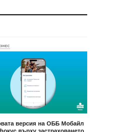
ЗНЕС
вата версия на ОББ Мобайл
фокус върху застраховането