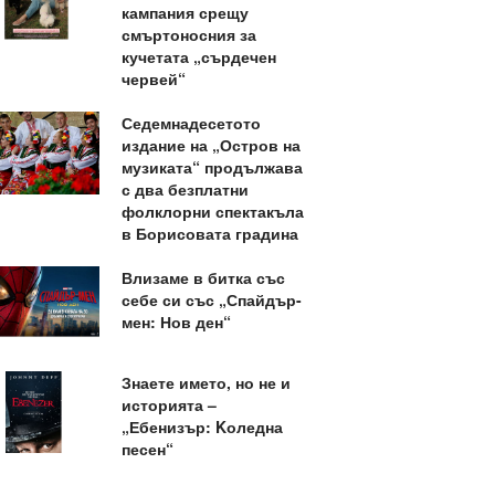
кампания срещу
смъртоносния за
кучетата „сърдечен
червей“
Седемнадесетото
издание на „Остров на
музиката“ продължава
с два безплатни
фолклорни спектакъла
в Борисовата градина
Влизаме в битка със
себе си със „Спайдър-
мен: Нов ден“
Знаете името, но не и
историята –
„Ебенизър: Kоледна
песен“