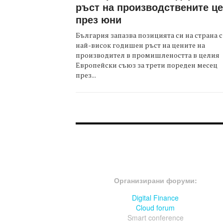
ръст на производствените ц
през юни
България запазва позицията си на страна с
най-висок годишен ръст на цените на
производител в промишлеността в целия
Европейски съюз за трети пореден месец
през...
FOOTER-ФОРУМИ
Организирани форуми:
Digital Finance
Cloud forum
Smart conference