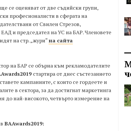
 ще се оценяват от две съдийски групи,
рски професионалисти в сферата на
дателствани от Свилен Стрезов,
 ЕАД и председател на УС на БАР. Членовете
идят на стр. „жури“
на сайта
М
тор на БАР се обърна към рекламодателите
ч
AA
wards
2019
стартира от днес състезанието
ставете кампаниите, с които се гордеете и
алите в сектора, за да достигнат маркетинга
ия до най-високото, четвърто измерение на
 в
BAA
wards
2019: