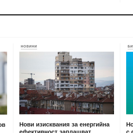
НОВИНИ
БИ
Нови изисквания за енергийна
Но
ов
ефективност заплашват
с 