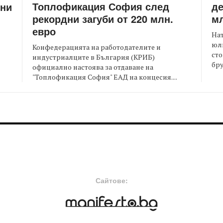
Топлофикация София след
де
ени
рекордни загуби от 220 млн.
мл
евро
На
юли
Конфедерацията на работодателите и
сто
индустриалците в България (КРИБ)
бру
официално настоява за отдаване на
"Топлофикация София" ЕАД на концесия....
FOOTER-MIDDLE
F
Сайтове: