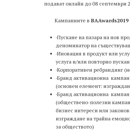
подават онлайн до 08 септември 
Кампаниите в
BAA
wards
2019
·Пускане на пазара на нов пр
деноминатор на съществуващ
·Иновация в продукт или услу
услуга и/или повторно пускан
·Корпоративен ребрандинг (н
·Бранд активационна кампани
(основен елемент: изграждан
·Бранд активационна кампани
(обществено-полезни кампани
бизнес интереси или законов
изграждане на трайна емоцио
за обществото)