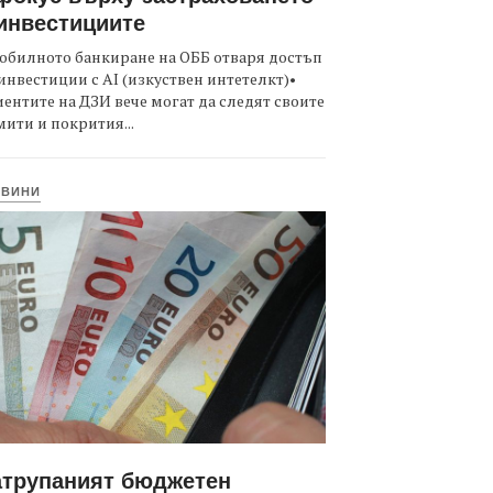
инвестициите
обилното банкиране на ОББ отваря достъп
инвестиции с AI (изкуствен интетелкт)•
ентите на ДЗИ вече могат да следят своите
ити и покрития...
ОВИНИ
атрупаният бюджетен