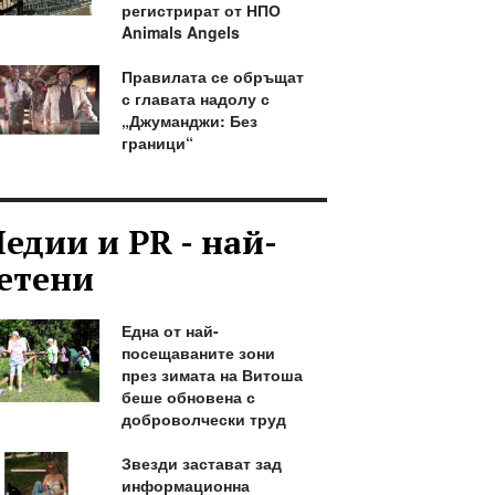
регистрират от НПО
Animals Angels
Правилата се обръщат
с главата надолу с
„Джуманджи: Без
граници“
едии и PR - най-
етени
Една от най-
посещаваните зони
през зимата на Витоша
беше обновена с
доброволчески труд
Звезди застават зад
информационна