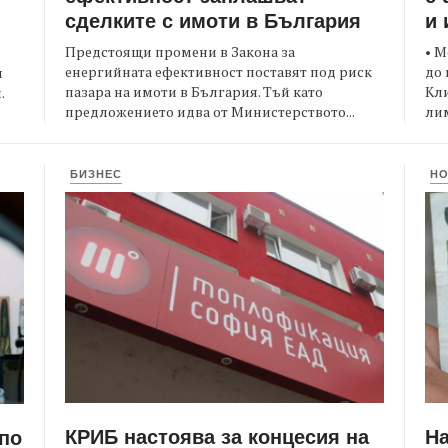
сделките с имоти в България
и 
Предстоящи промени в Закона за
• М
енергийната ефективност поставят под риск
до 
и
пазара на имоти в България. Тъй като
Кли
.
предложението идва от Министерството...
лим
БИЗНЕС
Н
КРИБ настоява за концесия на
Н
 по