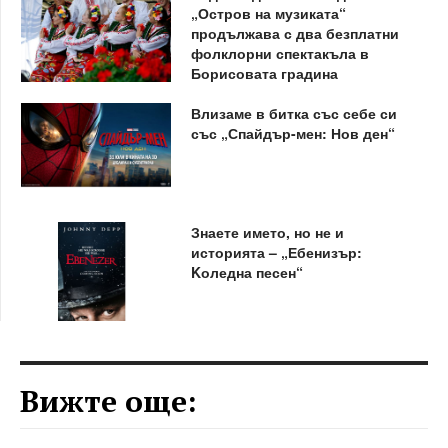
„Остров на музиката“
продължава с два безплатни
фолклорни спектакъла в
Борисовата градина
Влизаме в битка със себе си
със „Спайдър-мен: Нов ден“
Знаете името, но не и
историята – „Ебенизър:
Kоледна песен“
Вижте още: