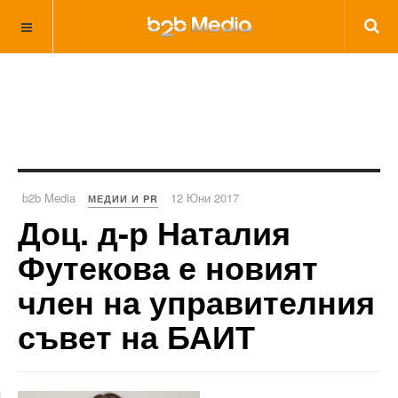
b2b Media
12 Юни 2017
МЕДИИ И PR
Доц. д-р Наталия
Футекова е новият
член на управителния
съвет на БАИТ