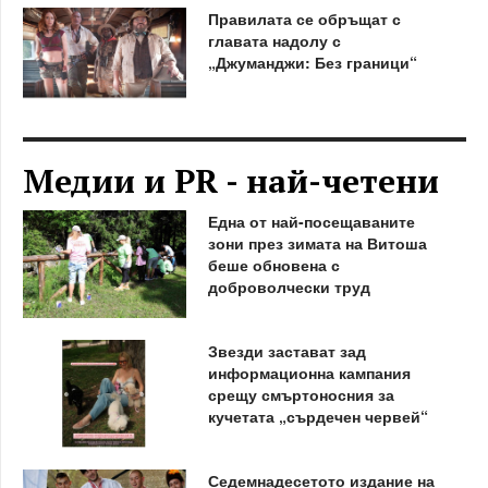
Правилата се обръщат с
главата надолу с
„Джуманджи: Без граници“
Медии и PR - най-четени
Една от най-посещаваните
зони през зимата на Витоша
беше обновена с
доброволчески труд
Звезди застават зад
информационна кампания
срещу смъртоносния за
кучетата „сърдечен червей“
Седемнадесетото издание на