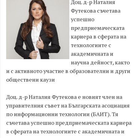
Доц. д-р Наталия
Футекова съчетава
успешно
предприемаческата
кариера в сферата на
технологиите с
академичната и
научна дейност, както
и с активното участие в образователни и други
обществени каузи
Доц. д-р Наталия Футекова е новият член на
управителния съвет на Българската асоциация
по информационни технологии (БАИТ). Тя
съчетава успешно предприемаческата кариера
в сферата на технологиите с академичната и