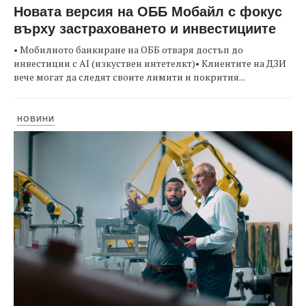
Новата версия на ОББ Мобайл с фокус
върху застраховането и инвестициите
• Мобилното банкиране на ОББ отваря достъп до
инвестиции с AI (изкуствен интетелкт)• Клиентите на ДЗИ
вече могат да следят своите лимити и покрития...
НОВИНИ