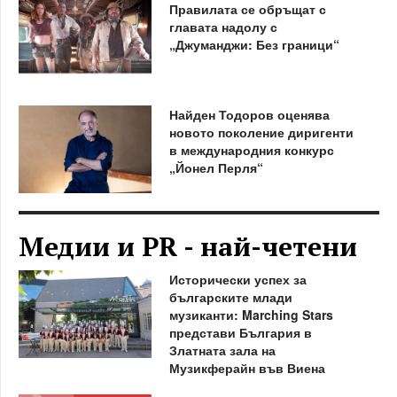
Правилата се обръщат с
главата надолу с
„Джуманджи: Без граници“
Найден Тодоров оценява
новото поколение диригенти
в международния конкурс
„Йонел Перля“
Медии и PR - най-четени
Исторически успех за
българските млади
музиканти: Marching Stars
представи България в
Златната зала на
Музикферайн във Виена