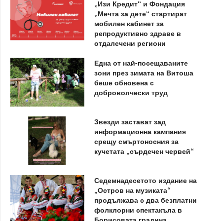
„Изи Кредит“ и Фондация
„Мечта за дете“ стартират
мобилен кабинет за
репродуктивно здраве в
отдалечени региони
Една от най-посещаваните
зони през зимата на Витоша
беше обновена с
доброволчески труд
Звезди застават зад
информационна кампания
срещу смъртоносния за
кучетата „сърдечен червей“
Седемнадесетото издание на
„Остров на музиката“
продължава с два безплатни
фолклорни спектакъла в
Борисовата градина