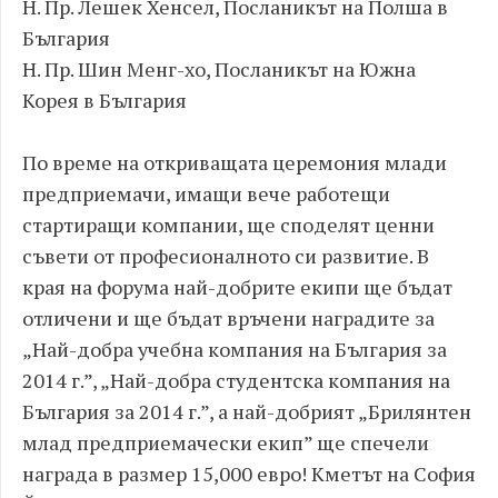
Н. Пр. Лешек Хенсел, Посланикът на Полша в
България
Н. Пр. Шин Менг-хо, Посланикът на Южна
Корея в България
По време на откриващата церемония млади
предприемачи, имащи вече работещи
стартиращи компании, ще споделят ценни
съвети от професионалното си развитие. В
края на форума най-добрите екипи ще бъдат
отличени и ще бъдат връчени наградите за
„Най-добра учебна компания на България за
2014 г.”, „Най-добра студентска компания на
България за 2014 г.”, а най-добрият „Брилянтен
млад предприемачески екип” ще спечели
награда в размер 15,000 евро! Кметът на София