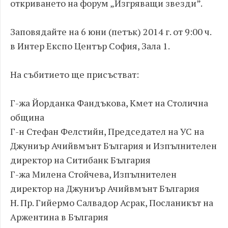
откриването на форум „Изгряващи звезди”.
Заповядайте на 6 юни (петък) 2014 г. от 9:00 ч.
в Интер Експо Център София, Зала 1.
На събитието ще присъстват:
Г-жа Йорданка Фандъкова, Кмет на Столична
община
Г-н Стефан Фелстийн, Председател на УС на
Джуниър Ачийвмънт България и Изпълнителен
директор на Ситибанк България
Г-жа Милена Стойчева, Изпълнителен
директор на Джуниър Ачийвмънт България
Н. Пр. Гийермо Салвадор Асрак, Посланикът на
Аржентина в България