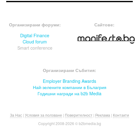
FOOTER-ФОРУМИ
FOOTER-MIDDLE
Организирани форуми:
Сайтове:
Digital Finance
Cloud forum
Smart conference
FOOTER-СЪБИТИЯ
Организирани Събития:
Employer Branding Awards
Най-зелените компании в Бълагрия
Годишни награди на b2b Media
За Нас
|
Условия за ползване
|
Поверителност
|
Реклама
|
Контакти
Copyright 2008-
2026 © b2bmedia.bg