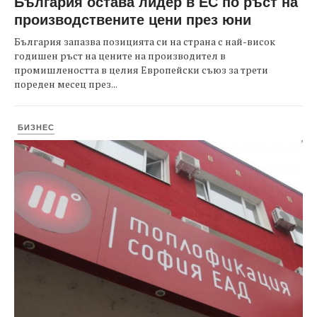
България остава лидер в ЕС по ръст на
производствените цени през юни
България запазва позицията си на страна с най-висок
годишен ръст на цените на производител в
промишлеността в целия Европейски съюз за трети
пореден месец през...
БИЗНЕС