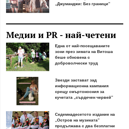
„Джуманджи: Без граници“
Медии и PR - най-четени
Една от най-посещаваните
зони през зимата на Витоша
беше обновена с
доброволчески труд
Звезди застават зад
информационна кампания
срещу смъртоносния за
кучетата „сърдечен червей“
Седемнадесетото издание на
„Остров на музиката“
продължава с два безплатни