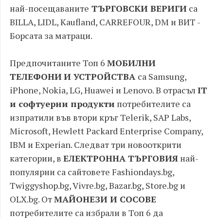
най-посещаваните
ТЪРГОВСКИ ВЕРИГИ
са
BILLA, LIDL, Kaufland, CARREFOUR, DM и ВИТ -
Борсата за матраци.
Предпочитаните Топ 6
МОБИЛНИ
ТЕЛЕФОНИ
И УСТРОЙСТВА
са Samsung,
iPhone, Nokia, LG, Huawei и Lenovo. В отрасъл
IT
и софтуерни продукти
потребителите са
изпратили във втори кръг Telerik, SAP Labs,
Microsoft, Hewlett Packard Enterprise Company,
IBM и Experian. Следват три новооткрити
категории, в
ЕЛЕКТРОННА ТЪРГОВИЯ
най-
популярни са сайтовете Fashiondays.bg,
Twiggyshop.bg, Vivre.bg, Bazar.bg, Store.bg и
OLX.bg. От
МАЙОНЕЗИ И СОСОВЕ
потребителите са избрали в Топ 6 да