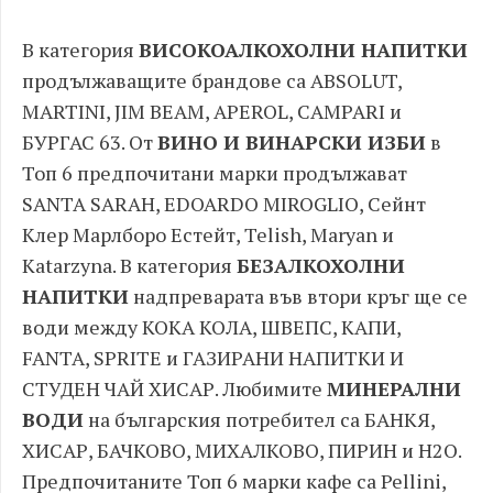
В категория
ВИСОКОАЛКОХОЛНИ НАПИТКИ
продължаващите брандове са ABSOLUT,
MARTINI, JIM BEAM, APEROL, CAMPARI и
БУРГАС 63. От
ВИНО И ВИНАРСКИ ИЗБИ
в
Топ 6 предпочитани марки продължават
SANTA SARAH, EDOARDO MIROGLIO, Сейнт
Клер Марлборо Естейт, Telish, Maryan и
Katarzyna. В категория
БЕЗАЛКОХОЛНИ
НАПИТКИ
надпреварата във втори кръг ще се
води между КОКА КОЛА, ШВЕПС, КАПИ,
FANTA, SPRITE и ГАЗИРАНИ НАПИТКИ И
СТУДЕН ЧАЙ ХИСАР. Любимите
МИНЕРАЛНИ
ВОДИ
на българския потребител са БАНКЯ,
ХИСАР, БАЧКОВО, МИХАЛКОВО, ПИРИН и H2O.
Предпочитаните Топ 6 марки кафе са Pellini,