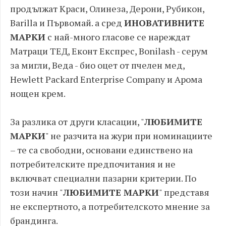
продължат Краси, Олинеза, Дерони, Рубикон,
Barilla и Първомай. а сред
ИНОВАТИВНИТЕ
МАРКИ
с най-много гласове се нареждат
Матраци ТЕД, Еконт Експрес, Bonilash - серум
за мигли, Веда - био оцет от пчелен мед,
Hewlett Packard Enterprise Company и Арома
нощен крем.
За разлика от други класации, "
ЛЮБИМИТЕ
МАРКИ
" не разчита на жури при номинациите
– те са свободни, основани единствено на
потребителските предпочитания и не
включват специални пазарни критерии. По
този начин "
ЛЮБИМИТЕ МАРКИ
" представя
не експертното, а потребителското мнение за
брандинга.