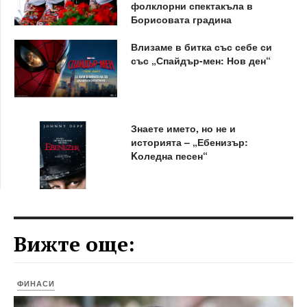
фолклорни спектакъла в
Борисовата градина
Влизаме в битка със себе си
със „Спайдър-мен: Нов ден“
Знаете името, но не и
историята – „Ебенизър:
Kоледна песен“
Вижте още:
ФИНАСИ