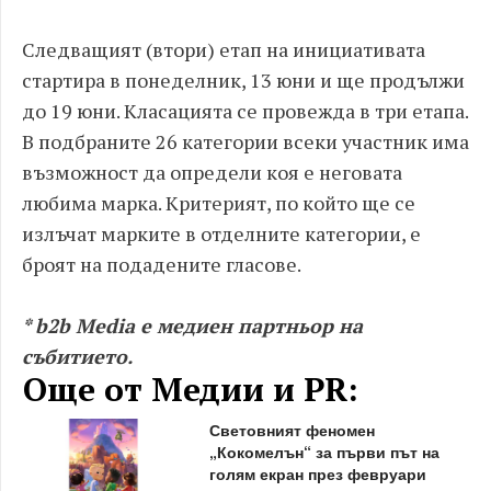
Следващият (втори) етап на инициативата
стартира в понеделник, 13 юни и ще продължи
до 19 юни. Класацията се провежда в три етапа.
В подбраните 26 категории всеки участник има
възможност да определи коя е неговата
любима марка. Критерият, по който ще се
излъчат марките в отделните категории, е
броят на подадените гласове.
* b2b Media е медиен партньор на
събитието.
Още от Медии и PR:
Световният феномен
„Кокомелън“ за първи път на
голям екран през февруари