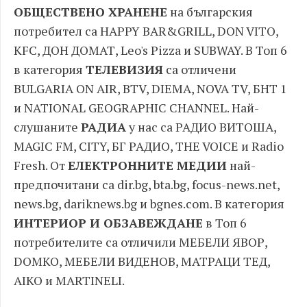
ОБЩЕСТВЕНО ХРАНЕНЕ
на българския
потребител са HAPPY BAR&GRILL, DON VITO,
KFC, ДОН ДОМАТ, Leo's Pizza и SUBWAY. В Топ 6
в категория
ТЕЛЕВИЗИЯ
са отличени
BULGARIA ON AIR, BTV, DIEMA, NOVA TV, БНТ 1
и NATIONAL GEOGRAPHIC CHANNEL. Най-
слушаните
РАДИА
у нас са РАДИО ВИТОША,
MAGIC FM, CITY, БГ РАДИО, THE VOICE и Radio
Fresh. От
ЕЛЕКТРОННИТЕ МЕДИИ
най-
предпочитани са dir.bg, bta.bg, focus-news.net,
news.bg, dariknews.bg и bgnes.com. В категория
ИНТЕРИОР И ОБЗАВЕЖДАНЕ
в Топ 6
потребителите са отличили МЕБЕЛИ ЯВОР,
DOMKO, МЕБЕЛИ ВИДЕНОВ, МАТРАЦИ ТЕД,
AIKO и MARTINELI.