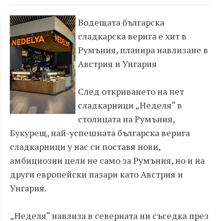
Водещата българска
сладкарска верига е хит в
Румъния, планира навлизане в
Австрия и Унгария
След откриването на пет
сладкарници „Неделя“ в
столицата на Румъния,
Букурещ, най-успешната българска верига
сладкарници у нас си поставя нови,
амбициозни цели не само за Румъния, но и на
други европейски пазари като Австрия и
Унгария.
„Неделя“ навлиза в северната ни съседка през