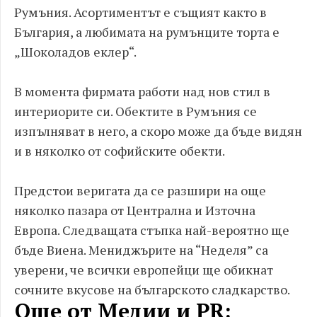
Румъния. Асортиментът е същият както в
България, а любимата на румънците торта е
„Шоколадов еклер“.
В момента фирмата работи над нов стил в
интериорите си. Обектите в Румъния се
изпълняват в него, а скоро може да бъде видян
и в няколко от софийските обекти.
Предстои веригата да се разшири на още
няколко пазара от Централна и Източна
Европа. Следващата стъпка най-вероятно ще
бъде Виена. Мениджърите на “Неделя” са
уверени, че всички европейци ще обикнат
сочните вкусове на българското сладкарство.
Още от Медии и PR: