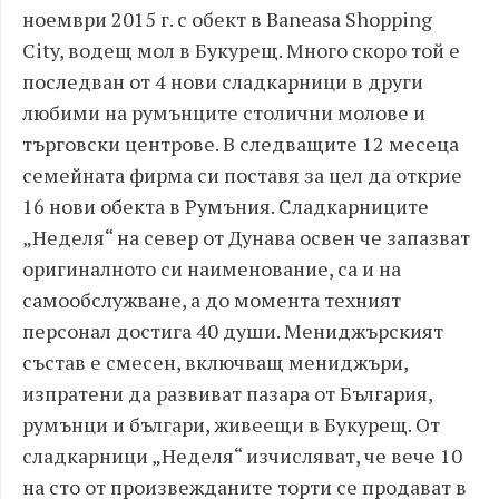
ноември 2015 г. с обект в Baneasa Shopping
City, водещ мол в Букурещ. Много скоро той е
последван от 4 нови сладкарници в други
любими на румънците столични молове и
търговски центрове. В следващите 12 месеца
семейната фирма си поставя за цел да открие
16 нови обекта в Румъния. Сладкарниците
„Неделя“ на север от Дунава освен че запазват
оригиналното си наименование, са и на
самообслужване, а до момента техният
персонал достига 40 души. Мениджърският
състав е смесен, включващ мениджъри,
изпратени да развиват пазара от България,
румънци и българи, живеещи в Букурещ. От
сладкарници „Неделя“ изчисляват, че вече 10
на сто от произвежданите торти се продават в