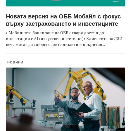
Новата версия на ОББ Мобайл с фокус
върху застраховането и инвестициите
• Мобилното банкиране на ОББ отваря достъп до
инвестиции с AI (изкуствен интетелкт)• Клиентите на ДЗИ
вече могат да следят своите лимити и покрития...
НОВИНИ