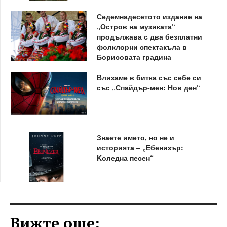
Седемнадесетото издание на
„Остров на музиката“
продължава с два безплатни
фолклорни спектакъла в
Борисовата градина
Влизаме в битка със себе си
със „Спайдър-мен: Нов ден“
Знаете името, но не и
историята – „Ебенизър:
Kоледна песен“
Вижте още: