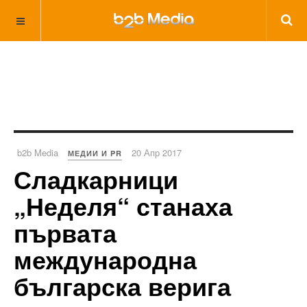
b2b Media
20 Апр 2017
МЕДИИ И PR
Сладкарници
„Неделя“ станаха
първата
международна
българска верига