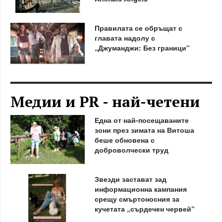
Правилата се обръщат с
главата надолу с
„Джуманджи: Без граници“
Медии и PR - най-четени
Една от най-посещаваните
зони през зимата на Витоша
беше обновена с
доброволчески труд
Звезди застават зад
информационна кампания
срещу смъртоносния за
кучетата „сърдечен червей“