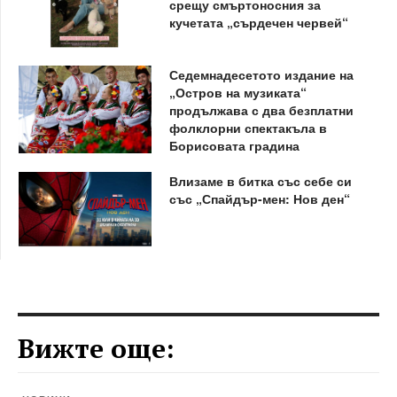
срещу смъртоносния за
кучетата „сърдечен червей“
Седемнадесетото издание на
„Остров на музиката“
продължава с два безплатни
фолклорни спектакъла в
Борисовата градина
Влизаме в битка със себе си
със „Спайдър-мен: Нов ден“
Вижте още: