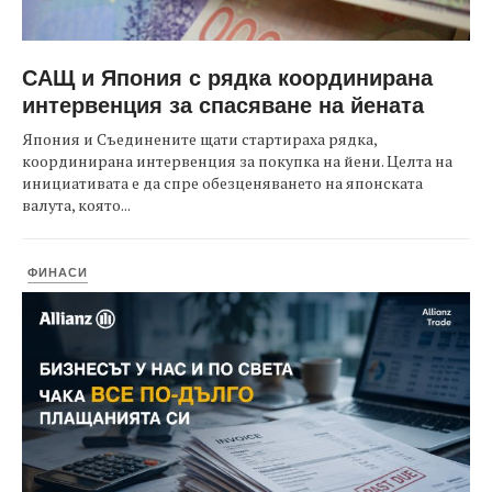
САЩ и Япония с рядка координирана
интервенция за спасяване на йената
Япония и Съединените щати стартираха рядка,
координирана интервенция за покупка на йени. Целта на
инициативата е да спре обезценяването на японската
валута, която...
ФИНАСИ