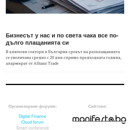
Бизнесът у нас и по света чака все по-
дълго плащанията си
В ключови сектори в България срокът на разплащанията
се увеличава средно с 20 дни спрямо предходната година,
алармират от Allianz Trade
FOOTER-ФОРУМИ
FOOTER-MIDDLE
Организирани форуми:
Сайтове:
Digital Finance
Cloud forum
Smart conference