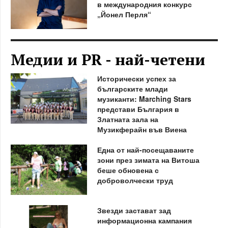
в международния конкурс
„Йонел Перля“
Медии и PR - най-четени
Исторически успех за
българските млади
музиканти: Marching Stars
представи България в
Златната зала на
Музикферайн във Виена
Една от най-посещаваните
зони през зимата на Витоша
беше обновена с
доброволчески труд
Звезди застават зад
информационна кампания