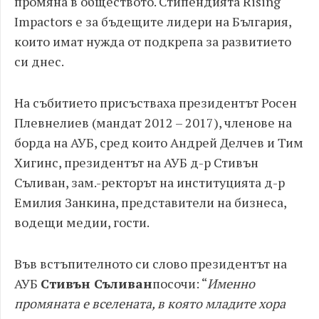
промяна в обществото. Стипендията Rising
Impactors е за бъдещите лидери на България,
които имат нужда от подкрепа за развитието
си днес.
На събитието присъстваха президентът Росен
Плевнелиев (мандат 2012 – 2017), членове на
борда на АУБ, сред които Андрей Делчев и Тим
Хигинс, президентът на АУБ д-р Стивън
Съливан, зам.-ректорът на институцията д-р
Емилия Занкина, представители на бизнеса,
водещи медии, гости.
Във встъпителното си слово президентът на
АУБ
Стивън Съливан
посочи: “
Именно
промяната е вселената, в която младите хора