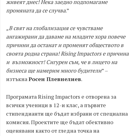
живеят днес! Нека заедно подпомагаме
промяната да се случва
.”
„В свят на глобализация се чувстваме
ангажирани да даваме на младите хора повече
причини да останат и променят обществото в
своята родна страна! Rising Impactors е причина
и възможност! Сигурен съм, че в лицето на
бизнеса ще намерим много будители
” –
изтъкна
Росен Плевнелиев
.
Програмата Rising Impactors е отворена за
всички ученици в 12-и клас, а първите
стипендианти ще бъдат избрани от специална
комисия. Проектите ще бъдат обективно
оценявани както от гледна точка на