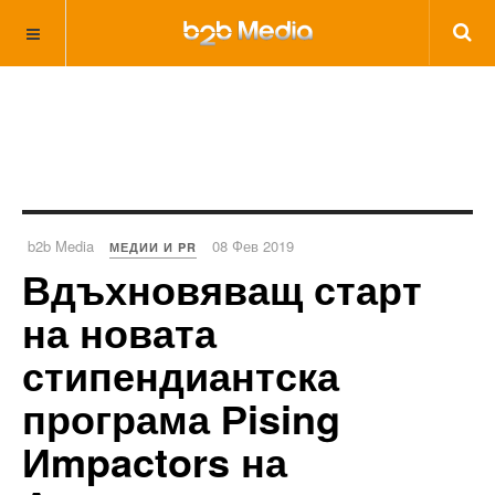
b2b Media
08 Фев 2019
МЕДИИ И PR
Вдъхновяващ старт
на новата
стипендиантска
програма Рising
Иmpactors на