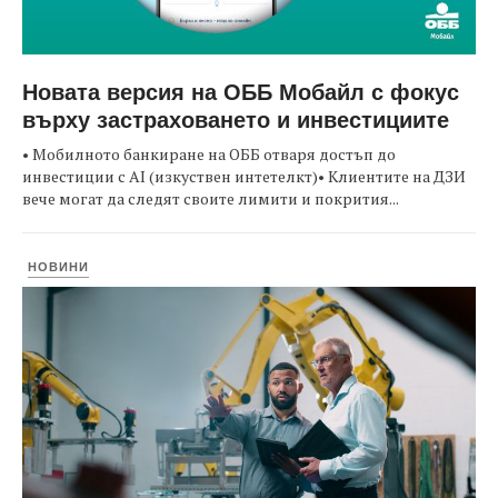
Новата версия на ОББ Мобайл с фокус
върху застраховането и инвестициите
• Мобилното банкиране на ОББ отваря достъп до
инвестиции с AI (изкуствен интетелкт)• Клиентите на ДЗИ
вече могат да следят своите лимити и покрития...
НОВИНИ