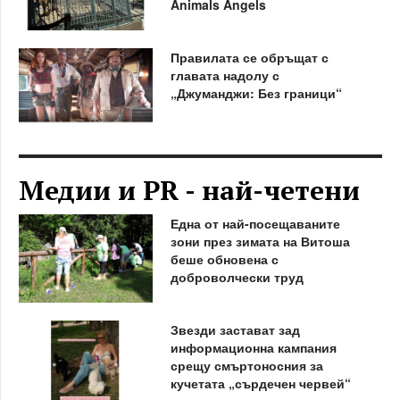
Animals Angels
Правилата се обръщат с
главата надолу с
„Джуманджи: Без граници“
Медии и PR - най-четени
Една от най-посещаваните
зони през зимата на Витоша
беше обновена с
доброволчески труд
Звезди застават зад
информационна кампания
срещу смъртоносния за
кучетата „сърдечен червей“