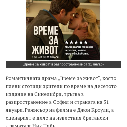
„Време за живот“ в разпространение от 31 януари
Романтичната драма „Време за живот“, която
плени стотици зрители по време на десетото
издание на Синелибри, тръгва в
разпространение в София и страната на 31
януари. Режисьор на филма е Джон Кроули, а
сценарият е дело на известния британски
драматург Ник Пейн.