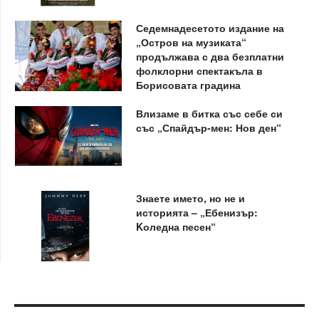
Седемнадесетото издание на
„Остров на музиката“
продължава с два безплатни
фолклорни спектакъла в
Борисовата градина
Влизаме в битка със себе си
със „Спайдър-мен: Нов ден“
Знаете името, но не и
историята – „Ебенизър:
Kоледна песен“