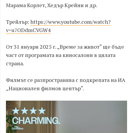
Марама Корлет, Хедър Крейни и др.
Трейлър:
https://www.youtube.com/watch?
v=u7ODdmCVGW4
От 31 януари 2025 г. „Време за живот“ ще бъде
част от програмата на киносалони в цялата
страна.
Филмът се разпространява с подкрепата на ИА
„Национален филмов център“.