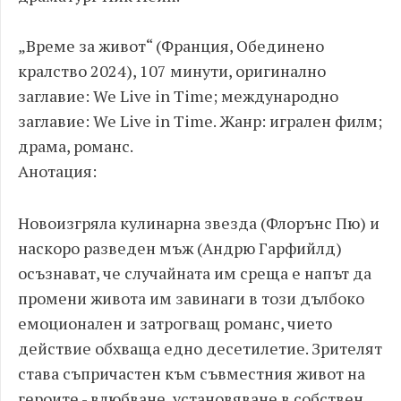
„Време за живот“ (Франция, Обединено
кралство 2024), 107 минути, оригинално
заглавие: We Live in Time; международно
заглавие: We Live in Time. Жанр: игрален филм;
драма, романс.
Анотация:
Новоизгряла кулинарна звезда (Флорънс Пю) и
наскоро разведен мъж (Андрю Гарфийлд)
осъзнават, че случайната им среща е напът да
промени живота им завинаги в този дълбоко
емоционален и затрогващ романс, чието
действие обхваща едно десетилетие. Зрителят
става съпричастен към съвместния живот на
героите - влюбване, установяване в собствен