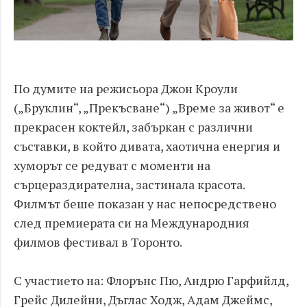
По думите на режисьора Джон Кроули
(„Бруклин“, „Прекъсване“) „Време за живот“ е
прекрасен коктейл, забъркан с различни
съставки, в който дивата, хаотична енергия и
хуморът се редуват с моменти на
сърцераздирателна, застинала красота.
Филмът беше показан у нас непосредствено
след премиерата си на Международния
филмов фестивал в Торонто.
С участието на: Флорънс Пю, Андрю Гарфийлд,
Грейс Дилейни, Дъглас Ходж, Адам Джеймс,