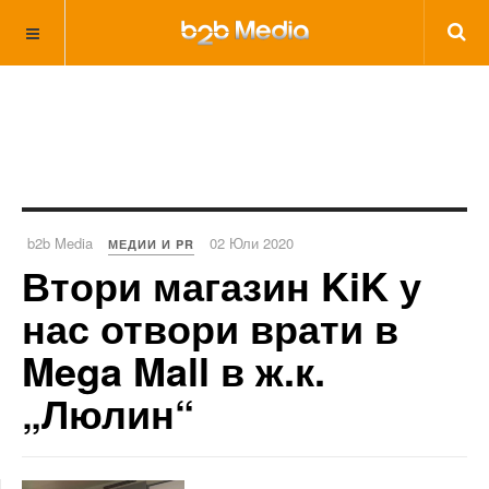
b2b Media
02 Юли 2020
МЕДИИ И PR
Втори магазин KiK у
нас отвори врати в
Mega Mall в ж.к.
„Люлин“