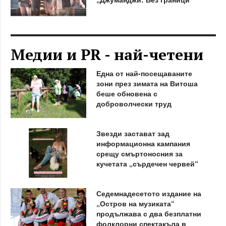
Медии и PR - най-четени
Една от най-посещаваните
зони през зимата на Витоша
беше обновена с
доброволчески труд
Звезди застават зад
информационна кампания
срещу смъртоносния за
кучетата „сърдечен червей“
Седемнадесетото издание на
„Остров на музиката“
продължава с два безплатни
фолклорни спектакъла в