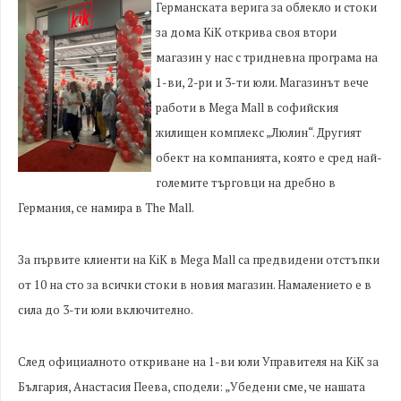
Германската верига за облекло и стоки
за дома KiK открива своя втори
магазин у нас
с тридневна програма на
1-ви, 2-ри и 3-ти юли. Магазинът вече
работи в Mega Mall в софийския
жилищен комплекс „Люлин“. Другият
обект на компанията, която е сред най-
големите търговци на дребно в
Германия, се намира в The Mall.
За първите клиенти на KiK в Mega Mall са предвидени отстъпки
от 10 на сто за всички стоки в новия магазин. Намалението е в
сила до 3-ти юли включително.
След официалното откриване на 1-ви юли Управителя на KiK за
България, Анастасия Пеева, сподели: „Убедени сме, че нашата