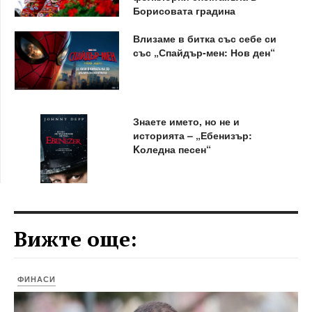
Борисовата градина
Влизаме в битка със себе си
със „Спайдър-мен: Нов ден“
Знаете името, но не и
историята – „Ебенизър:
Kоледна песен“
Вижте още:
ФИНАСИ