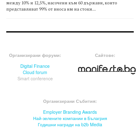
между 10% и 12,5%, насочени към 60 държави, които
представляват 99% от вноса им на стоки....
FOOTER-ФОРУМИ
FOOTER-MIDDLE
Организирани форуми:
Сайтове:
Digital Finance
Cloud forum
Smart conference
FOOTER-СЪБИТИЯ
Организирани Събития:
Employer Branding Awards
Най-зелените компании в Бълагрия
Годишни награди на b2b Media