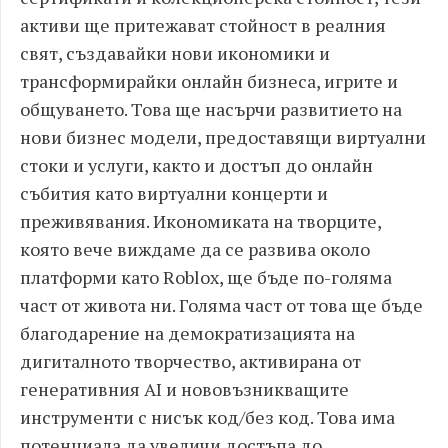
активи ще притежават стойност в реалния
свят, създавайки нови икономики и
трансформирайки онлайн бизнеса, игрите и
общуването. Това ще насърчи развитието на
нови бизнес модели, предоставящи виртуални
стоки и услуги, както и достъп до онлайн
събития като виртуални концерти и
преживявания. Икономиката на творците,
която вече виждаме да се развива около
платформи като Roblox, ще бъде по-голяма
част от живота ни. Голяма част от това ще бъде
благодарение на демократизацията на
дигиталното творчество, активирана от
генеративния AI и нововъзникващите
инструменти с нисък код/без код. Това има
потенциала да увеличи достъпа до