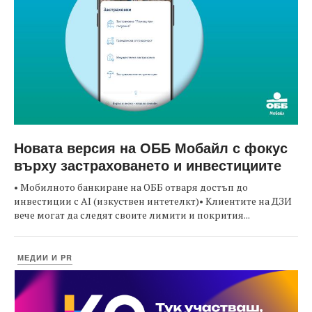
Новата версия на ОББ Мобайл с фокус
върху застраховането и инвестициите
• Мобилното банкиране на ОББ отваря достъп до
инвестиции с AI (изкуствен интетелкт)• Клиентите на ДЗИ
вече могат да следят своите лимити и покрития...
МЕДИИ И PR