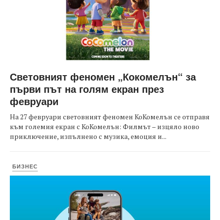
Световният феномен „Кокомелън“ за
първи път на голям екран през
февруари
На 27 февруари световният феномен КоКомелън се отправя
към големия екран с КоКомелън: Филмът – изцяло ново
приключение, изпълнено с музика, емоция и...
БИЗНЕС