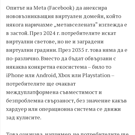
Опитът на Meta (Facebook) да анексира
нововъзникващия виртуален домейн, който
някога наричахме „метавселената“ изглежда е
в застой. През 2024 г. потребителите искат
виртуални светове, но не и заградени
виртуални градини. През 2035 г. това няма да е
по-различно. Вместо да бъдат обвързани с
някаква конкретна екосистема – било то
iPhone или Android, Xbox или Playstation –
потребителите ще очакват
междуплатформена съвместимост и
безпроблемна свързаност, без значение какъв
хардуер или операционна система се движи
зад кулисите.
Това означава, например, че потребителите ще