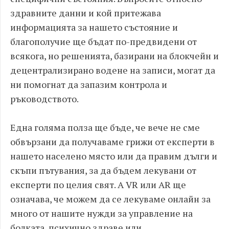
здравните данни и кой притежава
информацията за нашето състояние и
благополучие ще бъдат по-предвидени от
всякога, но решенията, базирани на блокчейн и
децентрализирано водене на записи, могат да
ни помогнат да запазим контрола и
ръководството.
Една голяма полза ще бъде, че вече не сме
обвързани да получаваме грижи от експерти в
нашето населено място или да правим дълги и
скъпи пътувания, за да бъдем лекувани от
експерти по целия свят. А VR или AR ще
означава, че можем да се лекуваме онлайн за
много от нашите нужди за управление на
болката, психично здраве или