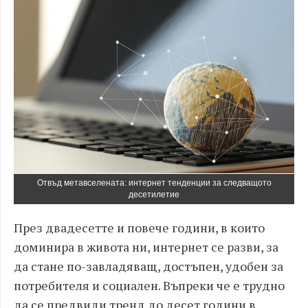
Отвъд метавселената: интернет тенденции за следващото
десетилетие
През двадесетте и повече години, в които
доминира в живота ни, интернет се разви, за
да стане по-завладяващ, достъпен, удобен за
потребителя и социален. Въпреки че е трудно
да се предвиди тренд до десет години в