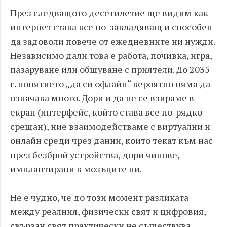
През следващото десетилетие ще видим как
интернет става все по-завладяващ и способен
да задоволи повече от ежедневните ни нужди.
Независимо дали това е работа, почивка, игра,
пазаруване или общуване с приятели. До 2035
г. понятието „да си офлайн“ вероятно няма да
означава много. Дори и да не се взираме в
екран (интерфейс, който става все по-рядко
срещан), ние взаимодействаме с виртуални и
онлайн среди чрез данни, които текат към нас
през безброй устройства, дори чипове,
имплантирани в мозъците ни.
Не е чудно, че до този момент разликата
между реалния, физически свят и цифровия,
свързан свят практически не съществува.