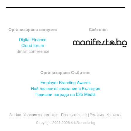
FOOTER-ФОРУМИ
FOOTER-MIDDLE
Организирани форуми:
Сайтове:
Digital Finance
Cloud forum
Smart conference
FOOTER-СЪБИТИЯ
Организирани Събития:
Employer Branding Awards
Най-зелените компании в Бълагрия
Годишни награди на b2b Media
За Нас
|
Условия за ползване
|
Поверителност
|
Реклама
|
Контакти
Copyright 2008-
2026 © b2bmedia.bg