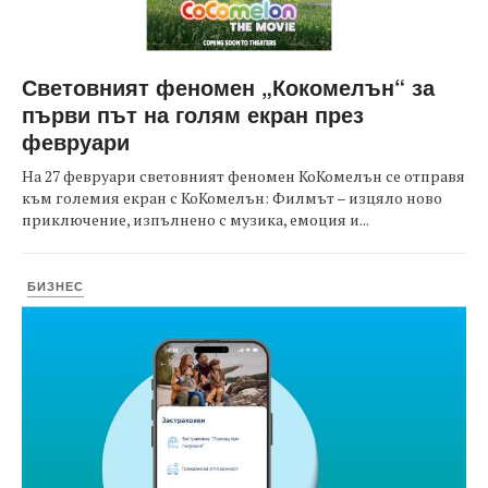
Световният феномен „Кокомелън“ за
първи път на голям екран през
февруари
На 27 февруари световният феномен КоКомелън се отправя
към големия екран с КоКомелън: Филмът – изцяло ново
приключение, изпълнено с музика, емоция и...
БИЗНЕС