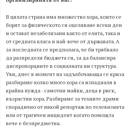
В цялата страна има множество хора, които се
борят за физическото си оцеляване всеки ден
и остават незабелязани както от елита, така и
от средната класа и най-вече от държавата. А
за последната се предполага, че би трябвало
да разпределя бюджета си
,
за да балансира
диспропорциите в социалната ни структура.
Уви, днес в момент на задълбочаваща се криза
разбираме колко много хора са изпаднали в
крайна нужда - самотни майки, деца в риск,
възрастни хора. Разбираме за техните драми
спорадично от някой репортаж по телевизията
или от трагичен инцидент когато помощта
вече е безпредметна.