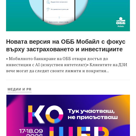
Новата версия на ОББ Мобайл с фокус
върху застраховането и инвестициите
• Мобилното банкиране на ОББ отваря достъп до
инвестиции с AI (изкуствен интетелкт)• Клиентите на ДЗИ
вече могат да следят своите лимити и покрития...
МЕДИИ И PR