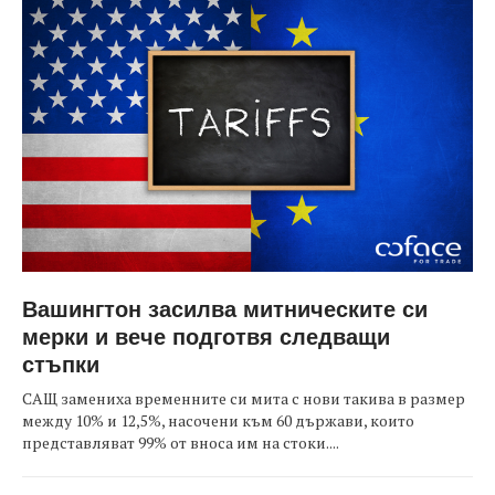
Вашингтон засилва митническите си
мерки и вече подготвя следващи
стъпки
САЩ замениха временните си мита с нови такива в размер
между 10% и 12,5%, насочени към 60 държави, които
представляват 99% от вноса им на стоки....