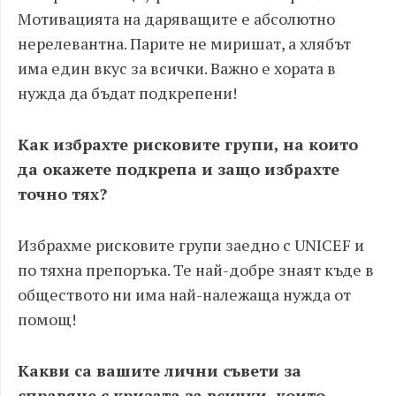
Мотивацията на даряващите е абсолютно
нерелевантна. Парите не миришат, а хлябът
има един вкус за всички. Важно е хората в
нужда да бъдат подкрепени!
Как избрахте рисковите групи, на които
да окажете подкрепа и защо избрахте
точно тях?
Избрахме рисковите групи заедно с UNICEF и
по тяхна препоръка. Те най-добре знаят къде в
обществото ни има най-належаща нужда от
помощ!
Какви са вашите лични съвети за
справяне с кризата за всички, които