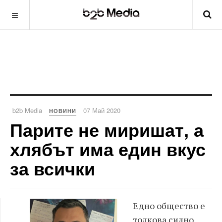
b2b Media
07 Май 2020
НОВИНИ
Парите не миришат, а
хлябът има един вкус
за всички
Едно общество е
толкова силно