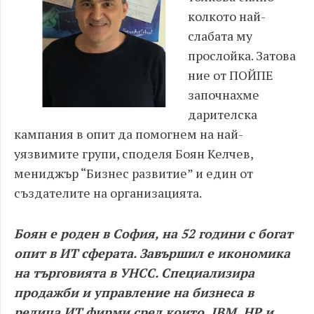
колкото най-
слабата му
прослойка
. Затова
ние от ПОЙПЕ
започнахме
дарителска
кампания в опит да помогнем на най-
уязвимите групи
, споделя Боян Келчев,
мениджър “Бизнес развитие” и един от
създателите на организацията.
Боян е роден в София, на 52 години с богат
опит в ИТ сферата. Завършил е икономика
на търговията в УНСС. Специализира
продажби и управление на бизнеса в
редица ИТ фирми сред които, IBM, HP и