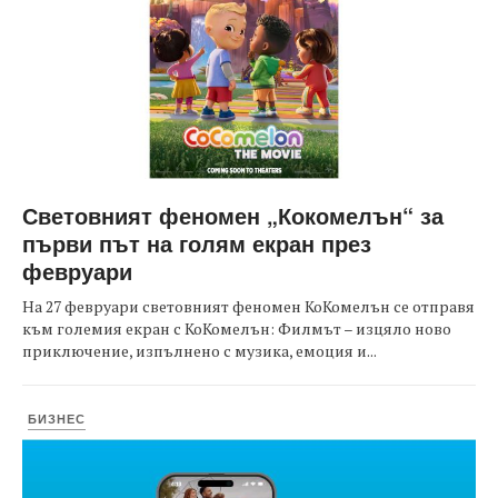
Световният феномен „Кокомелън“ за
първи път на голям екран през
февруари
На 27 февруари световният феномен КоКомелън се отправя
към големия екран с КоКомелън: Филмът – изцяло ново
приключение, изпълнено с музика, емоция и...
БИЗНЕС