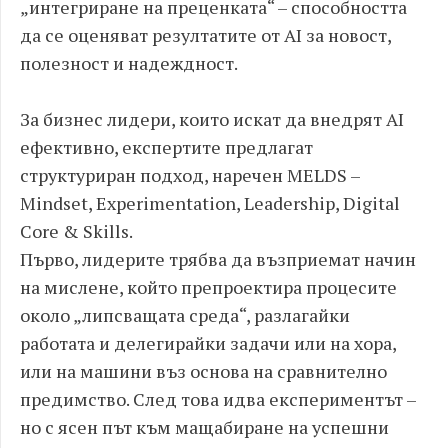
„интегриране на преценката“ – способността
да се оценяват резултатите от AI за новост,
полезност и надеждност.
За бизнес лидери, които искат да внедрят AI
ефективно, експертите предлагат
структуриран подход, наречен MELDS –
Mindset, Experimentation, Leadership, Digital
Core & Skills.
Първо, лидерите трябва да възприемат начин
на мислене, който препроектира процесите
около „липсващата среда“, разлагайки
работата и делегирайки задачи или на хора,
или на машини въз основа на сравнително
предимство. След това идва експериментът –
но с ясен път към мащабиране на успешни