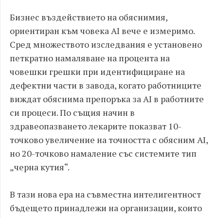
Бизнес въздействието на обяснимия,
ориентиран към човека AI вече е измеримо.
Сред множеството изследвания е установено
петкратно намаляване на процента на
човешки грешки при идентифициране на
дефектни части в завода, когато работниците
виждат обяснима препоръка за AI в работните
си процеси. По същия начин в
здравеопазването лекарите показват 10-
точково увеличение на точността с обясним AI,
но 20-точково намаление със системите тип
„черна кутия“.
В тази нова ера на съвместна интелигентност
бъдещето принадлежи на организации, които