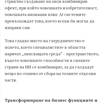
стриктно създаване на онзи комбиниран
ефект, при който човешката изобретателност,
човешката иновация плюс AI системите
превъзхождат това, което всеки би могъл да
направи сам.
Това сладко място на сътрудничество е
полето, което специалистите в областта
наричат „липсващата среда“ – пространството,
където човешките способности и силните
страни на ИИ се комбинират, за да създадат
нещо по-голямо от сбора на техните отделни
части.
Трансформиране на бизнес функциите и