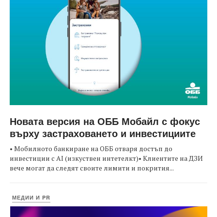
Новата версия на ОББ Мобайл с фокус
върху застраховането и инвестициите
• Мобилното банкиране на ОББ отваря достъп до
инвестиции с AI (изкуствен интетелкт)• Клиентите на ДЗИ
вече могат да следят своите лимити и покрития...
МЕДИИ И PR