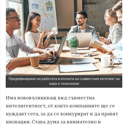
Предефиниране на работата в епохата на съвместния интелект на
хора и технологии
Има нововъзникващ вид съвместна
интелигентност, от която компаниите ще се
нуждаят сега, за да се конкурират и да правят
иновации. Става дума за внимателно и