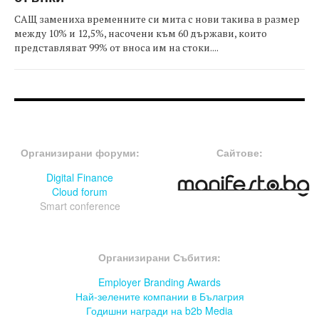
САЩ замениха временните си мита с нови такива в размер
между 10% и 12,5%, насочени към 60 държави, които
представляват 99% от вноса им на стоки....
FOOTER-ФОРУМИ
FOOTER-MIDDLE
Организирани форуми:
Сайтове:
Digital Finance
Cloud forum
Smart conference
FOOTER-СЪБИТИЯ
Организирани Събития:
Employer Branding Awards
Най-зелените компании в Бълагрия
Годишни награди на b2b Media