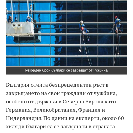
Рекорден брой българи се завръщат от чужбина
България отчита безпрецедентен ръст в
завръщането на свои граждани от чужбина,
особено от държави в Северна Европа като
Германия, Великобритания, Франция и
Нидерландия. По данни на експерти, около 60
хиляди българи са се завърнали в страната