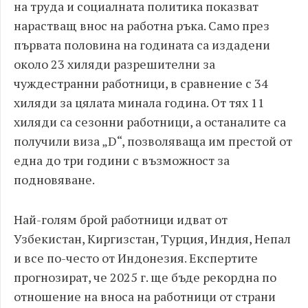
на труда и социалната политика показват
нарастващ внос на работна ръка. Само през
първата половина на годината са издадени
около 23 хиляди разрешителни за
чуждестранни работници, в сравнение с 34
хиляди за цялата минала година. От тях 11
хиляди са сезонни работници, а останалите са
получили виза „D“, позволяваща им престой от
една до три години с възможност за
подновяване.
Най-голям брой работници идват от
Узбекистан, Киргизстан, Турция, Индия, Непал
и все по-често от Индонезия. Експертите
прогнозират, че 2025 г. ще бъде рекордна по
отношение на вноса на работници от страни