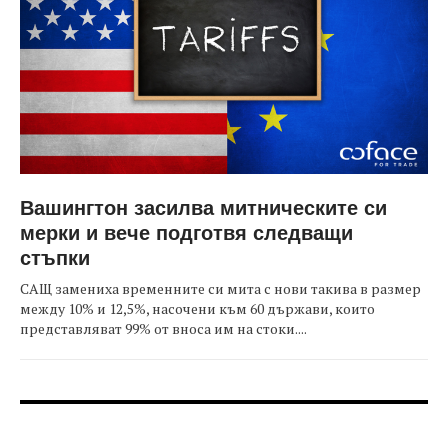
Вашингтон засилва митническите си
мерки и вече подготвя следващи
стъпки
САЩ замениха временните си мита с нови такива в размер
между 10% и 12,5%, насочени към 60 държави, които
представляват 99% от вноса им на стоки....
FOOTER-ФОРУМИ
FOOTER-MIDDLE