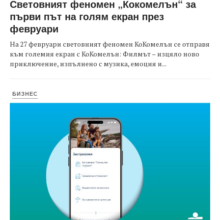
Световният феномен „Кокомелън“ за
първи път на голям екран през
февруари
На 27 февруари световният феномен КоКомелън се отправя
към големия екран с КоКомелън: Филмът – изцяло ново
приключение, изпълнено с музика, емоция и...
БИЗНЕС