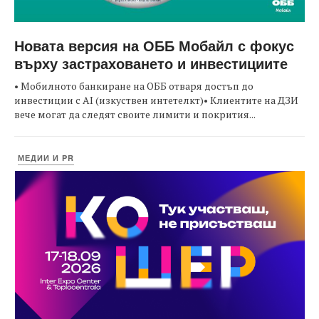
Новата версия на ОББ Мобайл с фокус
върху застраховането и инвестициите
• Мобилното банкиране на ОББ отваря достъп до
инвестиции с AI (изкуствен интетелкт)• Клиентите на ДЗИ
вече могат да следят своите лимити и покрития...
МЕДИИ И PR