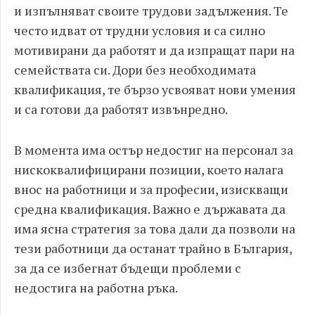
и изпълняват своите трудови задължения. Те
често идват от трудни условия и са силно
мотивирани да работят и да изпращат пари на
семействата си. Дори без необходимата
квалификация, те бързо усвояват нови умения
и са готови да работят извънредно.
В момента има остър недостиг на персонал за
нискоквалифицирани позиции, което налага
внос на работници и за професии, изискващи
средна квалификация. Важно е държавата да
има ясна стратегия за това дали да позволи на
тези работници да останат трайно в България,
за да се избегнат бъдещи проблеми с
недостига на работна ръка.