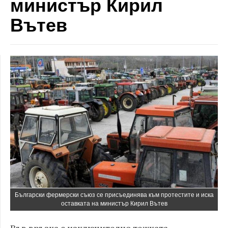
министър Кирил
Вътев
Български фермерски съюз се присъединява към протестите и иска
оставката на министър Кирил Вътев
Във връзка с изключително тежката