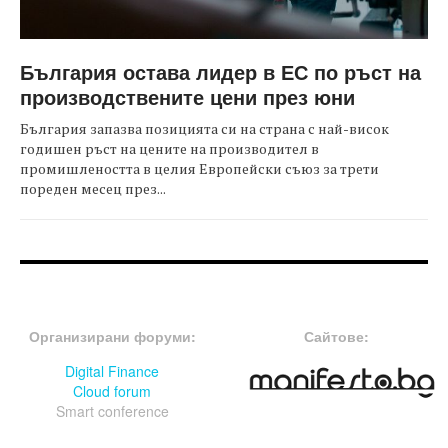
България остава лидер в ЕС по ръст на
производствените цени през юни
България запазва позицията си на страна с най-висок
годишен ръст на цените на производител в
промишлеността в целия Европейски съюз за трети
пореден месец през...
FOOTER-ФОРУМИ
FOOTER-MIDDLE
Организирани форуми:
Сайтове:
Digital Finance
Cloud forum
Smart conference