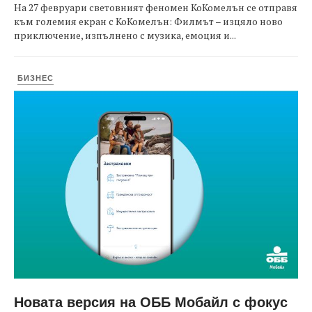
На 27 февруари световният феномен КоКомелън се отправя
към големия екран с КоКомелън: Филмът – изцяло ново
приключение, изпълнено с музика, емоция и...
БИЗНЕС
Новата версия на ОББ Мобайл с фокус