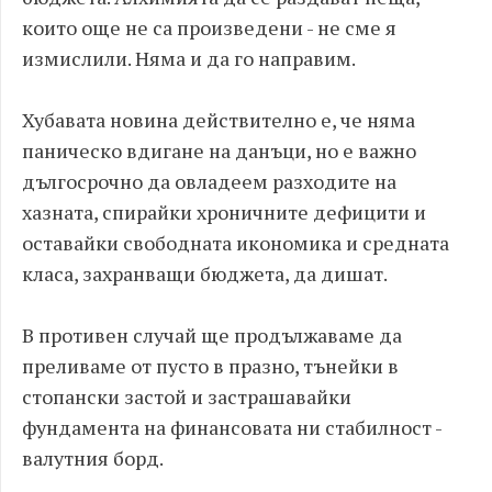
които още не са произведени - не сме я
измислили. Няма и да го направим.
Хубавата новина действително е, че няма
паническо вдигане на данъци, но е важно
дългосрочно да овладеем разходите на
хазната, спирайки хроничните дефицити и
оставайки свободната икономика и средната
класа, захранващи бюджета, да дишат.
В противен случай ще продължаваме да
преливаме от пусто в празно, тънейки в
стопански застой и застрашавайки
фундамента на финансовата ни стабилност -
валутния борд.