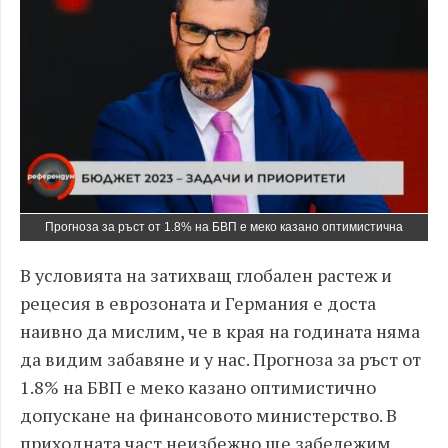
Прогноза за ръст от 1.8% на БВП е меко казано оптимистична
В условията на затихващ глобален растеж и
рецесия в еврозоната и Германия е доста
наивно да мислим, че в края на годината няма
да видим забавяне и у нас. Прогноза за ръст от
1.8% на БВП е меко казано оптимистично
допускане на финансовото министерство. В
приходната част неизбежно ще забележим