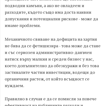
подводни камъни, а ако не овладеем и
разходите, където също има доста наивни
допускания и потенциални рискове - може да
имаме проблеми.
Механичното свиване на дефицита на хартия
не бива да се фетишизира - това може да стане
и със сериозен административно-данъчен
натиск върху малкия и среден бизнес у нас,
което допълнително да обезкуражи и без това
застиналите частни инвестиции, водещи до
органичния растеж, от който всъщност се
нуждаем.
Правилно в случая е да се помисли за повече
ефективност на публичните разходи и