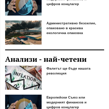
цифров концлагер
Административно безсилие,
опаковано в красива
екологична опаковка
Анализи - най-четени
Фалитът ще бъде нашата
революция
Европейски Съюз или
модерният финансов и
цифров концлагер