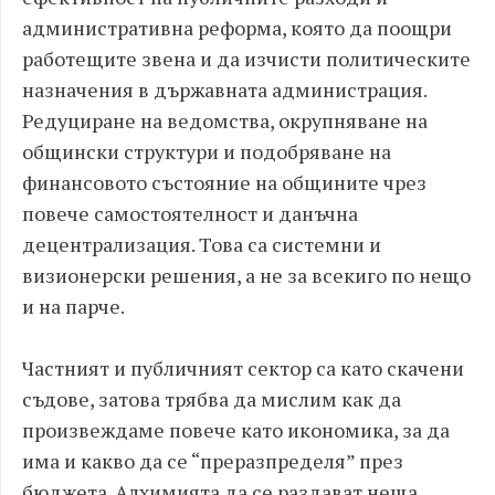
административна реформа, която да поощри
работещите звена и да изчисти политическите
назначения в държавната администрация.
Редуциране на ведомства, окрупняване на
общински структури и подобряване на
финансовото състояние на общините чрез
повече самостоятелност и данъчна
децентрализация. Това са системни и
визионерски решения, а не за всекиго по нещо
и на парче.
Частният и публичният сектор са като скачени
съдове, затова трябва да мислим как да
произвеждаме повече като икономика, за да
има и какво да се “преразпределя” през
бюджета. Алхимията да се раздават неща,