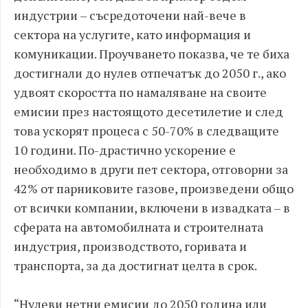
индустрии – съсредоточени най-вече в
сектора на услугите, като информация и
комуникации. Проучването показва, че те биха
достигнали до нулев отпечатък до 2050 г., ако
удвоят скоростта по намаляване на своите
емисии през настоящото десетилетие и след
това ускорят процеса с 50-70% в следващите
10 години. По-драстично ускорение е
необходимо в други пет сектора, отговорни за
42% от парниковите газове, произведени общо
от всички компании, включени в извадката – в
сферата на автомобилната и строителната
индустрия, производството, горивата и
транспорта, за да достигнат целта в срок.
“Нулеви нетни емисии до 2050 година или