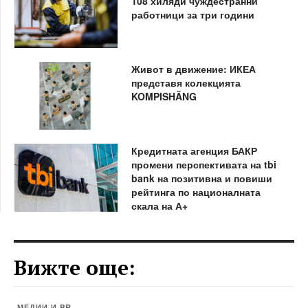
108 хиляди чуждестранни
работници за три години
Живот в движение: ИКЕА
представя колекцията
KOMPISHÄNG
Кредитната агенция БАКР
промени перспективата на tbi
bank на позитивна и повиши
рейтинга по националната
скала на А+
Вижте още:
МЕДИИ И PR