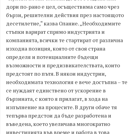
дори по-рано е цел, осъществима само чрез
бързи, решителни действия през настоящото
десетилетие,“ казва Олание. „Необходимите
стъпки варират спрямо индустрията и
компанията, всички те стартират от различна
изходна позиция, която от своя страна
определя и потенциалните бъдещи
възможности и предизвикателствата, които
предстоят по пътя. В някои индустрии,
необходимата технология е вече достъпна – те
се нуждаят единствено от ускорение в
бързината, с която я прилагат, в хода на
изпълнение на процесите. В други обаче тя
тепърва предстои да бъде разработена и
въведена, което увеличава многократно
инвестицията във време и работа в това