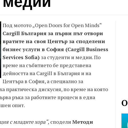
и медии
Под мотото „Open Doors for Open Minds“
Cargill България
за първи път отвори
вратите на своя Център за споделени
бизнес услуги в София (Cargill Business
Services Sofia)
за студенти и медии. По
време на събитието бе представена
дейността на Cargill в България и на
Центъра в София, а специално за
а практическа дискусия, по време на която
ърва ръка за работните процеси в една
О
ишен опит.
ия с младите хора“,
сподели
Методи