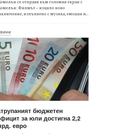
омелън се отправя към големия екран с
Комелън: Филмът – изцяло ново
ключение, изпълнено с музика, емоция и...
ОВИНИ
атрупаният бюджетен
фицит за юли достигна 2,2
рд. евро