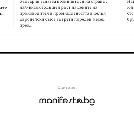
България запазва позицията си на страна с
На
най-висок годишен ръст на цените на
юли
ите
производител в промишлеността в целия
сто
на
Европейски съюз за трети пореден месец
бру
през...
FOOTER-MIDDLE
F
Сайтове: