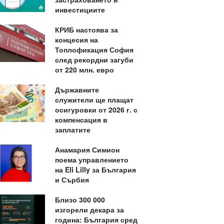
инвестициите
КРИБ настоява за
концесия на
Топлофикация София
след рекордни загуби
от 220 млн. евро
Държавните
служители ще плащат
осигуровки от 2026 г. с
компенсация в
заплатите
Анамария Симион
поема управлението
на Eli Lilly за България
и Сърбия
Близо 300 000
изгорели декара за
година: България сред