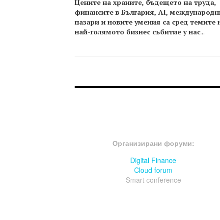
Цените на храните, бъдещето на труда,
финансите в България, AI, международн
пазари и новите умения са сред темите 
най-голямото бизнес събитие у нас
...
FOOTER-ФОРУМИ
Организирани форуми:
Digital Finance
Cloud forum
Smart conference