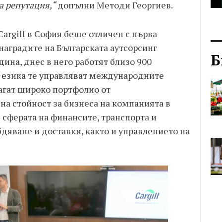
а репутация,“
допълни Методи Георгиев.
Cargill в София беше отличен с първа
наградите на Българската аутсорсинг
Б
дина, днес в него работят близо 900
5 езика те управляват международните
лагат широко портфолио от
на стойност за бизнеса на компанията в
 сферата на финансите, транспорта и
бдяване и доставки, както и управлението на