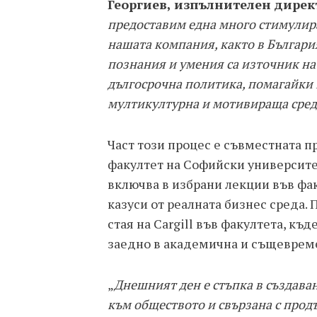
Георгиев, изпълнителен дирек
предоставим една много стимулира
нашата компания, както в България,
познания и умения са източник на
дългосрочна политика, помагайки 
мултикултурна и мотивираща сред
Част този процес е съвместната п
факултет на Софийски университе
включва в избрани лекции във фа
казуси от реалната бизнес среда.
стая на Cargill във факултета, къд
заедно в академична и същеврем
„
Днешният ден е стъпка в създава
към обществото и свързана с прод