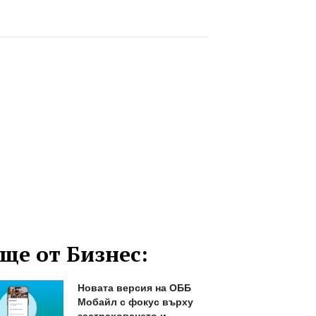
ще от Бизнес:
Новата версия на ОББ
Мобайл с фокус върху
застраховането и