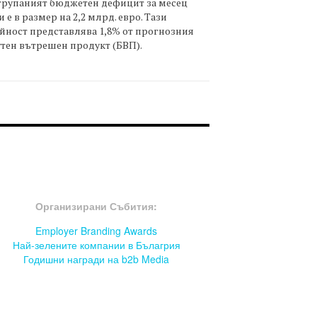
трупаният бюджетен дефицит за месец
 е в размер на 2,2 млрд. евро. Тази
йност представлява 1,8% от прогнозния
тен вътрешен продукт (БВП).
OOTER-СЪБИТИЯ
Организирани Събития:
Employer Branding Awards
Най-зелените компании в Бълагрия
Годишни награди на b2b Media