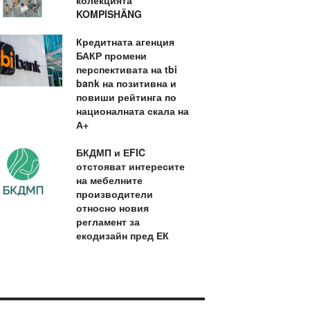
колекцията
KOMPISHÄNG
Кредитната агенция
БАКР промени
перспективата на tbi
bank на позитивна и
повиши рейтинга по
националната скала на
А+
БКДМП и ЕFIC
отстояват интересите
на мебелните
производители
относно новия
регламент за
екодизайн пред ЕК