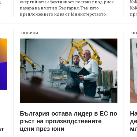
енергийната ефективност поставят под риск
КоК
и
пазара на имоти в България. Тъй като
Ко
.
предложението идва от Министерството...
при
НОВИНИ
Н
България остава лидер в ЕС по
Н
ръст на производствените
де
цени през юни
мл
ат