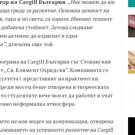
тор на
Cargill
България
.
„Ние можем да им
ща среда за развитие. Основна ценност на
 така и по света, са хората. Именно техните
 добавена стойност. Затова следваме
им активно да израснат в една
а“
, допълни още той.
рограма на Cargill България със Стопанския
т „Св. Климент Охридски“. Компанията се
култета с представяне на практически
 Преди месец беше отворена и творческата
ето студентите вече могат да работят и учат
енно неформална атмосфера.
нето на нов модел на комуникация, отворена
ължаването на успешното развитие на
Cargill