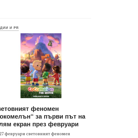
ДИИ И PR
ветовният феномен
окомелън“ за първи път на
лям екран през февруари
27 февруари световният феномен