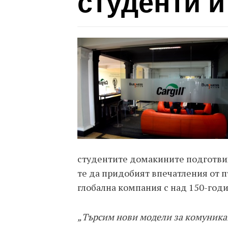
студенти 
студентите домакините подготвих
те да придобият впечатления от п
глобална компания с над 150-год
„Търсим нови модели за комуникац