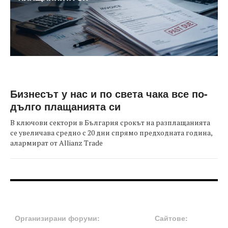
Бизнесът у нас и по света чака все по-
дълго плащанията си
В ключови сектори в България срокът на разплащанията
се увеличава средно с 20 дни спрямо предходната година,
алармират от Allianz Trade
FOOTER-ФОРУМИ
FOOTER-MIDDLE
Организирани форуми:
Сайтове: