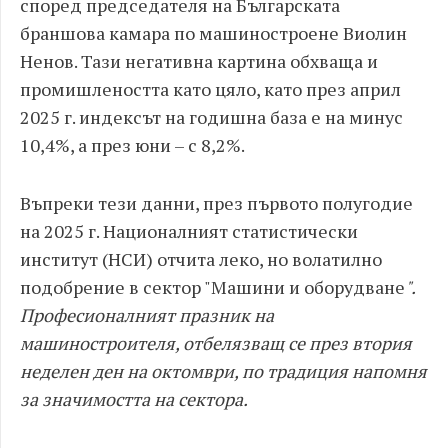
според председателя на Българската
браншова камара по машиностроене Виолин
Ненов. Тази негативна картина обхваща и
промишлеността като цяло, като през април
2025 г. индексът на годишна база е на минус
10,4%, а през юни – с 8,2%.
Въпреки тези данни, през първото полугодие
на 2025 г. Националният статистически
институт (НСИ) отчита леко, но волатилно
подобрение в сектор "Машини и оборудване
".
Професионалният празник на
машиностроителя, отбелязващ се през втория
неделен ден на октомври, по традиция напомня
за значимостта на сектора.