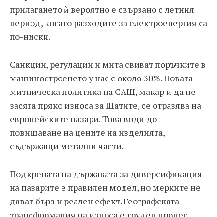
прилагането ѝ вероятно е свързано с летния
период, когато разходите за електроенергия са
по-ниски.
Санкции, регулации и мита свиват поръчките в
машиностроенето у нас с около 30%. Новата
митническа политика на САЩ, макар и да не
засяга пряко износа за Щатите, се отразява на
европейските пазари. Това води до
повишаване на цените на изделията,
съдържащи метални части.
Подкрепата на държавата за диверсификация
на пазарите е правилен модел, но мерките не
дават бърз и реален ефект. Географската
трансформация на износа е труден процес,