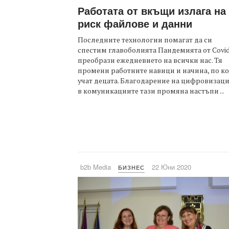
Работата от вкъщи излага на
риск файлове и данни
Последните технологии помагат да си
спестим главоболията Пандемията от Covid
преобрази ежедневието на всички нас. Тя
промени работните навици и начина, по к
учат децата. Благодарение на цифровизац
в комуникациите тази промяна настъпи ...
b2b Media
22 Юни 2020
БИЗНЕС