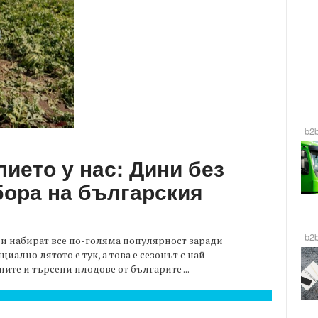
b2
ието у нас: Дини без
бора на българския
b2
 и набират все по-голяма популярност заради
ално лятото е тук, а това е сезонът с най-
те и търсени плодове от българите ...