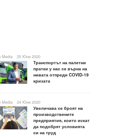
b Media
25 Юни 2020
Транспортът на палетни
пратки у нас се върна на
нивата отпреди COVID-19
кризата
b Media
24 Юни 2020
Увеличава се броят на
производствените
предприятия, които искат
да подобрят условията
си на труд