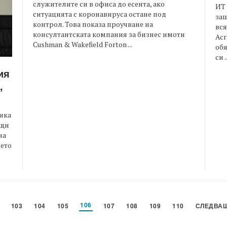
служителите си в офиса до есента, ако
ИТ 
ситуацията с коронавируса остане под
защ
контрол. Това показа проучване на
вся
консултантската компания за бизнес имоти
Acr
Cushman & Wakefield Forton ...
обя
си ..
ия
,
ика
ащи
на
оето
106
103
104
105
107
108
109
110
СЛЕДВА