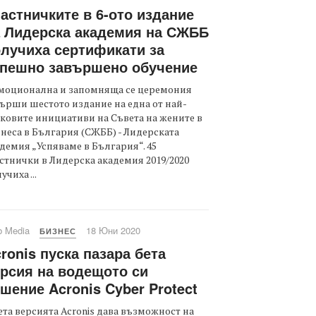
астничките в 6-ото издание
 Лидерска академия на СЖББ
лучиха сертификати за
спешно завършено обучение
емоционална и запомняща се церемония
ърши шестото издание на една от най-
ковите инициативи на Съвета на жените в
неса в България (СЖББ) - Лидерската
демия „Успяваме в България“. 45
стнички в Лидерска академия 2019/2020
учиха ...
b Media
18 Юни 2020
БИЗНЕС
ronis пуска пазара бета
рсия на водещото си
шение Acronis Cyber Protect
ета версията Acronis дава възможност на