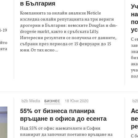
в България
Уч
на
Компанията за онлайн анализи Neticle
изследва онлайн репутацията на три вериги
по
дрогерии в България: немските Douglas и dm-
у
-19
drogerie markt, както и сръбската Lilly.
Интересни резултати се получиха от данните,
С 
ойто
събрани през периода от 15 февруари до 15
зав
ията
юни. От тях ясно ...
зна
биз
ака
уча
пол
b2b Media
18 Юни 2020
b2
БИЗНЕС
55% от бизнеса планира
Ac
връщане в офиса до есента
ве
ре
Над 55% от офис наемателите в София
планират да започнат поетапно връщане на
С б