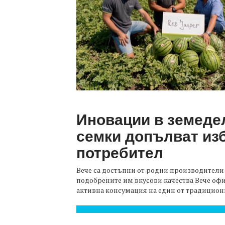
Иновации в земедел
семки допълват из
потребител
Вече са достъпни от родни производители
подобрените им вкусови качества Вече офици
активна консумация на един от традиционни