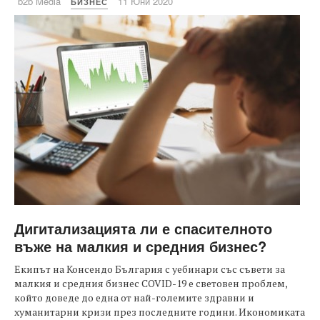
b2b Media
11 Юни 2020
БИЗНЕС
Дигитализацията ли е спасителното
въже на малкия и средния бизнес?
Екипът на Консендо България с уебинари със съвети за
малкия и средния бизнес COVID-19 е световен проблем,
който доведе до една от най-големите здравни и
хуманитарни кризи през последните години. Икономиката