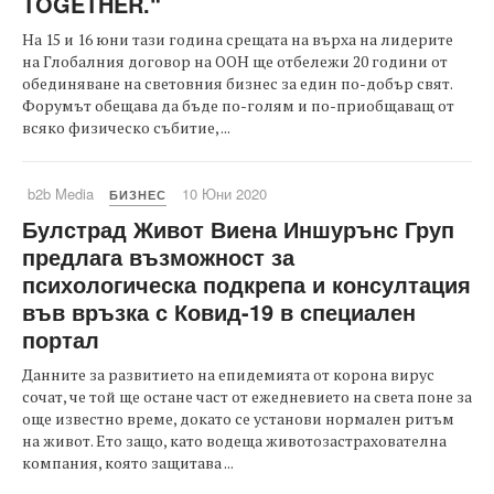
TOGETHER.“
На 15 и 16 юни тази година срещата на върха на лидерите
на Глобалния договор на ООН ще отбележи 20 години от
обединяване на световния бизнес за един по-добър свят.
Форумът обещава да бъде по-голям и по-приобщаващ от
всяко физическо събитие, ...
b2b Media
10 Юни 2020
БИЗНЕС
Булстрад Живот Виена Иншурънс Груп
предлага възможност за
психологическа подкрепа и консултация
във връзка с Ковид-19 в специален
портал
Данните за развитието на епидемията от корона вирус
сочат, че той ще остане част от ежедневието на света поне за
още известно време, докато се установи нормален ритъм
на живот. Ето защо, като водеща животозастрахователна
компания, която защитава ...