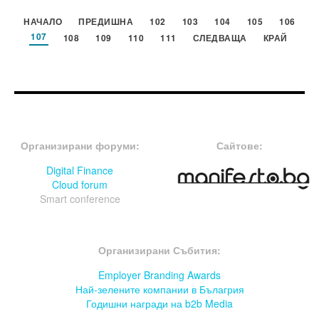
НАЧАЛО
ПРЕДИШНА
102
103
104
105
106
107
108
109
110
111
СЛЕДВАЩА
КРАЙ
FOOTER-ФОРУМИ
FOOTER-MIDDLE
Организирани форуми:
Сайтове:
Digital Finance
Cloud forum
Smart conference
FOOTER-СЪБИТИЯ
Организирани Събития:
Employer Branding Awards
Най-зелените компании в Бълагрия
Годишни награди на b2b Media