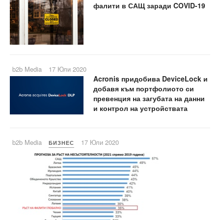
фалити в САЩ заради COVID-19
b2b Media
17 Юли 2020
Acronis придобива DeviceLock и
добавя към портфолиото си
превенция на загубата на данни
и контрол на устройствата
b2b Media
17 Юли 2020
БИЗНЕС