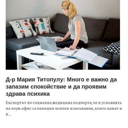
Д-р Мария Титопулу: Много е важно да
запазим спокойствие и да проявим
здрава психика
Експертът по социална медицина подчерта, че в условията
на хоум офис са валидни всички изисквания, които важат и
в ...