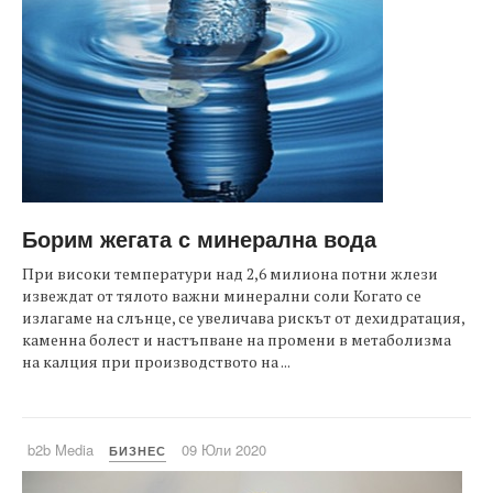
Борим жегата с минерална вода
При високи температури над 2,6 милиона потни жлези
извеждат от тялото важни минерални соли Когато се
излагаме на слънце, се увеличава рискът от дехидратация,
каменна болест и настъпване на промени в метаболизма
на калция при производството на ...
b2b Media
09 Юли 2020
БИЗНЕС