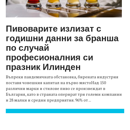
Пивоварите излизат с
годишни данни за бранша
по случай
професионалния си
празник Илинден
Въпреки пандемичната обстановка, бирената индустрия
поставя човешкия капитал на първо мястоНад 150
различни марки и стилове пиво се произвеждат в
България, като в страната оперират три големи компании
и 28 малки и средни предприятия. 96% от ...