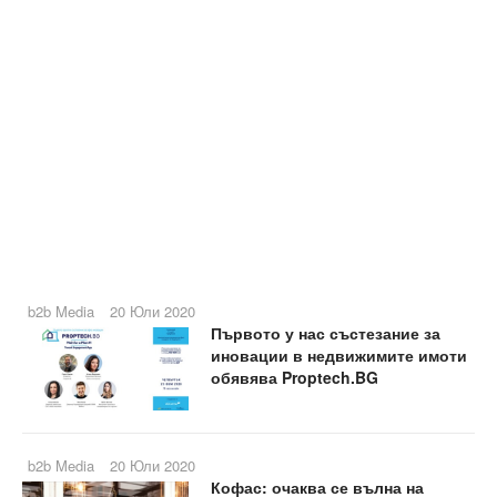
b2b Media
20 Юли 2020
Първото у нас състезание за
иновации в недвижимите имоти
обявява Proptech.BG
b2b Media
20 Юли 2020
Кофас: очаква се вълна на