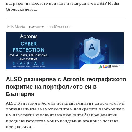
награден на шестото издание на наградите на B2B Media
Group, където ...
b2b Media
08 Юли 2020
БИЗНЕС
ALSO разширява с Acronis географското
покритие на портфолиото си в
България
ALSO България и Acronis поеха ангажимент да осигурят на
организациите възможностите и подкрепата, необходими
им да успеят в условията на днешните безпрецедентни
предизвикателства, които пандемичната криза поставя
пред всички ...