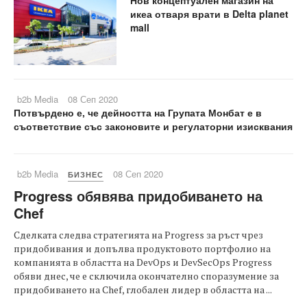
икеа отваря врати в Delta planet
mall
b2b Media
08 Сеп 2020
Потвърдено е, че дейността на Групата Монбат е в
съответствие със законовите и регулаторни изисквания
b2b Media
08 Сеп 2020
БИЗНЕС
Progress обявява придобиването на
Chef
Сделката следва стратегията на Progress за ръст чрез
придобивания и допълва продуктовото портфолио на
компанията в областта на DevOps и DevSecOps Progress
обяви днес, че е сключила окончателно споразумение за
придобиването на Chef, глобален лидер в областта на ...