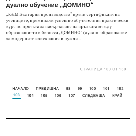
дуално обучение „ДОМИНО“
„R&М България производство“ връчи сертификати на
учениците, преминали успешно обучителния практически
курс по проекта за насърчаване на връзката между
образованието и бизнеса „ДОМИНО“ (дуално образование
за модерните изисквания и нужди ...
СТРАНИЦА 103 ОТ 150
НАЧАЛО
ПРЕДИШНА
98
99
100
101
102
103
104
105
106
107
СЛЕДВАЩА
КРАЙ
FOOTER-ФОРУМИ
FOOTER-MIDDLE