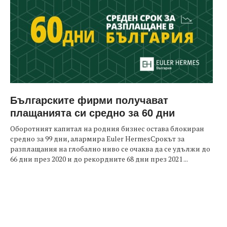
Българските фирми получават
плащанията си средно за 60 дни
Оборотният капитал на родния бизнес остава блокиран
средно за 99 дни, алармира Euler HermesСрокът за
разплащания на глобално ниво се очаква да се удължи до
66 дни през 2020 и до рекордните 68 дни през 2021 ...