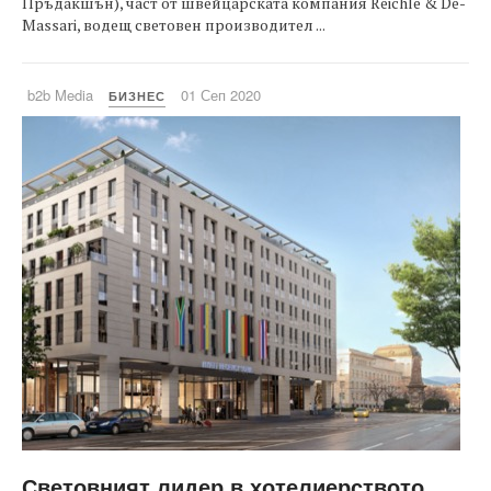
Пръдакшън), част от швейцарската компания Reichle & De-
Massari, водещ световен производител ...
b2b Media
01 Сеп 2020
БИЗНЕС
Световният лидер в хотелиерството