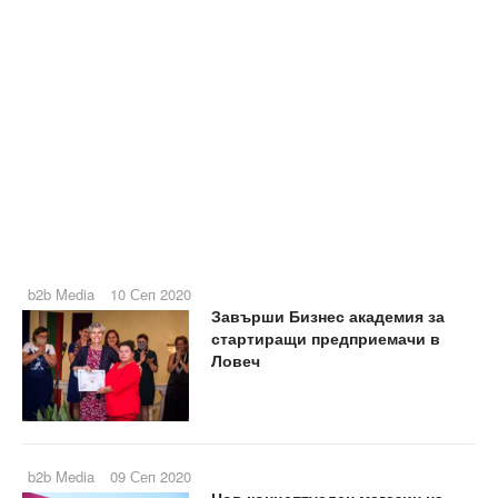
b2b Media
10 Сеп 2020
Завърши Бизнес академия за
стартиращи предприемачи в
Ловеч
b2b Media
09 Сеп 2020
Нов концептуален магазин на