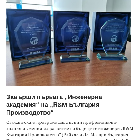
Завърши първата „Инженерна
академия“ на „R&М България
Производство“
Стажантската програма дава ценни професионални
знания и умения за развитие на бъдещите инженери „R&М
България Производство“ (Райхле и Де-Масари България