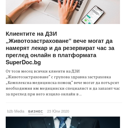
Клиентите на ДЗИ
„Животозастраховане“ вече могат да
намерят лекар и да резервират час за
преглед онлайн в платформата
SuperDoc.bg
От този месец всички клиенти на ДЗИ
„Животозастраховане“ с групова здравна застраховка
„Комплексна медицинска помощ“ вече могат да потърсят
необходимия им медицински специалист и да запазят час
за преглед при него изцяло онлайн в ...
b2b Media
23 Юли 2020
БИЗНЕС