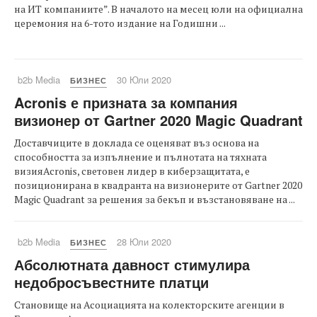
на ИТ компаниите”. В началото на месец юли на официална
церемония на 6-тото издание на Годишни ...
b2b Media
30 Юли 2020
БИЗНЕС
Acronis е призната за компания
визионер от Gartner 2020 Magic Quadrant
Доставчиците в доклада се оценяват въз основа на
способността за изпълнение и пълнотата на тяхната
визияAcronis, световен лидер в киберзащитата, е
позиционирана в квадранта на визионерите от Gartner 2020
Magic Quadrant за решения за бекъп и възстановяване на ...
b2b Media
28 Юли 2020
БИЗНЕС
Абсолютната давност стимулира
недобросъвестните платци
Становище на Асоциацията на колекторските агенции в