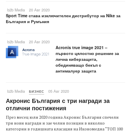
b2b Media
20 Авг 2020
Sport Time става изключителен дистрибутор на Nike за
България и Румъния
b2b Media
20 Авг 2020
Acronis true image 2021 –
първото цялостно решение за
лична киберзащита,
обединяващо бекъп с
антималуер защита
b2b Media
05 Авг 2020
БИЗНЕС
Акронис България с три награди за
отлични постижения
През месец юли 2020 година Акронис България спечели
три нови награди и зае челни позиции в няколко
категории в годишната класация на Икономедиа “ТОП 100