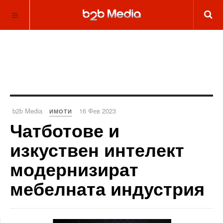
b2b Media
16 Фев 2023
ИМОТИ
Чатботове и
изкуствен интелект
модернизират
мебелната индустрия