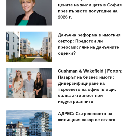
цените на жилищата в София
през първото полугодие на
2026 г.
Данъчна реформа в имотния
сектор: Предстои ли
преосмисляне на данъчните
оценки?
Cushman & Wakefield | Forton:
Пазарът на бизнес имоти:
Диверсифициране на
търсенето на офис площи,
силна активност при
индустриалните
АДРЕС: Сътресението на
жилищния пазар се отлага