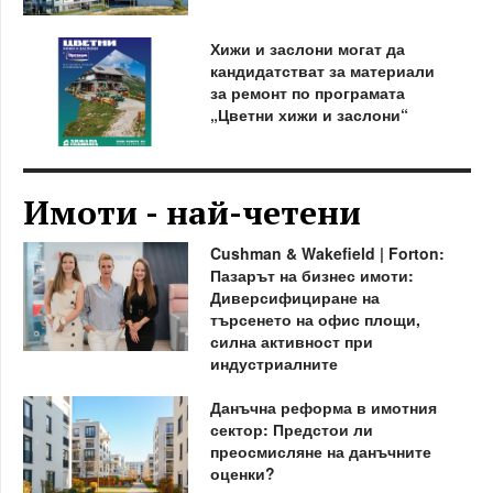
Хижи и заслони могат да
кандидатстват за материали
за ремонт по програмата
„Цветни хижи и заслони“
Имоти - най-четени
Cushman & Wakefield | Forton:
Пазарът на бизнес имоти:
Диверсифициране на
търсенето на офис площи,
силна активност при
индустриалните
Данъчна реформа в имотния
сектор: Предстои ли
преосмисляне на данъчните
оценки?