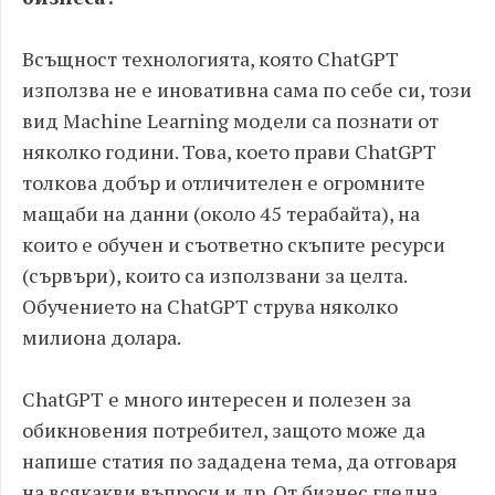
Всъщност технологията, която ChatGPT
използва не е иновативна сама по себе си, този
вид Machine Learning модели са познати от
няколко години. Това, което прави ChatGPT
толкова добър и отличителен е огромните
мащаби на данни (около 45 терабайта), на
които е обучен и съответно скъпите ресурси
(сървъри), които са използвани за целта.
Обучението на ChatGPT струва няколко
милиона долара.
ChatGPT е много интересен и полезен за
обикновения потребител, защото може да
напише статия по зададена тема, да отговаря
на всякакви въпроси и др. От бизнес гледна