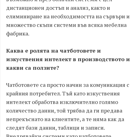
дистанционен достъп и анализ, както и
елиминиране на необходимостта на сървъри и
множество скъпи системи във всяка мебелна
фабрика.
Каква е ролята на чатботовете и
изкуствения интелект в производството и
какви са ползите?
Чатботовете са просто начин за комуникация с
крайния потребител. Тъй като изкуствения
интелект обработва изключително голямо
количество данни, той трябва да ги предава
непрекъснато на клиентите, а те няма как да
следят бази данни, таблици и записи.
Внедрявайки системи като чатботовете,