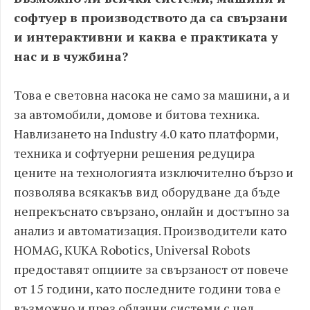
софтуер в производството да са свързани
и интерактивни и каква е практиката у
нас и в чужбина?
Това е световна насока не само за машини, а и
за автомобили, домове и битова техника.
Навлизането на Industry 4.0 като платформи,
техника и софтуерни решения редуцира
цените на технологията изключително бързо и
позволява всякакъв вид оборудване да бъде
непрекъснато свързано, онлайн и достъпно за
анализ и автоматизация. Производители като
HOMAG, KUKA Robotics, Universal Robots
предоставят опциите за свързаност от повече
от 15 години, като последните години това е
възможно и през облачни системи с цел