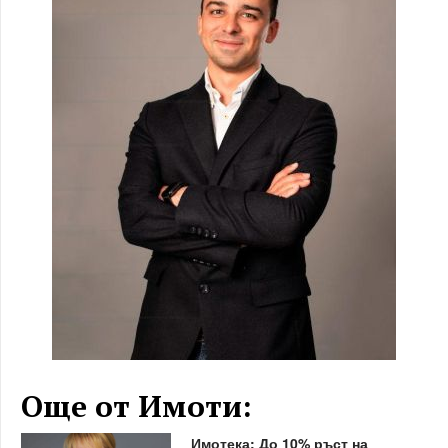
Още от Имоти:
Имотека: До 10% ръст на