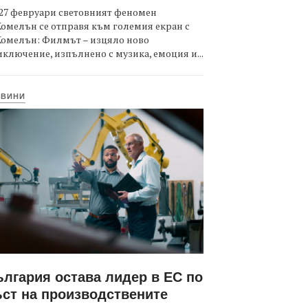
27 февруари световният феномен
омелън се отправя към големия екран с
Комелън: Филмът – изцяло ново
ключение, изпълнено с музика, емоция и...
ОВИНИ
лгария остава лидер в ЕС по
ст на производствените