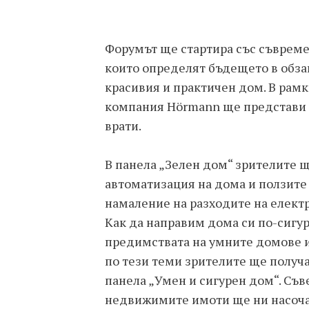
Форумът ще стартира със съвреме
които определят бъдещето в обза
красивия и практичен дом. В рам
компания Hörmann ще представи 
врати.
В панела „Зелен дом“ зрителите щ
автоматизация на дома и ползите 
намаление на разходите на електр
Как да направим дома си по-сигур
предимствата на умните домове и
по тези теми зрителите ще получ
панела „Умен и сигурен дом“. Съв
недвижимите имоти ще ни насоча