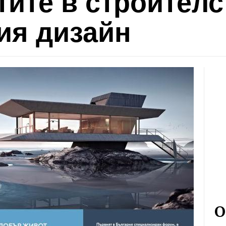
тите в строителс
ия дизайн
О