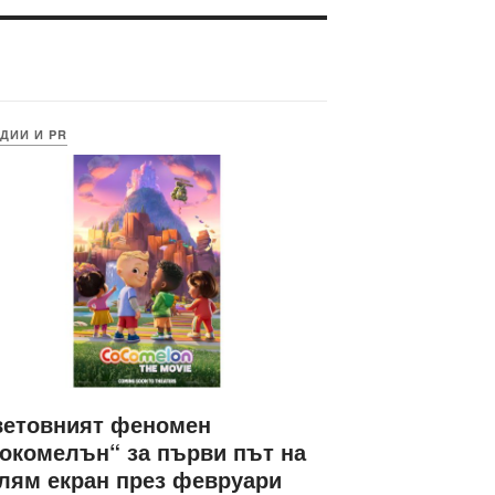
ДИИ И PR
ветовният феномен
окомелън“ за първи път на
лям екран през февруари