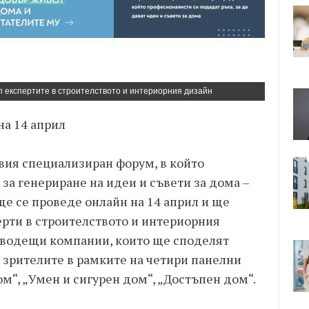
п експертите в строителството и интериорния дизайн
на 14 април
вия специализиран форум, в който
за генериране на идеи и съвети за дома –
е се проведе онлайн на 14 април и ще
ерти в строителството и интериорния
т водещи компании, които ще споделят
 зрителите в рамките на четири панелни
ом“, „Умен и сигурен дом“, „Достъпен дом“.