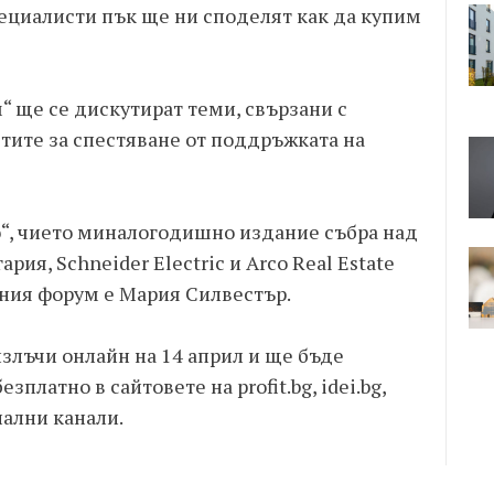
пециалисти пък ще ни споделят как да купим
“ ще се дискутират теми, свързани с
ите за спестяване от поддръжката на
“, чието миналогодишно издание събра над
ария, Schneider Electric и Arco Real Estate
ния форум е Мария Силвестър.
злъчи онлайн на 14 април и ще бъде
зплатно в сайтовете на profit.bg, idei.bg,
иални канали.