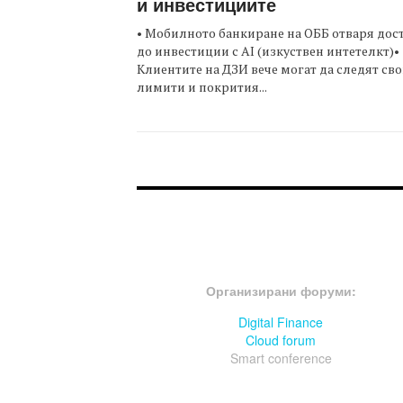
и инвестициите
• Мобилното банкиране на ОББ отваря дос
до инвестиции с AI (изкуствен интетелкт)•
Клиентите на ДЗИ вече могат да следят св
лимити и покрития...
FOOTER-ФОРУМИ
Организирани форуми:
Digital Finance
Cloud forum
Smart conference