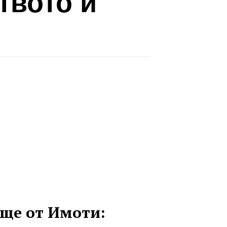
твото и
ще от Имоти: