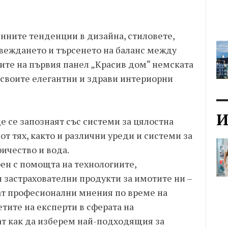
нните тенденции в дизайна, стиловете,
веждането и търсенето на баланс между
ките на първия панел „Красив дом“ немската
своите елегантни и здрави интериорни
И
е се запознаят със системи за цялостна
от тях, както и различни уреди и системи за
ичество и вода.
ен с помощта на технологиите,
 застрахователни продукти за имотите ни –
ат професионални мнения по време на
етите на експерти в сферата на
т как да изберем най-подходящия за