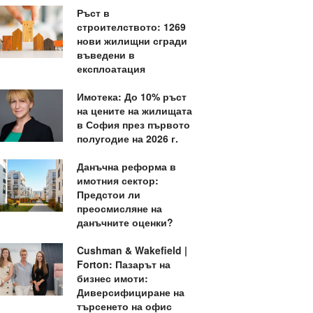
Ръст в
строителството: 1269
нови жилищни сгради
въведени в
експлоатация
Имотека: До 10% ръст
на цените на жилищата
в София през първото
полугодие на 2026 г.
Данъчна реформа в
имотния сектор:
Предстои ли
преосмисляне на
данъчните оценки?
Cushman & Wakefield |
Forton: Пазарът на
бизнес имоти:
Диверсифициране на
търсенето на офис