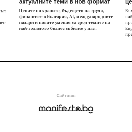
актуалните теми в нов формат
це
Цените на храните, бъдещето на труда,
Бъл
тъп
финансите в България, AI, международните
най
пазари и новите умения са сред темите на
пр
оите
най-голямото бизнес събитие у нас
...
Евр
пре
FOOTER-MIDDLE
F
Сайтове: