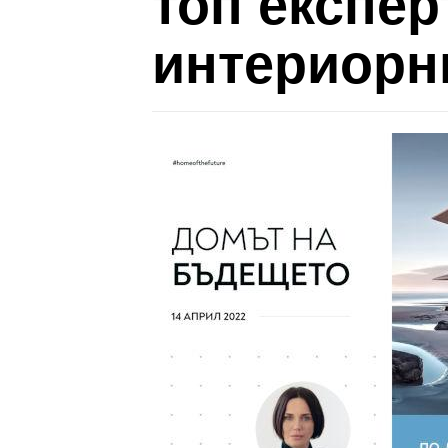
топ експер
интериорн