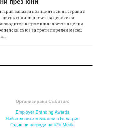
ни през юни
гария запазва позицията си на страна с
-висок годишен ръст на цените на
оизводител в промишлеността в целия
опейски съюз за трети пореден месец
з...
OOTER-СЪБИТИЯ
Организирани Събития:
Employer Branding Awards
Най-зелените компании в Бълагрия
Годишни награди на b2b Media