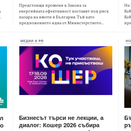
Предстоящи промени в Закона за
На 
енергийната ефективност поставят под риск
КоК
и
пазара на имоти в България. Тъй като
Ко
.
предложението идва от Министерството...
при
МЕДИИ И PR
Н
Бизнесът търси не лекции, а
Бъ
йл
диалог: Кошер 2026 събира
ръ
то