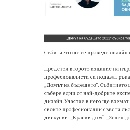
„Домът на бъдещето 2022“ събира то
Събитието ще се проведе онлайн 
Предстои второто издание на пър
професионалисти си подават ръка 
„Домът на бъдещето“. Събитието щ
събере едни от най-добрите експ
дизайн. Участие в него ще взема
своите професионални съвети със
дискусии: „Красив дом“, „Зелен д