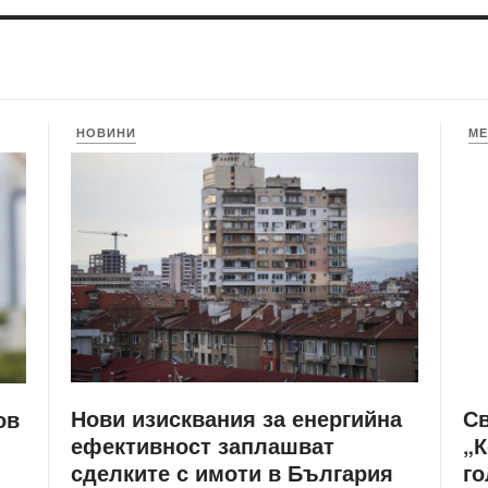
НОВИНИ
МЕ
Нови изисквания за енергийна
С
ов
ефективност заплашват
„К
сделките с имоти в България
го