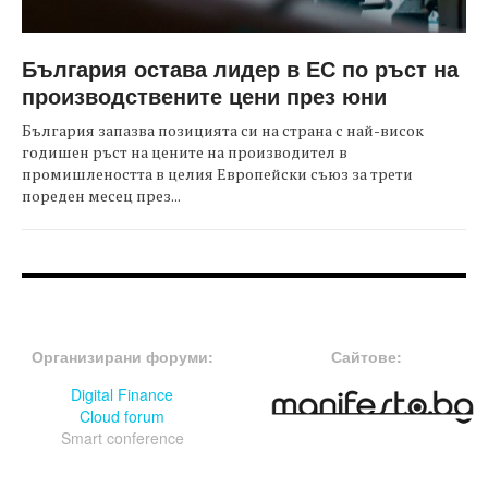
България остава лидер в ЕС по ръст на
производствените цени през юни
България запазва позицията си на страна с най-висок
годишен ръст на цените на производител в
промишлеността в целия Европейски съюз за трети
пореден месец през...
FOOTER-ФОРУМИ
FOOTER-MIDDLE
Организирани форуми:
Сайтове:
Digital Finance
Cloud forum
Smart conference
FOOTER-СЪБИТИЯ