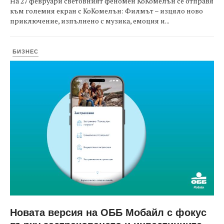
На 27 февруари световният феномен КоКомелън се отправя
към големия екран с КоКомелън: Филмът – изцяло ново
приключение, изпълнено с музика, емоция и...
БИЗНЕС
Новата версия на ОББ Мобайл с фокус