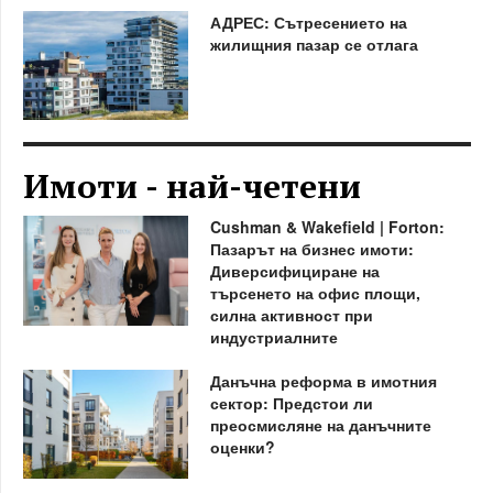
АДРЕС: Сътресението на
жилищния пазар се отлага
Имоти - най-четени
Cushman & Wakefield | Forton:
Пазарът на бизнес имоти:
Диверсифициране на
търсенето на офис площи,
силна активност при
индустриалните
Данъчна реформа в имотния
сектор: Предстои ли
преосмисляне на данъчните
оценки?