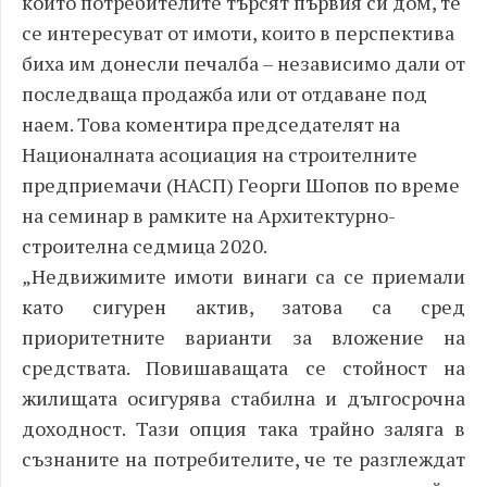
които потребителите търсят първия си дом, те
се интересуват от имоти, които в перспектива
биха им донесли печалба – независимо дали от
последваща продажба или от отдаване под
наем. Това коментира председателят на
Националната асоциация на строителните
предприемачи (НАСП) Георги Шопов по време
на семинар в рамките на Архитектурно-
строителна седмица 2020.
„Недвижимите имоти винаги са се приемали
като сигурен актив, затова са сред
приоритетните варианти за вложение на
средствата. Повишаващата се стойност на
жилищата осигурява стабилна и дългосрочна
доходност. Тази опция така трайно заляга в
съзнаните на потребителите, че те разглеждат