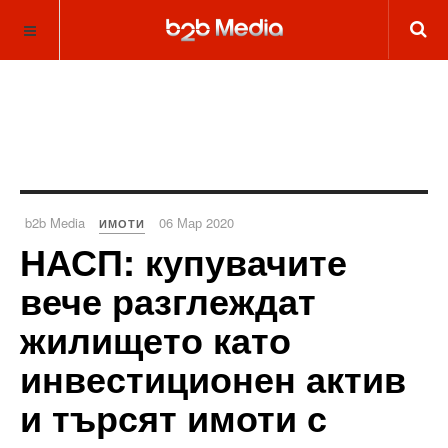
b2b Media
06 Мар 2020
ИМОТИ
НАСП: купувачите
вече разглеждат
жилището като
инвестиционен актив
и търсят имоти с