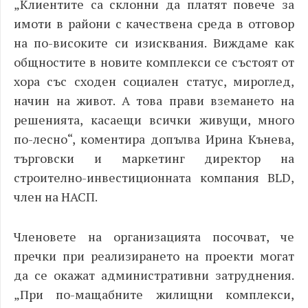
„Клиентите са склонни да платят повече за
имоти в райони с качествена среда в отговор
на по-високите си изисквания. Виждаме как
общностите в новите комплекси се състоят от
хора със сходен социален статус, мироглед,
начин на живот. А това прави вземането на
решенията, касаещи всички живущи, много
по-лесно“, коментира допълва Ирина Кънева,
търговски и маркетинг директор на
строително-инвестиционната компания BLD,
член на НАСП.
Членовете на организацията посочват, че
пречки при реализирането на проекти могат
да се окажат административни затруднения.
„При по-мащабните жилищни комплекси,