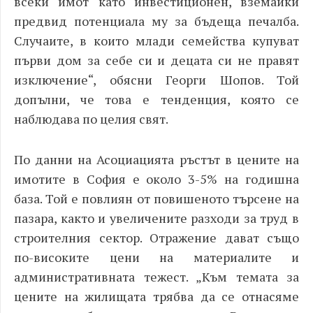
всеки имот като инвестиционен, вземайки
предвид потенциала му за бъдеща печалба.
Случаите, в които млади семейства купуват
първи дом за себе си и децата си не правят
изключение“, обясни Георги Шопов. Той
допълни, че това е тенденция, която се
наблюдава по целия свят.
По данни на Асоциацията ръстът в цените на
имотите в София е около 3-5% на годишна
база. Той е повлиян от повишеното търсене на
пазара, както и увеличените разходи за труд в
строителния сектор. Отражение дават също
по-високите цени на материалите и
административната тежест. „Към темата за
цените на жилищата трябва да се отнасяме