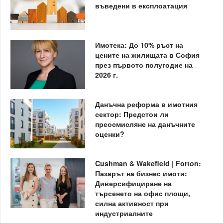
въведени в експлоатация
Имотека: До 10% ръст на
цените на жилищата в София
през първото полугодие на
2026 г.
Данъчна реформа в имотния
сектор: Предстои ли
преосмисляне на данъчните
оценки?
Cushman & Wakefield | Forton:
Пазарът на бизнес имоти:
Диверсифициране на
търсенето на офис площи,
силна активност при
индустриалните