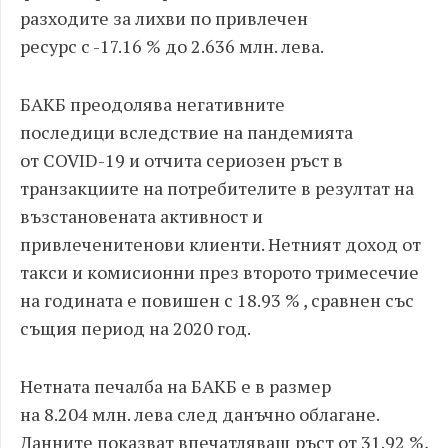
разходите за лихви по привлечен
ресурс с -17.16 % до 2.636 млн. лева.
БАКБ преодолява негативните
последици вследствие на пандемията
от COVID-19 и отчита сериозен ръст в
транзакциите на потребителите в резултат на
възстановената активност и
привлеченитенови клиенти. Нетният доход от
такси и комисионни през второто тримесечие
на годината е повишен с 18.93 % , сравнен със
същия период на
2020 год.
Нетната печалба на БАКБ е в размер
на 8.204 млн. лева след данъчно облагане.
Данните показват впечатляващ ръст от 31.92 %,