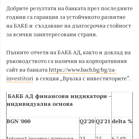
Добрите резултати на банката през последните
години са гаранция за устойчивото развитие
на БАКБ и създаване на дългосрочна стойност
за всички заинтересовани страни.
Пълните отчети на БАКБ АД, както и доклад на
ръководството са налични на корпоративния
сайт на банката
https://www.bacb.bg/bg/za-
investitori
в секция „Връзка с инвеститорите“.
БАКБ АД финансови индикатори –
индивидуална основа
BGN '000
Q2'20
Q2'21
delta %
Interest income/ приходи
23
25
6.74%