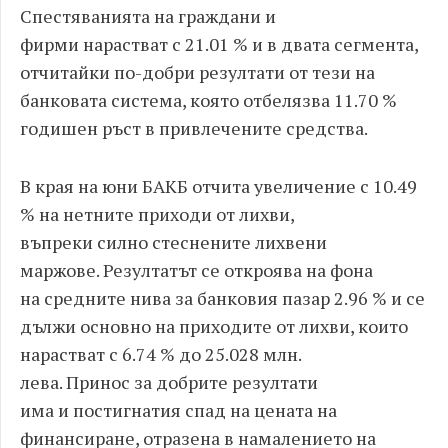
Спестяванията на граждани и
фирми нарастват с 21.01 % и в двата сегмента,
отчитайки по-добри резултати от тези на
банковата система, която отбелязва 11.70 %
годишен ръст в привлечените средства.
В края на юни БАКБ отчита увеличение с 10.49
% на нетните приходи от лихви,
въпреки силно стеснените лихвени
маржове. Резултатът се откроява на фона
на средните нива за банковия пазар 2.96 % и се
дължи основно на приходите от лихви, които
нарастват с 6.74 % до 25.028 млн.
лева. Принос за добрите резултати
има и постигнатия спад на цената на
финансиране, отразена в намалението на