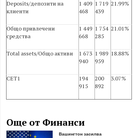
Deposits/депозити на
1 409
1 719
21.99%
клиенти
468
439
Общо привлечени
1 449
1 754
21.01%
средства
668
285
Total assets/Общо активи
1 673
1 989
18.88%
940
959
CET1
194
200
3.07%
915
892
Още от Финанси
Вашингтон засилва