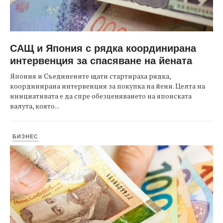
САЩ и Япония с рядка координирана
интервенция за спасяване на йената
Япония и Съединените щати стартираха рядка,
координирана интервенция за покупка на йени. Целта на
инициативата е да спре обезценяването на японската
валута, която...
БИЗНЕС