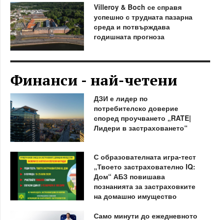
Villeroy & Boch се справя
успешно с трудната пазарна
среда и потвърждава
годишната прогноза
Финанси - най-четени
ДЗИ е лидер по
потребителско доверие
според проучването „RATE|
Лидери в застраховането“
С образователната игра-тест
„Твоето застрахователно IQ:
Дом“ АБЗ повишава
познанията за застраховките
на домашно имущество
Само минути до ежедневното