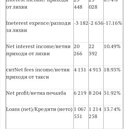
от лихви
448
028
Ineterest expence/разходи
-3 182
-2 636
-17.16%
за лихви
Net interest income/нетни
20
22
10.49%
приходи от лихви
266
392
снтNet fees income/нетни
4 131
4 913
18.93%
приходи от такси
Net profit/нетна печалба
6 219
8 204
31.92%
Loans (net)/Кредити (нето)
1 067
1 214
13.74%
551
258