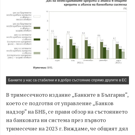
Банките у нас са стабилни и в добро състояние спрямо другите в ЕС
В тримесечното издание „Банките в България“,
което се подготвя от управление „Банков
надзор“ на БНБ, се прави обзор на състоянието
на банковата ни система през първото
тримесечие на 2023 г. Виждаме, че общият дял