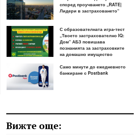
според проучването „RATE|
Лидери в застраховането“
С образователната игра-тест
„Твоето застрахователно IQ:
Дом“ АБЗ повишава
познанията за застраховките
на домашно имущество
Само минути до ежедневното
банкиране с Postbank
Вижте още: