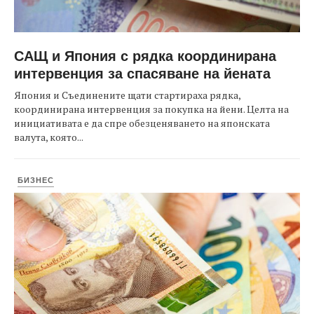
САЩ и Япония с рядка координирана
интервенция за спасяване на йената
Япония и Съединените щати стартираха рядка,
координирана интервенция за покупка на йени. Целта на
инициативата е да спре обезценяването на японската
валута, която...
БИЗНЕС