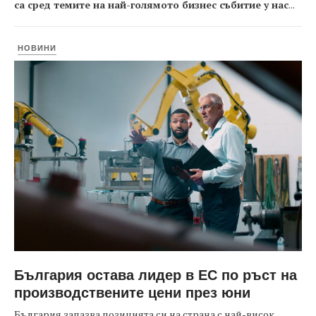
са сред темите на най-голямото бизнес събитие у нас
...
НОВИНИ
България остава лидер в ЕС по ръст на
производствените цени през юни
България запазва позицията си на страна с най-висок