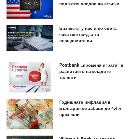
подготвя следващи стъпки
Бизнесът у нас и по света
чака все по-дълго
плащанията си
Postbank „променя играта“ в
развитието на младите
таланти
Годишната инфлация в
България се забавя до 4,4%
през юли
Villeroy & Boch се справя