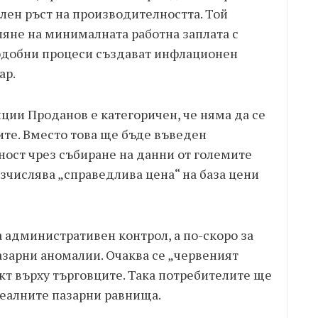
ен ръст на производителността. Той
яне на минималната работна заплата с
 Подобни процеси създават инфлационен
ар.
ции Проданов е категоричен, че няма да се
ите. Вместо това ще бъде въведен
ост чрез събиране на данни от големите
зчислява „справедлива цена“ на база цени
 административен контрол, а по-скоро за
зарни аномалии. Очаква се „червеният
т върху търговците. Така потребителите ще
еалните пазарни равнища.