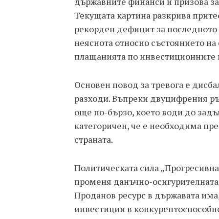
държавните финанси и призова за
Текущата картина разкрива прит
рекорден дефицит за последното 
неяснота относно състоянието на
плащанията по инвестиционните 
Основен повод за тревога е дисб
разходи. Въпреки двуцифрения ръ
още по-бързо, което води до задъ
категоричен, че е необходима пр
страната.
Политическата сила „Прогресивна
променя данъчно-осигурителната 
Проданов ресурс в държавата има,
инвестиции в конкурентоспособно