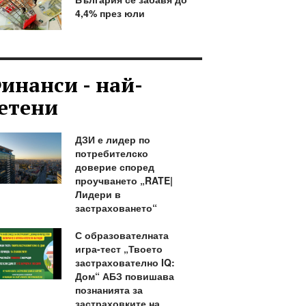
4,4% през юли
инанси - най-
етени
ДЗИ е лидер по
потребителско
доверие според
проучването „RATE|
Лидери в
застраховането“
С образователната
игра-тест „Твоето
застрахователно IQ:
Дом“ АБЗ повишава
познанията за
застраховките на