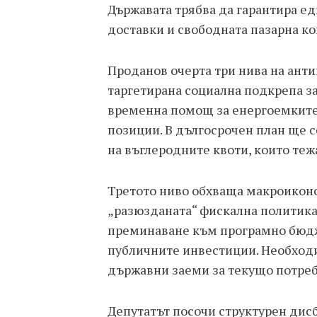
Държавата трябва да гарантира е
доставки и свободната пазарна к
Проданов очерта три нива на ант
таргетирана социална подкрепа за
временна помощ за енергоемките 
позиции. В дългосрочен план ще с
на въглеродните квоти, които теж
Третото ниво обхваща макроикон
„разюзданата“ фискална политика
преминаване към програмно бюдж
публичните инвестиции. Необходим
държавни заеми за текущо потре
Депутатът посочи структурен дисб