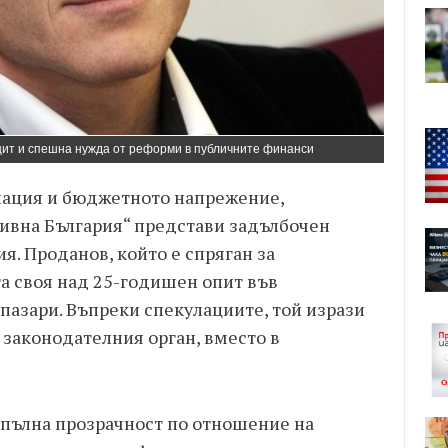
ит и спешна нужда от реформи в публичните финанси
лация и бюджетното напрежение,
ивна България“ представи задълбочен
я. Проданов, който е спряган за
а своя над 25-годишен опит във
пазари. Въпреки спекулациите, той изрази
 законодателния орган, вместо в
 пълна прозрачност по отношение на