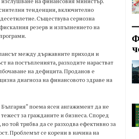
 изслушване на финансовия министър.
еснителни тенденции, включително
десетилетие. Съществува сериозна
 фискалния резерв и изпълнението на
програми.
Ф
ч
алансът между държавните приходи и
ст на постъпленията, разходите нарастват
лбочаване на дефицита. Проданов е
ецизна диагноза на финансовото здраве на
 България“ поема ясен ангажимент да не
тежест за гражданите и бизнеса. Според
 но той трябва да се разходва ефективно за
ст. Проблемът се корени в начина на