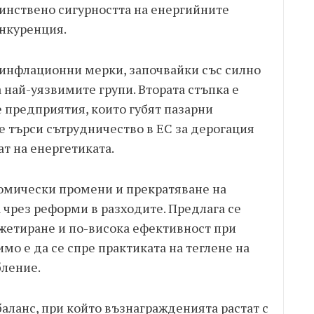
динствено сигурността на енергийните
онкуренция.
иинфлационни мерки, започвайки със силно
 най-уязвимите групи. Втората стъпка е
предприятия, които губят пазарни
е търси сътрудничество в ЕС за дерогация
ат на енергетиката.
омически промени и прекратяване на
 чрез реформи в разходите. Предлага се
етиране и по-висока ефективност при
о е да се спре практиката на теглене на
бление.
аланс, при който възнагражденията растат с