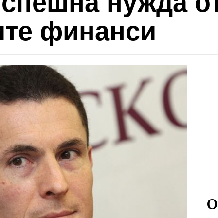
 спешна нужда о
ите финанси
О