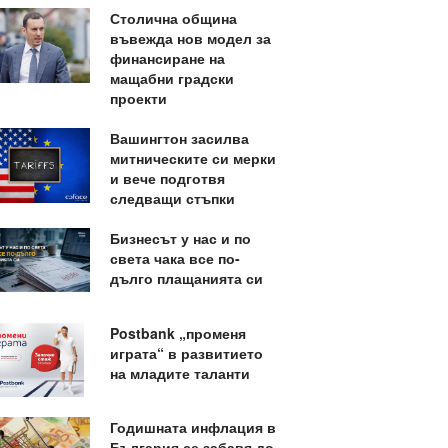
Столична община
въвежда нов модел за
финансиране на
мащабни градски
проекти
Вашингтон засилва
митническите си мерки
и вече подготвя
следващи стъпки
Бизнесът у нас и по
света чака все по-
дълго плащанията си
Postbank „променя
играта“ в развитието
на младите таланти
Годишната инфлация в
България се забавя до