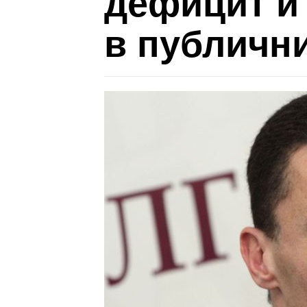
дефицит и
в публичн