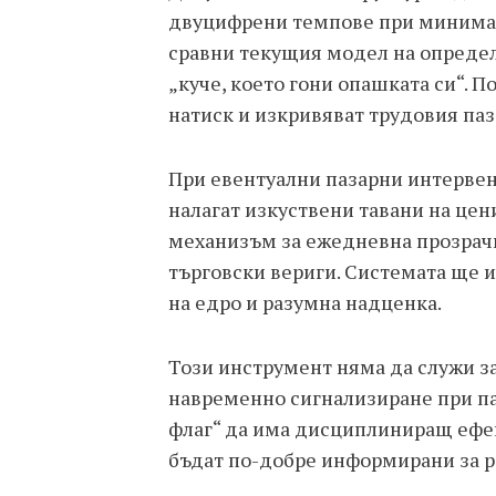
двуцифрени темпове при минимал
сравни текущия модел на определ
„куче, което гони опашката си“.
натиск и изкривяват трудовия паз
При евентуални пазарни интервен
налагат изкуствени тавани на цен
механизъм за ежедневна прозрачн
търговски вериги. Системата ще и
на едро и разумна надценка.
Този инструмент няма да служи за
навременно сигнализиране при па
флаг“ да има дисциплиниращ ефек
бъдат по-добре информирани за р