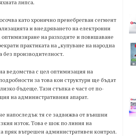
яхната липса.
осочва като хронично пренебрегван сегмент
ализацията и внедряването на електронни
а оптимизиране на разходите и повишаване
прекрати практиката на „купуване на народна
а без производителност.
 на ведомства с цел оптимизация на
одробности за това кои структури ще бъдат
лизко бъдеще. Тази стъпка е част от по-
ция на административния апарат.
 че напоследък тя се задвижва от външни
зкия изток. Това е шок по линия на
на пряк вътрешен административен контрол.