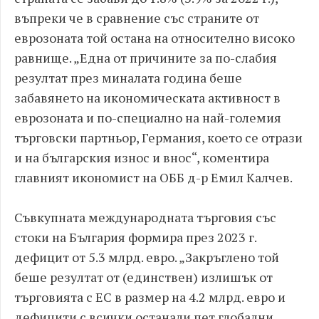
въпреки че в сравнение със страните от
еврозоната той остана на относително високо
равнище. „Една от причините за по-слабия
резултат през миналата година беше
забавянето на икономическата активност в
еврозоната и по-специално на най-големия
търговски партньор, Германия, което се отрази
и на българския износ и внос“, коментира
главният икономист на ОББ д-р Емил Калчев.
Съвкупната международната търговия със
стоки на България формира през 2023 г.
дефицит от 5.3 млрд. евро. „Закръглено той
беше резултат от (единствен) излишък от
търговията с ЕС в размер на 4.2 млрд. евро и
дефицити с всички останали пет глобални