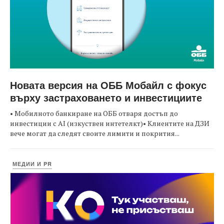
Новата версия на ОББ Мобайл с фокус
върху застраховането и инвестициите
• Мобилното банкиране на ОББ отваря достъп до
инвестиции с AI (изкуствен интетелкт)• Клиентите на ДЗИ
вече могат да следят своите лимити и покрития...
МЕДИИ И PR