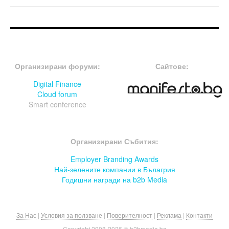
FOOTER-ФОРУМИ
FOOTER-MIDDLE
Организирани форуми:
Сайтове:
Digital Finance
Cloud forum
Smart conference
FOOTER-СЪБИТИЯ
Организирани Събития:
Employer Branding Awards
Най-зелените компании в Бълагрия
Годишни награди на b2b Media
За Нас
|
Условия за ползване
|
Поверителност
|
Реклама
|
Контакти
Copyright 2008-
2026 © b2bmedia.bg