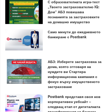
С образователната игра-тест
„Твоето застрахователно IQ:
Дом“ АБЗ повишава
познанията за застраховките
на домашно имущество
Само минути до ежедневното
банкиране с Postbank
АБЗ: Изберете застраховка за
дома, която отговаря на
нуждите ви Стартира
информационна кампания с
фокус върху имущественото
застраховане
Postbank представя своя нов
корпоративен уебсайт –
следващ етап от дигиталната
трансформация на банката