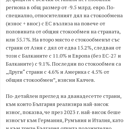
региона в общ размер от -9.5 млрд. евро. По-
специално, относителният дял на стокообмена
(износ + внос) с ЕС възлиза на повече от
половината от общия стокообмен на страната,
или 55.7%. На второ място е стокообменът със
страни от Азия с дял от едва 15.2%, следван от
този с Балканите с 11.0% и Европа (без ЕС-27 и
Балканите) с 9.1%. Последни по стокообмен са
„Други“ страни с 4.6% и Америка с 4.5% от
общия стокообмен”, изясни Калчев.
По-детайлен преглед на дванадесетте страни,
към които България реализира най-висок
износ, показва, че през 2023 г. най-висок беше
износът към Германия, Румъния и Италия, като
и към трите България отчита положително