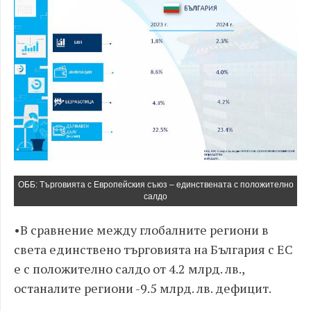
ОББ: Търговията с Европейския съюз – единствената с положително
салдо
•​В сравнение между глобалните региони в
света единствено търговията на България с ЕС
е с положително салдо от 4.2 млрд. лв.,
останалите региони -9.5 млрд. лв. дефицит.