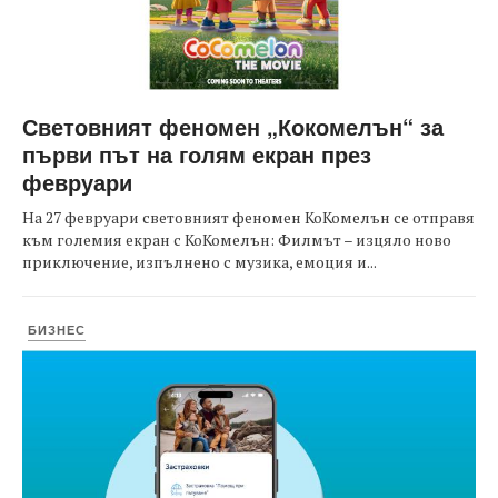
Световният феномен „Кокомелън“ за
първи път на голям екран през
февруари
На 27 февруари световният феномен КоКомелън се отправя
към големия екран с КоКомелън: Филмът – изцяло ново
приключение, изпълнено с музика, емоция и...
БИЗНЕС