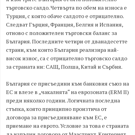
търговско салдо. Четвърта по обем на износа е
Турция, с която обаче салдото е отрицателно.
Следват Гърция, Франция, Белгия и Испания,
отново с положителен търговски баланс за
България. Последните четири от дванадесетте
страни, към които България реализира най-
висок износ, са с отрицателно търговско салдо
за страната ни: САЩ, Полша, Китай и Сърбия.
България се присъедини към банковия съюз на
ЕС и влезе в „чакалнята“ на еврозоната (ERM II)
преди няколко години. Логичната последна
стъпка, която принципно произтича от
договора за присъединяване към ЕС, е
приемане на еврото. Условие за това е страната
да изпълни договора от Маастрихт. Критерият,