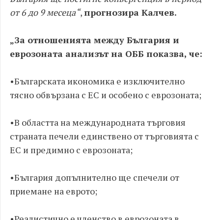
от 6 до 9 месеца“
,
прогнозира Калчев.
„За отношенията между България и
еврозоната анализът на ОББ показва, че:
•​Българската икономика е изключително
тясно обвързана с ЕС и особено с еврозоната;
•​В областта на международната търговия
страната печели единствено от търговията с
ЕС и предимно с еврозоната;
•​България допълнително ще спечели от
приемане на еврото;
•​Реалистично е членство в еврозоната в