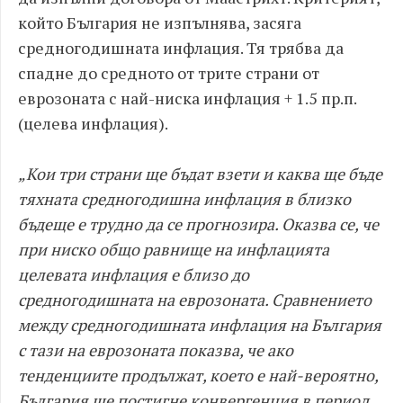
който България не изпълнява, засяга
средногодишната инфлация. Тя трябва да
спадне до средното от трите страни от
еврозоната с най-ниска инфлация + 1.5 пр.п.
(целева инфлация).
„Кои три страни ще бъдат взети и каква ще бъде
тяхната средногодишна инфлация в близко
бъдеще е трудно да се прогнозира. Оказва се, че
при ниско общо равнище на инфлацията
целевата инфлация е близо до
средногодишната на еврозоната. Сравнението
между средногодишната инфлация на България
с тази на еврозоната показва, че ако
тенденциите продължат, което е най-вероятно,
България ще постигне конвергенция в период