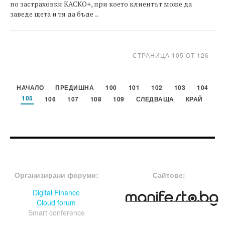
по застраховки КАСКО+, при което клиентът може да
заведе щета и тя да бъде ...
СТРАНИЦА 105 ОТ 126
НАЧАЛО
ПРЕДИШНА
100
101
102
103
104
105
106
107
108
109
СЛЕДВАЩА
КРАЙ
FOOTER-ФОРУМИ
FOOTER-MIDDLE
Организирани форуми:
Сайтове:
Digital Finance
Cloud forum
Smart conference