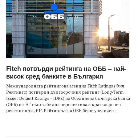
Fitch потвърди рейтинга на ОББ – най-
висок сред банките в България
Международната рейтингова агенция Fitch Ratings (Фич
Рейтингс) потвърди дългосрочния рейтинг (Long-Term
Issuer Default Ratings – IDRs) на Обединена българска банка
(ОББ) на ‘А-‘ със стабилна перспектива и краткосрочен
рейтинг при „F1“. Рейтингът на ОББ беше увеличен ...