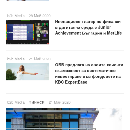
b2b Media
28 Май 2020
Иновационен лагер по финанси
в дигитална среда с Junior
Achievement България и MetLife
b2b Media
21 Май 2020
ОББ предлага на своите клиенти
възможност за систематично
инвестиране във фондовете на
KBC ExpertEase
b2b Media
21 Май 2020
ФИНАСИ