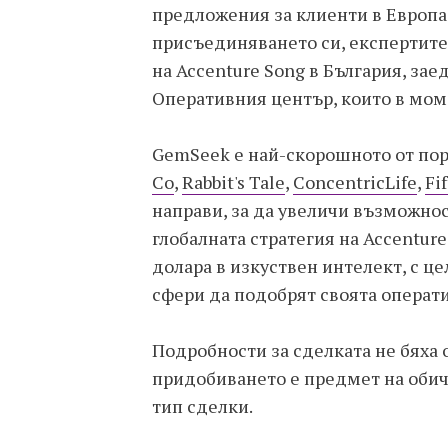
предложения за клиенти в Европа,
присъединяването си, експертите
на Accenture Song в България, за
Оперативния център, които в моме
GemSeek е най-скорошното от по
Co
,
Rabbit's Tale
,
ConcentricLife
,
Fi
направи, за да увеличи възможнос
глобалната стратегия на Accentur
долара в изкуствен интелект, с ц
сфери да подобрят своята операти
Подробности за сделката не бяха
придобиването е предмет на обич
тип сделки.