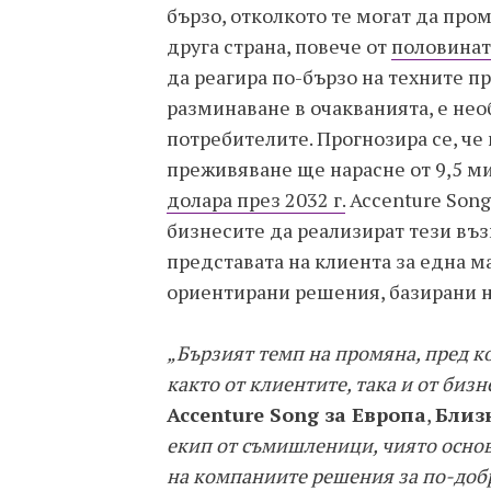
бързо, отколкото те могат да пром
друга страна, повече от
половинат
да реагира по-бързо на техните п
разминаване в очакванията, е не
потребителите. Прогнозира се, че
преживяване ще нарасне от 9,5 ми
долара през 2032 г.
Accenture Song
бизнесите да реализират тези въ
представата на клиента за една м
ориентирани решения, базирани н
„Бързият темп на промяна, пред ко
както от клиентите, така и от бизн
Accenture Song за Европа
,
Близ
екип от съмишленици, чиято основн
на компаниите решения за по-добр