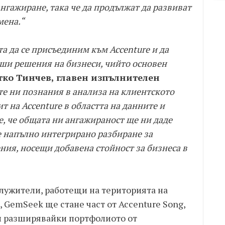
нгажиране, така че да продължат да развиват
мена.“
а да се присъединим към Accenture и да
ши решения на бизнеси, чийто основен
ко Тинчев, главен изпълнителен
е ни познания в анализа на клиентското
 на Accenture в областта на данните и
е, че общата ни ангажираност ще ни даде
 напълно интегрирано разбиране за
ия, носещи добавена стойност за бизнеса в
служители, работещи на територията на
 GemSeek ще стане част от Accenture Song,
и разширявайки портфолиото от