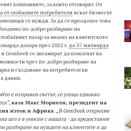
енят компаниите, за които отговарят. От
а от глобалните потребители
искат бизнесът
роменящи се нужди. За да се преодолее това
обходимо по-добро разбиране на
 глобалният пазар за анализ на клиентското
лиарда долара през 2022 г.
до 37 милиарда
 и GemSeek се ангажират да помогнат на
зможности чрез по-добро разбиране на
арка и създаване на потребителски
а данни.
йто е изправен светът, се усеща еднакво
еса“
,
каза Макс Мориели, президент на
кия изток и Африка
.
„В GemSeek открихме
а цел е в унисон с нашата - да предоставим
о разбиране на нуждите на клиентите и да