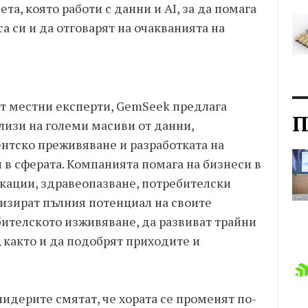
та, която работи с данни и AI, за да помага
а си и да отговарят на очакванията на
 от местни експерти, GemSeek предлага
П
ализи на големи масиви от данни,
ентско преживяване и разработката на
 в сферата. Компанията помага на бизнеси в
кации, здравеопазване, потребителски
лизират пълния потенциал на своите
бителското изживяване, да развиват трайни
 както и да подобрят приходите и
лидерите смятат, че хората се променят по-