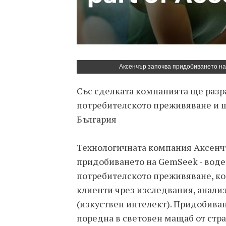
Аксенчър започва придобиването на
Със сделката компанията ще разра
потребителското преживяване и щ
България
Технологичната компания Аксенчъ
придобиването на GemSeek - воде
потребителското преживяване, кой
клиенти чрез изследвания, анали
(изкуствен интелект). Придобиван
поредна в световен мащаб от стра