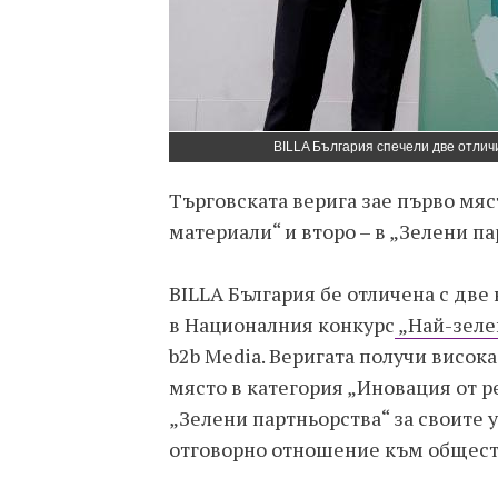
BILLA България спечели две отлич
Търговската верига зае първо мяс
материали“ и второ – в „Зелени п
BILLA България бе отличена с две
в Националния конкурс
„Най-зеле
b2b Media. Веригата получи висок
място в категория „Иновация от р
„Зелени партньорства“ за своите 
отговорно отношение към обществ