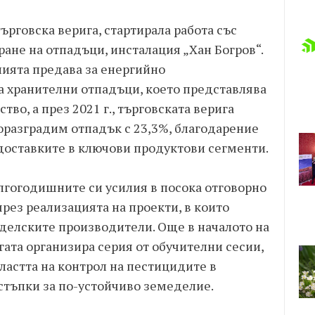
ърговска верига, стартирала работа със
ане на отпадъци, инсталация „Хан Богров“.
ията предава за енергийно
а хранителни отпадъци, което представлява
во, а през 2021 г., търговската верига
оразградим отпадък с 23,3%, благодарение
доставките в ключови продуктови сегменти.
ългогодишните си усилия в посока отговорно
рез реализацията на проекти, в които
еделските производители. Още в началото на
гата организира серия от обучителни сесии,
ластта на контрол на пестицидите в
стъпки за по-устойчиво земеделие.