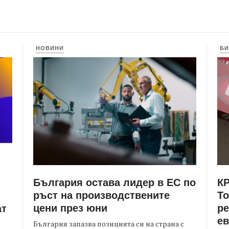
НОВИНИ
БИ
България остава лидер в ЕС по
КР
ръст на производствените
Т
цени през юни
ре
ат
е
България запазва позицията си на страна с