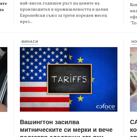
най-висок годишен ръст на цените на
ите
Кон
производител в промишлеността в целия
на
ин
Европейски съюз за трети пореден месец
офи
през...
"То
ФИНАСИ
Н
Вашингтон засилва
СА
митническите си мерки и вече
ко
подготвя следващи стъпки
сп