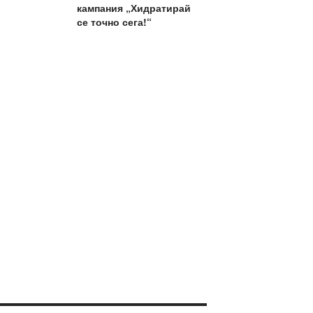
кампания „Хидратирай
се точно сега!“