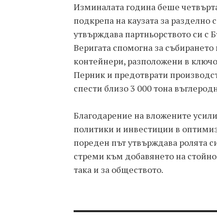
Изминалата година беше четвъртат
подкрепа на каузата за разделно с
утвърждава партньорството си с Б
Веригата спомогна за събирането 
контейнери, разположени в ключо
Перник и предотврати производств
спести близо 3 000 тона въглерод
Благодарение на вложените усили
политики и инвестиции в оптимиз
пореден път утвърждава ролята си
стреми към добавянето на стойно
така и за обществото.