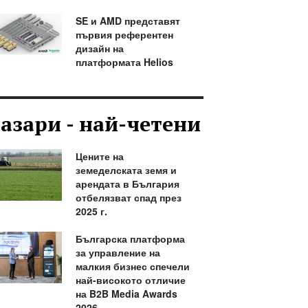
SE и AMD представят
първия референтен
дизайн на
платформата Helios
азари - най-четени
Цените на
земеделската земя и
арендата в България
отбелязват спад през
2025 г.
Българска платформа
за управление на
малкия бизнес спечели
най-високото отличие
на B2B Media Awards
2026