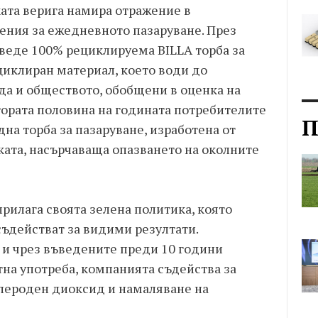
ата верига намира отражение в
ния за ежедневното пазаруване. През
ъведе 100% рециклируема BILLA торба за
циклиран материал, което води до
да и обществото, обобщени в оценка на
тората половина на годината потребителите
П
дна торба за пазаруване, изработена от
ката, насърчаваща опазването на околните
рилага своята зелена политика, която
съдействат за видими резултати.
 и чрез въведените преди 10 години
на употреба, компанията съдейства за
лероден диоксид и намаляване на