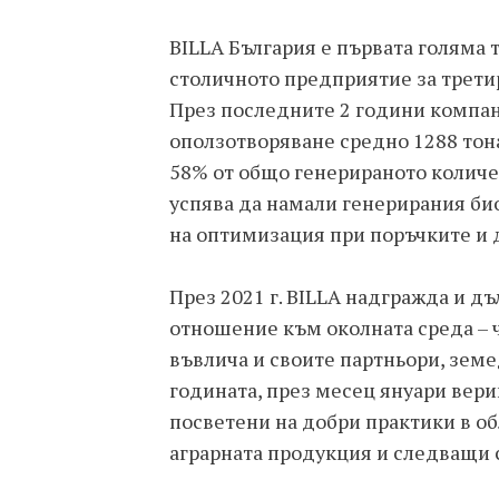
BILLA България е първата голяма т
столичното предприятие за третир
През последните 2 години компан
оползотворяване средно 1288 тон
58% от общо генерираното количест
успява да намали генерирания би
на оптимизация при поръчките и 
През 2021 г. BILLA надгражда и д
отношение към околната среда – ч
въвлича и своите партньори, зем
годината, през месец януари вери
посветени на добри практики в об
аграрната продукция и следващи 