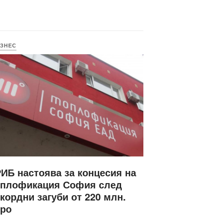
ЗНЕС
ИБ настоява за концесия на
оплофикация София след
кордни загуби от 220 млн.
вро