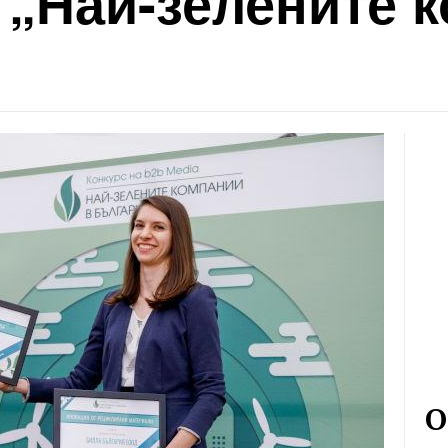
 „Най-зелените 
О