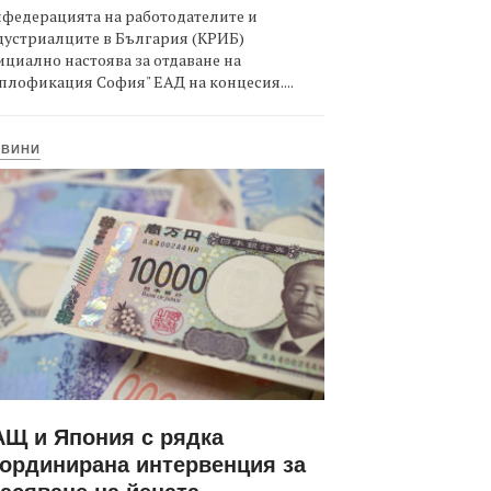
федерацията на работодателите и
дустриалците в България (КРИБ)
циално настоява за отдаване на
плофикация София" ЕАД на концесия....
ОВИНИ
Щ и Япония с рядка
ординирана интервенция за
асяване на йената