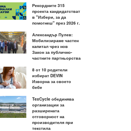
Рекордните 315
проекта кандидатстват
в "Избери, за да
помогнеш" през 2026 г.
Александър Пулев:
Мобилизираме частен
капитал чрез нов
Закон за публично-
частните партньорства
8 от 10 родители
избират DEVIN
Изворна за своето
бебе
TexCycle обединява
организации за
разширената
отговорност на
производителя при
текстила