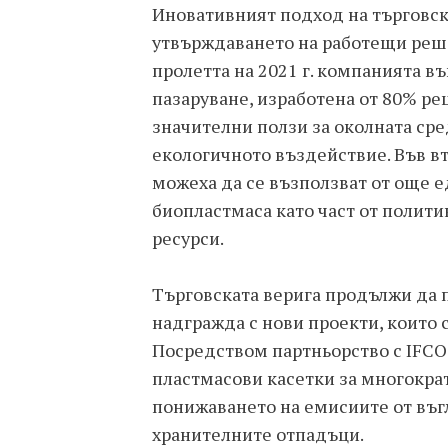
Иновативният подход на търговск
утвърждаването на работещи реше
пролетта на 2021 г. компанията в
пазаруване, изработена от 80% ре
значителни ползи за околната сре
екологичното въздействие. Във в
можеха да се възползват от още е
биопластмаса като част от полити
ресурси.
Търговската верига продължи да п
надгражда с нови проекти, които 
Посредством партньорство с IFCO
пластмасови касетки за многократ
понижаването на емисиите от въг
хранителните отпадъци.