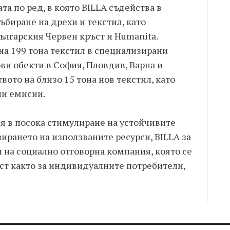
а по ред, в която BILLA съдейства в
ъбиране на дрехи и текстил, като
ългарския Червен кръст и Humanita.
на 199 тона текстил в специализирани
ви обекти в София, Пловдив, Варна и
ото на близо 15 тона нов текстил, като
ни емисии.
я в посока стимулиране на устойчивите
ирането на използваните ресурси, BILLA за
 на социално отговорна компания, която се
ст както за индивидуалните потребители,