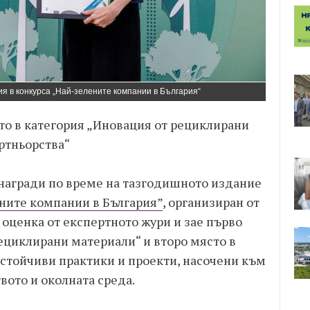
ия в конкурса „Най-зелените компании в България“
то в категория „Иновация от рециклирани
артньорства“
 награди по време на тазгодишното издание
ните компании в България”
, организиран от
а оценка от експертното жури и зае първо
ециклирани материали“ и второ място в
устойчиви практики и проекти, насочени към
ото и околната среда.