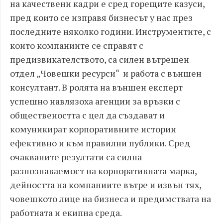
на качествени кадри е сред горещите казуси,
пред които се изправя бизнесът у нас през
последните няколко години. Инструментите, с
които компаниите се справят с
предизвикателството, са силен вътрешен
отдел „Човешки ресурси“ и работа с външен
консултант. В ролята на външен експерт
успешно навлязоха агенции за връзки с
обществеността с цел да създават и
комуникират корпоративните истории
ефективно и към правилни публики. Сред
очакваните резултати са силна
разпознаваемост на корпоративната марка,
дейността на компаниите вътре и извън тях,
човешкото лице на бизнеса и предимствата на
работната и екипна среда.