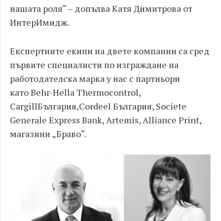
нашата роля“ – допълва Катя Димитрова от
ИнтерИмидж.
Експертните екипи на двете компании са сред
първите специалисти по изграждане на
работодателска марка у нас с партньори
като Behr-Hella Thermocontrol,
CargillБългария,Cordeel България, Societe
Generale Express Bank, Artemis, Alliance Print,
магазини „Браво“.