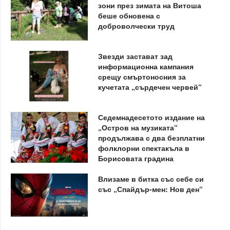
зони през зимата на Витоша
беше обновена с
доброволчески труд
Звезди застават зад
информационна кампания
срещу смъртоносния за
кучетата „сърдечен червей“
Седемнадесетото издание на
„Остров на музиката“
продължава с два безплатни
фолклорни спектакъла в
Борисовата градина
Влизаме в битка със себе си
със „Спайдър-мен: Нов ден“