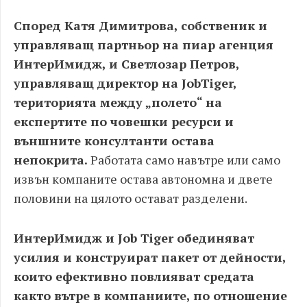
Според Катя Димитрова, собственик и
управляващ партньор на пиар агенция
ИнтерИмидж, и Светлозар Петров,
управляващ директор на
JobTiger
,
територията между „полето“ на
експертите по човешки ресурси и
външните консултанти остава
непокрита.
Работата само навътре или само
извън компаните остава автономна и двете
половини на цялото остават разделени.
ИнтерИмидж и
Job Tiger
обединяват
усилия и конструират пакет от дейности,
които ефективно повлияват средата
както вътре в компаниите, по отношение