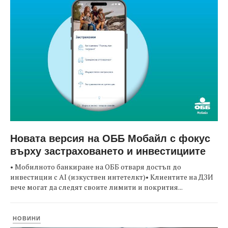
Новата версия на ОББ Мобайл с фокус
върху застраховането и инвестициите
• Мобилното банкиране на ОББ отваря достъп до
инвестиции с AI (изкуствен интетелкт)• Клиентите на ДЗИ
вече могат да следят своите лимити и покрития...
НОВИНИ