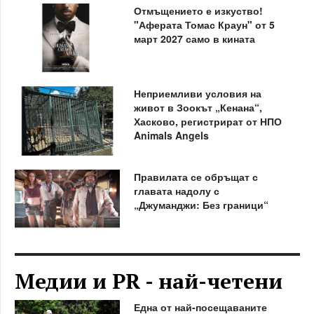
Отмъщението е изкуство!
"Аферата Томас Краун" от 5
март 2027 само в кината
Неприемливи условия на
живот в Зоокът „Кенана“,
Хасково, регистрират от НПО
Animals Angels
Правилата се обръщат с
главата надолу с
„Джуманджи: Без граници“
Медии и PR - най-четени
Една от най-посещаваните