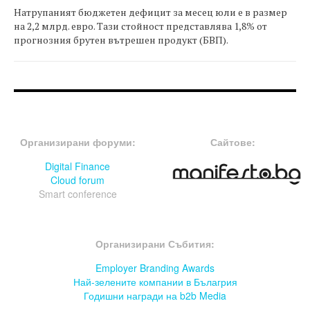
Натрупаният бюджетен дефицит за месец юли е в размер
на 2,2 млрд. евро. Тази стойност представлява 1,8% от
прогнозния брутен вътрешен продукт (БВП).
FOOTER-ФОРУМИ
FOOTER-MIDDLE
Организирани форуми:
Сайтове:
Digital Finance
Cloud forum
Smart conference
FOOTER-СЪБИТИЯ
Организирани Събития:
Employer Branding Awards
Най-зелените компании в Бълагрия
Годишни награди на b2b Media