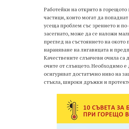
Работейки на открито в горещото
частици, които могат да попаднат 
усеща проблем със зрението и по-
засегнато, може да се наложи мал
преглед на състоянието на окото 
нараняване на лигавицата и пред
Качествените слънчеви очила са д
очите от слънцето. Необходимо е 
осигуряват достатъчно ниво на за
стъкла, широки дръжки и протекто