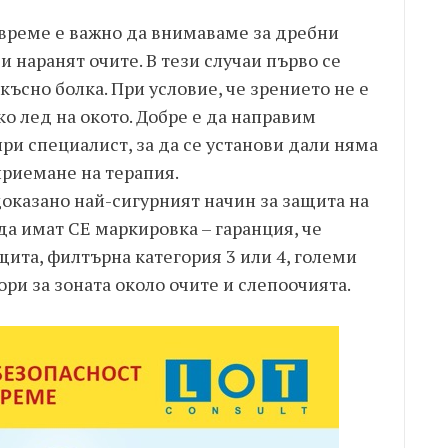
 време е важно да внимаваме за дребни
и наранят очите. В тези случаи първо се
късно болка. При условие, че зрението не е
ко лед на окото. Добре е да направим
при специалист, за да се установи дали няма
приемане на терапия.
оказано най-сигурният начин за защита на
да имат CE маркировка – гаранция, че
щита, филтърна категория 3 или 4, големи
ри за зоната около очите и слепоочията.