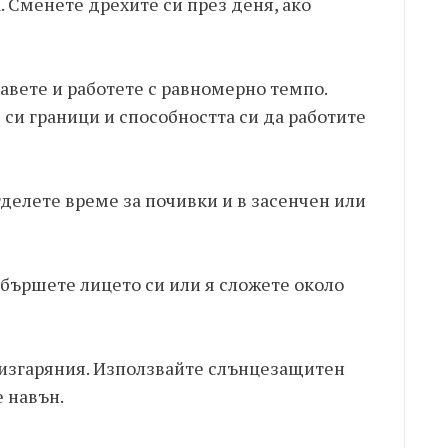
. Сменете дрехите си през деня, ако
авете и работете с равномерно темпо.
 си граници и способността си да работите
делете време за почивки и в засенчен или
бършете лицето си или я сложете около
 изгаряния. Използвайте слънцезащитен
е навън.