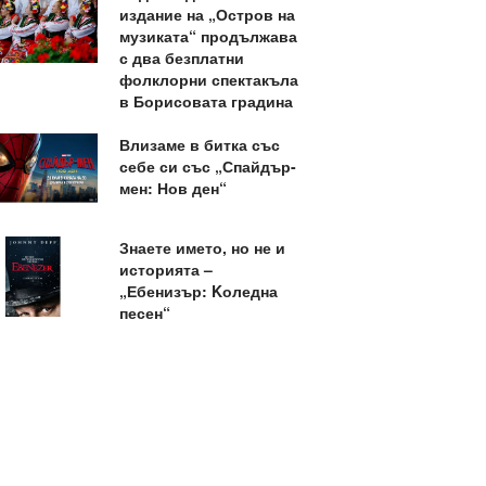
издание на „Остров на
музиката“ продължава
с два безплатни
фолклорни спектакъла
в Борисовата градина
Влизаме в битка със
себе си със „Спайдър-
мен: Нов ден“
Знаете името, но не и
историята –
„Ебенизър: Kоледна
песен“