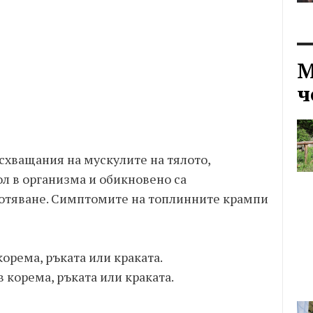
М
ч
схващания на мускулите на тялото,
л в организма и обикновено са
отяване. Симптомите на топлинните крампи
орема, ръката или краката.
корема, ръката или краката.