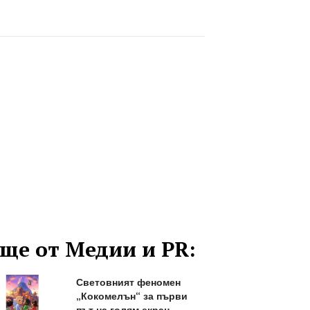
ще от Медии и PR:
Световният феномен
„Кокомелън“ за първи
път на голям екран