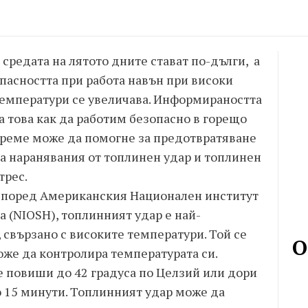
 средата на лятото дните стават по-дълги, а
пасността при работа навън при високи
емператури се увеличава. Информираността
а това как да работим безопасно в горещо
реме може да помогне за предотвратяване
а наранявания от топлинен удар и топлинен
трес.
поред Американския Национален институт
а (NIOSH), топлинният удар е най-
 свързано с високите температури. Той се
О
може да контролира температурата си.
е повиши до 42 градуса по Целзий или дори
о 15 минути. Топлинният удар може да