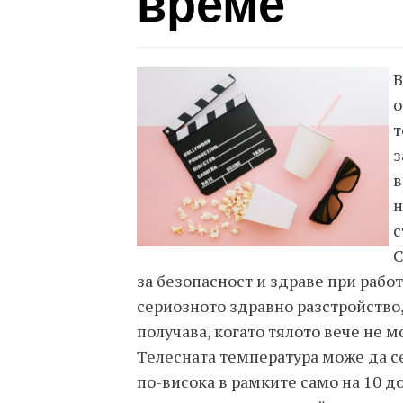
време
В
о
т
з
в
н
с
С
за безопасност и здраве при работ
сериозното здравно разстройство,
получава, когато тялото вече не 
Телесната температура може да с
по-висока в рамките само на 10 д