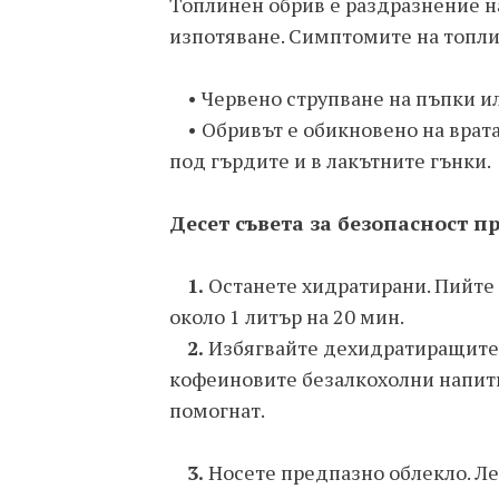
Топлинен обрив е раздразнение н
изпотяване. Симптомите на топли
• Червено струпване на пъпки и
• Обривът е обикновено на врата 
под гърдите и в лакътните гънки.
Десет съвета за безопасност п
1.
Останете хидратирани. Пийте 
около 1 литър на 20 мин.
2.
Избягвайте дехидратиращите т
кофеиновите безалкохолни напитк
помогнат.
3.
Носете предпазно облекло. Ле