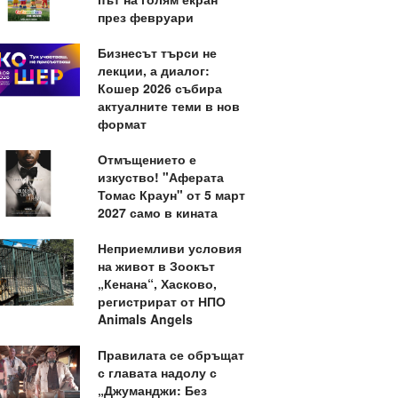
през февруари
Бизнесът търси не
лекции, а диалог:
Кошер 2026 събира
актуалните теми в нов
формат
Отмъщението е
изкуство! "Аферата
Томас Краун" от 5 март
2027 само в кината
Неприемливи условия
на живот в Зоокът
„Кенана“, Хасково,
регистрират от НПО
Animals Angels
Правилата се обръщат
с главата надолу с
„Джуманджи: Без