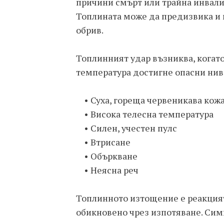
причини смърт или трайна инвалид
Топлината може да предизвика и
обрив.
Топлинният удар възниква, когато
температура достигне опасни нив
• Суха, гореща червеникава кожа
• Висока телесна температура
• Силен, учестен пулс
• Втрисане
• Объркване
• Неясна реч
Топлинното изтощение е реакцията
обикновено чрез изпотяване. Си