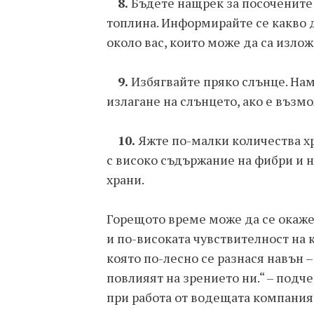
8.
Бъдете нащрек за посочените 
топлина. Информирайте се какво д
около вас, които може да са излож
9.
Избягвайте пряко слънце. Нам
излагане на слънцето, ако е възм
10.
Яжте по-малки количества х
с високо съдържание на фибри и 
храни.
Горещото време може да се окаже
и по-високата чувствителност на к
която по-лесно се разнася навън –
повлияят на зрението ни.“ – подч
при работа от водещата компани