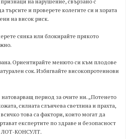
признаци на нарушение, свързано с
а търсите и проверете колегите си и хората
ени на висок риск.
ерете сянка или блокирайте прякото
ожно.
рана. Ориентирайте менюто си към плодове
натурален сок. Избягвайте високопротеинови
 натоварващ период за очите ни. „Потенето
ожата, силната слънчева светлина и прахта,
 всичко това са фактори, които могат да
ертават експертите по здраве и безопасност
я ЛОТ-КОНСУЛТ.