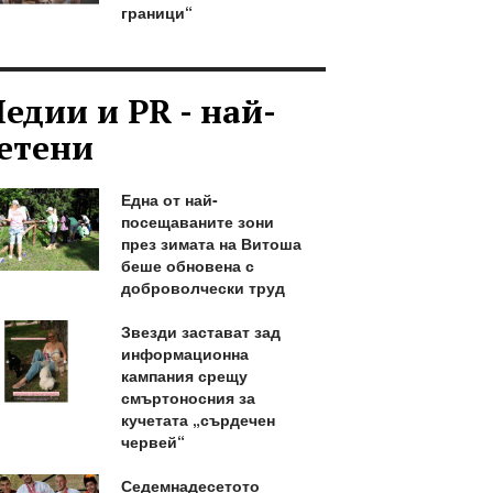
граници“
едии и PR - най-
етени
Една от най-
посещаваните зони
през зимата на Витоша
беше обновена с
доброволчески труд
Звезди застават зад
информационна
кампания срещу
смъртоносния за
кучетата „сърдечен
червей“
Седемнадесетото