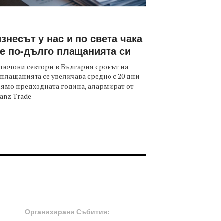
знесът у нас и по света чака
е по-дълго плащанията си
лючови сектори в България срокът на
плащанията се увеличава средно с 20 дни
ямо предходната година, алармират от
ianz Trade
OOTER-СЪБИТИЯ
Организирани Събития: