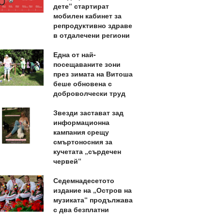
дете“ стартират
мобилен кабинет за
репродуктивно здраве
в отдалечени региони
Една от най-
посещаваните зони
през зимата на Витоша
беше обновена с
доброволчески труд
Звезди застават зад
информационна
кампания срещу
смъртоносния за
кучетата „сърдечен
червей“
Седемнадесетото
издание на „Остров на
музиката“ продължава
с два безплатни