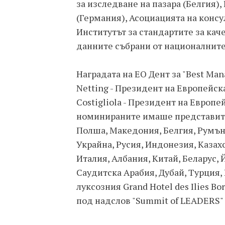
за изследване на пазара (Белгия),
(Германия), Асоциацията на консу
Институтът за стандартите за кач
данните събрани от националнит
Наградата на EO Дент за "Best Man
Netting - Президент на Европейск
Costigliola - Президент на Европ
номинираните имаше представите
Полша, Македония, Белгия, Румъни
Украйна, Русия, Индонезия, Казах
Италия, Албания, Китай, Беларус,
Саудитска Арабия, Дубай, Турция,
луксозния Grand Hotel des Ilies 
под надслов "Summit of LEADERS" 