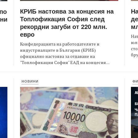
КРИБ настоява за концесия на
Н
 по
Топлофикация София след
де
ени
рекордни загуби от 220 млн.
мл
евро
На
юли
Конфедерацията на работодателите и
сто
индустриалците в България (КРИБ)
бру
официално настоява за отдаване на
"Топлофикация София" ЕАД на концесия....
НОВИНИ
Ф