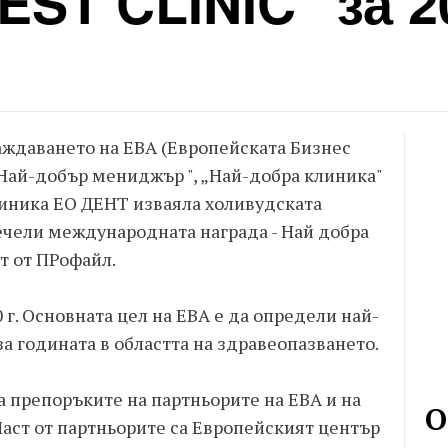
EST CLINIC" за 2
ждаването на EBA (Европейската Бизнес
"Най-добър мениджър ", „Най-добра клиника"
клиника ЕО ДЕНТ изваяла холивудската
ечели международната награда - Най добра
т от ПРофайл.
 г. Основната цел на EBA е да определи най-
 годината в областта на здравеопазването.
а препоръките на партньорите на EBA и на
О
аст от партньорите са Европейският център