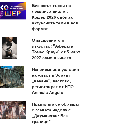
Бизнесът търси не
лекции, а диалог:
Кошер 2026 събира
актуалните теми в нов
формат
Отмъщението е
изкуство! "Аферата
Томас Краун" от 5 март
2027 само в кината
Неприемливи условия
на живот в Зоокът
„Кенана“, Хасково,
регистрират от НПО
Animals Angels
Правилата се обръщат
с главата надолу с
„Джуманджи: Без
граници“