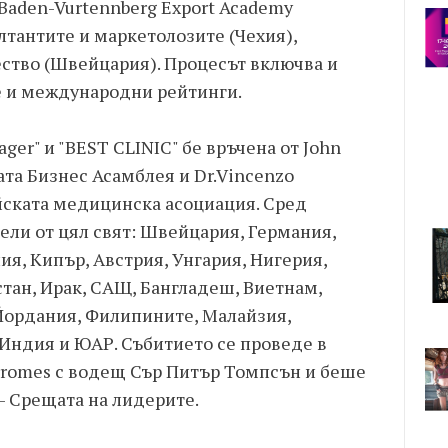
 Baden-Vurtennberg Export Academy
лтантите и маркетолозите (Чехия),
ество (Швейцария). Процесът включва и
е и международни рейтинги.
ager" и "BEST CLINIC" бе връчена от John
ата Бизнес Асамблея и Dr.Vincenzo
ейската медицинска асоциация. Сред
ли от цял свят: Швейцария, Германия,
я, Кипър, Австрия, Унгария, Нигерия,
стан, Ирак, САЩ, Бангладеш, Виетнам,
 Йордания, Филипините, Малайзия,
 Индия и ЮАР. Събитието се проведе в
Borromes с водещ Сър Питър Томпсън и беше
- Срещата на лидерите.