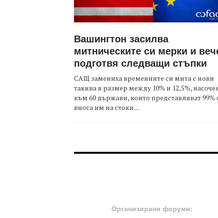
Вашингтон засилва
митническите си мерки и веч
подготвя следващи стъпки
САЩ замениха временните си мита с нови
такива в размер между 10% и 12,5%, насоче
към 60 държави, които представляват 99% 
вноса им на стоки....
FOOTER-ФОРУМИ
Организирани форуми: