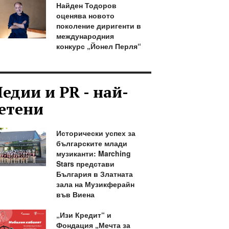
Найден Тодоров
оценява новото
поколение диригенти в
международния
конкурс „Йонел Перля“
едии и PR - най-
етени
Исторически успех за
българските млади
музиканти: Marching
Stars представи
България в Златната
зала на Музикферайн
във Виена
„Изи Кредит“ и
Фондация „Мечта за