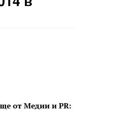
014 в
ще от Медии и PR: