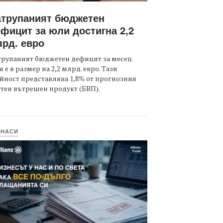
атрупаният бюджетен
фицит за юли достигна 2,2
рд. евро
трупаният бюджетен дефицит за месец
 е в размер на 2,2 млрд. евро. Тази
йност представлява 1,8% от прогнозния
тен вътрешен продукт (БВП).
ИНАСИ