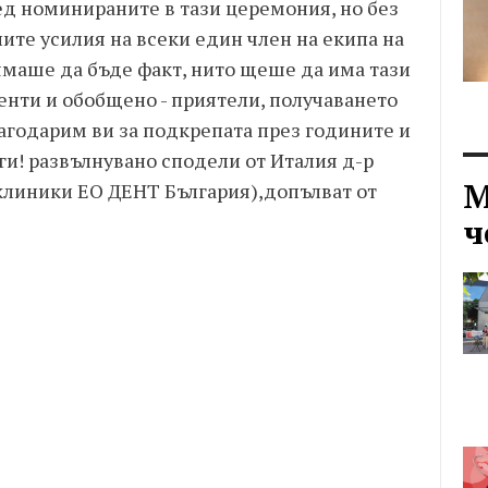
ред номинираните в тази церемония, но без
ите усилия на всеки един член на екипа на
ямаше да бъде факт, нито щеше да има тази
иенти и обобщено - приятели, получаването
Благодарим ви за подкрепата през годините и
ги! развълнувано сподели от Италия д-р
М
 клиники ЕО ДЕНТ България),допълват от
ч