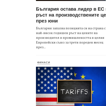
България остава лидер в ЕС
ръст на производствените ц
през юни
България запазва позицията си на страна с
най-висок годишен ръст на цените на
производител в промишлеността в целия
Европейски съюз за трети пореден месец
през...
ФИНАСИ