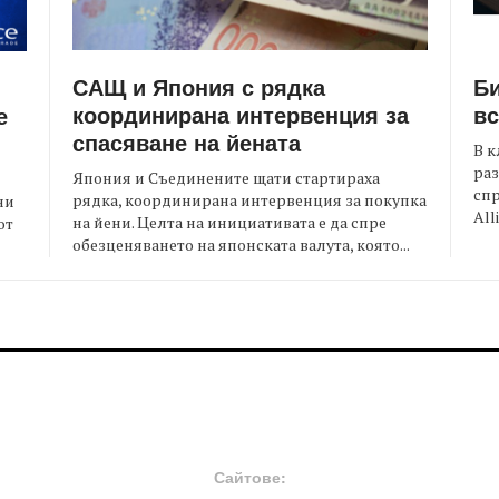
САЩ и Япония с рядка
Би
координирана интервенция за
вс
е
спасяване на йената
В к
раз
Япония и Съединените щати стартираха
спр
рядка, координирана интервенция за покупка
ни
All
на йени. Целта на инициативата е да спре
от
обезценяването на японската валута, която...
FOOTER-MIDDLE
F
Сайтове: