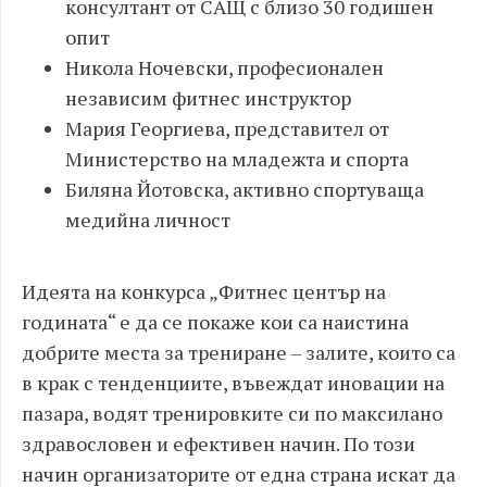
консултант от САЩ с близо 30 годишен
опит
Никола Ночевски, професионален
независим фитнес инструктoр
Мария Георгиева, представител от
Министерство на младежта и спорта
Биляна Йотовска, активно спортуваща
медийна личност
Идеята на конкурса „Фитнес център на
годината“ е да се покаже кои са наистина
добрите места за трениране – залите, които са
в крак с тенденциите, въвеждат иновации на
пазара, водят тренировките си по максилано
здравословен и ефективен начин. По този
начин организаторите от една страна искат да