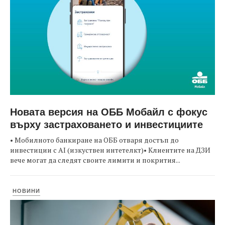
Новата версия на ОББ Мобайл с фокус
върху застраховането и инвестициите
• Мобилното банкиране на ОББ отваря достъп до
инвестиции с AI (изкуствен интетелкт)• Клиентите на ДЗИ
вече могат да следят своите лимити и покрития...
НОВИНИ