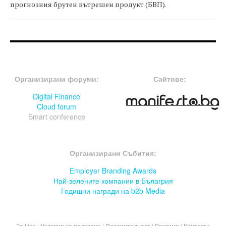
прогнозния брутен вътрешен продукт (БВП).
FOOTER-ФОРУМИ
FOOTER-MIDDLE
Организирани форуми:
Сайтове:
Digital Finance
Cloud forum
Smart conference
FOOTER-СЪБИТИЯ
Организирани Събития:
Employer Branding Awards
Най-зелените компании в Бълагрия
Годишни награди на b2b Media
За Нас
|
Условия за ползване
|
Поверителност
|
Реклама
|
Контакти