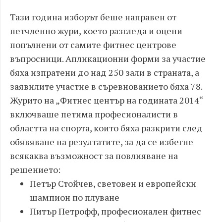
Тази година изборът беше направен от
петчленно жури, което разгледа и оцени
попълнени от самите фитнес центрове
въпросници. Апликационни форми за участие
бяха изпратени до над 250 зали в страната, а
заявилите участие в съревнованието бяха 78.
Журито на „Фитнес център на годината 2014“
включваше петима професионалисти в
областта на спорта, които бяха разкрити след
обявяване на резултатите, за да се избегне
всякаква възможност за повлияване на
решението:
Петър Стойчев, световен и европейски
шампион по плуване
Питър Петрофф, професионален фитнес