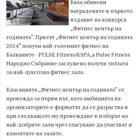
Бяха обявени
наградените в първото
издание на конкурса
„Фитнес център на
годината“. Призът „Фитнес център на годината
2014“ получи най-големият фитнес на
Балканите - PULSE Fitness&SPA,а Pulse Fitness
Народно Събрание заслужено получи титлата
за най-луксозна фитнес зала.
Класацията „Фитнес център на годината“ се
провежда за първи път, като амбицията на
организаторите е форматът да се разраства и
при следващото му провеждане в изборът на
най-добрите зали чрез гласуване да участват и
клиентите на залите.