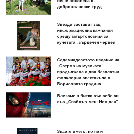
беше обновена с
доброволчески труд
Звезди застават зад
информационна кампания
срещу смъртоносния за
кучетата „сърдечен червей“
Седемнадесетото издание на
„Остров на музиката“
продължава с два безплатни
фолклорни спектакъла в
Борисовата градина
Влизаме в битка със себе си
със „Спайдър-мен: Нов ден“
Знаете името, но не и