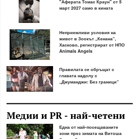
"Аферата Томас Краун" от 5
март 2027 само в кината
Неприемливи условия на
живот в Зоокът „Кенана“,
Хасково, регистрират от НПО
Animals Angels
Правилата се обръщат с
главата надолу с
„Джуманджи: Без граници“
Медии и PR - най-четени
Една от най-посещаваните
зони през зимата на Витоша