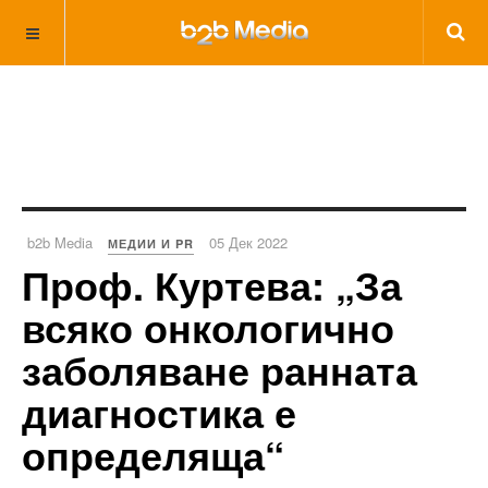
b2b Media
05 Дек 2022
МЕДИИ И PR
Проф. Куртева: „За
всяко онкологично
заболяване ранната
диагностика е
определяща“