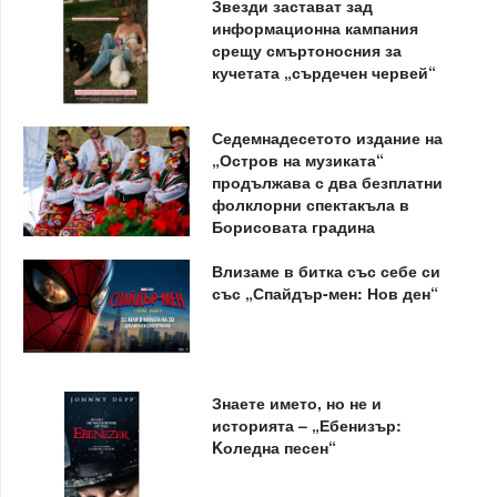
Звезди застават зад
информационна кампания
срещу смъртоносния за
кучетата „сърдечен червей“
Седемнадесетото издание на
„Остров на музиката“
продължава с два безплатни
фолклорни спектакъла в
Борисовата градина
Влизаме в битка със себе си
със „Спайдър-мен: Нов ден“
Знаете името, но не и
историята – „Ебенизър:
Kоледна песен“