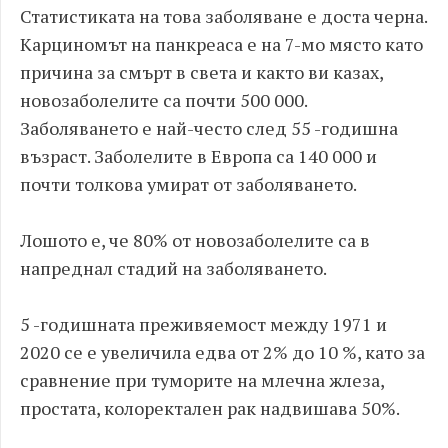
Статистиката на това заболяване е доста черна.
Карциномът на панкреаса е на 7-мо място като
причина за смърт в света и както ви казах,
новозаболелите са почти 500 000.
Заболяването е най-често след 55 -годишна
възраст. Заболелите в Европа са 140 000 и
почти толкова умират от заболяването.
Лошото е, че 80% от новозаболелите са в
напреднал стадий на заболяването.
5 -годишната преживяемост между 1971 и
2020 се е увеличила едва от 2% до 10 %, като за
сравнение при туморите на млечна жлеза,
простата, колоректален рак надвишава 50%.