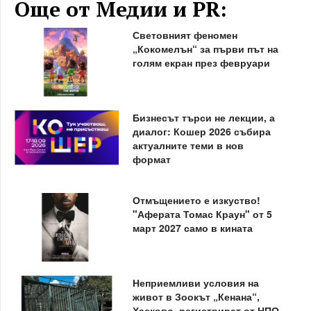
Още от Медии и PR:
Световният феномен
„Кокомелън“ за първи път на
голям екран през февруари
Бизнесът търси не лекции, а
диалог: Кошер 2026 събира
актуалните теми в нов
формат
Отмъщението е изкуство!
"Аферата Томас Краун" от 5
март 2027 само в кината
Неприемливи условия на
живот в Зоокът „Кенана“,
Хасково, регистрират от НПО