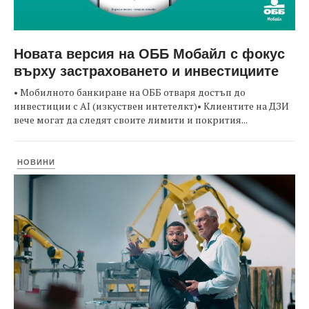
Новата версия на ОББ Мобайл с фокус
върху застраховането и инвестициите
• Мобилното банкиране на ОББ отваря достъп до
инвестиции с AI (изкуствен интетелкт)• Клиентите на ДЗИ
вече могат да следят своите лимити и покрития...
НОВИНИ