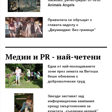
Animals Angels
Правилата се обръщат с
главата надолу с
„Джуманджи: Без граници“
Медии и PR - най-четени
Една от най-посещаваните
зони през зимата на Витоша
беше обновена с
доброволчески труд
Звезди застават зад
информационна кампания
срещу смъртоносния за
кучетата „сърдечен червей“