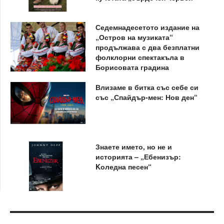
Седемнадесетото издание на
„Остров на музиката“
продължава с два безплатни
фолклорни спектакъла в
Борисовата градина
Влизаме в битка със себе си
със „Спайдър-мен: Нов ден“
Знаете името, но не и
историята – „Ебенизър:
Kоледна песен“