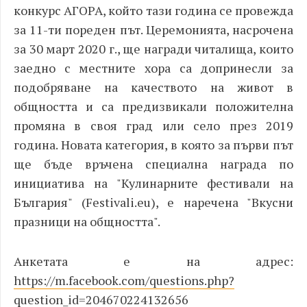
конкурс АГОРА, който тази година се провежда
за 11-ти пореден път. Церемонията, насрочена
за 30 март 2020 г., ще награди читалища, които
заедно с местните хора са допринесли за
подобряване на качеството на живот в
общността и са предизвикали положителна
промяна в своя град или село през 2019
година. Новата категория, в която за първи път
ще бъде връчена специална награда по
инициатива на "Кулинарните фестивали на
България" (F
estivali.eu), е наречена "Вкусни
празници на общността".
Анкетата е на адрес:
https://m.facebook.com/questions.php?
question_id=204670224132656