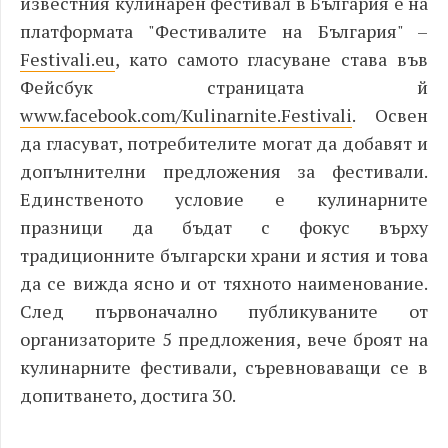
известния кулинарен фестивал в България е на
платформата "Фестивалите на България" –
F
estivali.eu
, като самото гласуване става във
Фейсбук страницата й
www.facebook.com/Kulinarnite.Festivali
.
Освен
да гласуват, потребителите могат да добавят и
допълнителни предложения за фестивали.
Единственото условие е кулинарните
празници да бъдат с фокус върху
традиционните български храни и ястия и това
да се вижда ясно и от тяхното наименование.
След първоначално публикуваните от
организаторите 5 предложения, вече броят на
кулинарните фестивали, съревноваващи се в
допитването, достига 30.