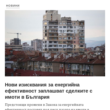
НОВИНИ
Нови изисквания за енергийна
ефективност заплашват сделките с
имоти в България
Предстоящи промени в Закона за енергийната
ефективност поставят под риск пазара на имоти в