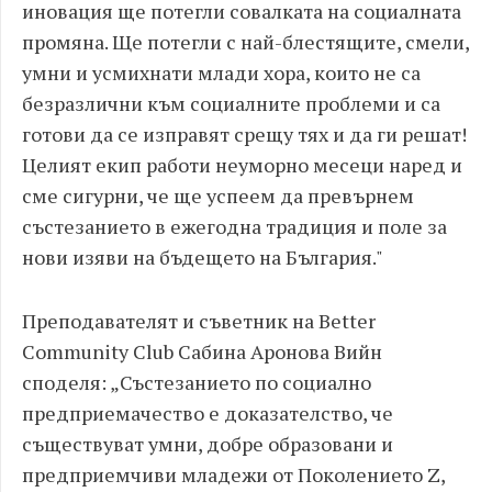
иновация ще потегли совалката на социалната
промяна. Ще потегли с най-блестящите, смели,
умни и усмихнати млади хора, които не са
безразлични към социалните проблеми и са
готови да се изправят срещу тях и да ги решат!
Целият екип работи неуморно месеци наред и
сме сигурни, че ще успеем да превърнем
състезанието в ежегодна традиция и поле за
нови изяви на бъдещето на България."
Преподавателят и съветник на Better
Community Club Сабина Аронова Вийн
споделя: „Състезанието по социално
предприемачество е доказателство, че
съществуват умни, добре образовани и
предприемчиви младежи от Поколението Z,