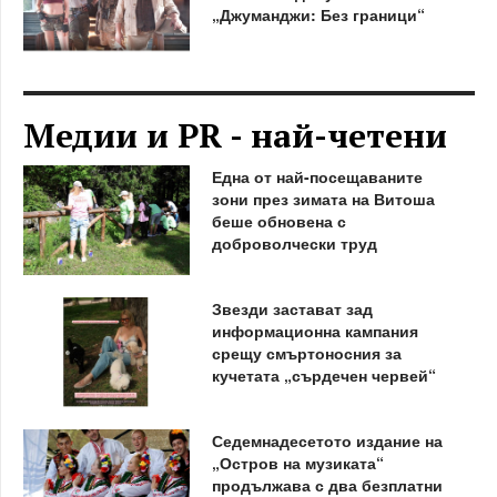
„Джуманджи: Без граници“
Медии и PR - най-четени
Една от най-посещаваните
зони през зимата на Витоша
беше обновена с
доброволчески труд
Звезди застават зад
информационна кампания
срещу смъртоносния за
кучетата „сърдечен червей“
Седемнадесетото издание на
„Остров на музиката“
продължава с два безплатни