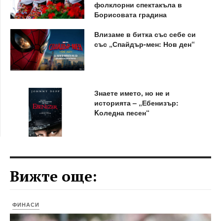
фолклорни спектакъла в
Борисовата градина
Влизаме в битка със себе си
със „Спайдър-мен: Нов ден“
Знаете името, но не и
историята – „Ебенизър:
Kоледна песен“
Вижте още:
ФИНАСИ