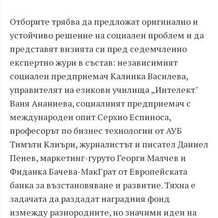
Отборите трябва да предложат оригинално и
устойчиво решение на социален проблем и да
представят визията си пред седемчленно
експертно жури в състав: независимият
социален предприемач Калинка Василева,
управителят на езикови училища „Интелект"
Ваня Ананиева, социалният предприемач с
международен опит Серхио Еспиноса,
професорът по бизнес технологии от АУБ
Тимъти Клиъри, журналистът и писател Даниел
Пенев, маркетинг-гуруто Георги Малчев и
Фиданка Бачева-МакГрат от Европейската
банка за възстановяване и развитие. Тяхна е
задачата да раздадат наградния фонд
измежду разнородните, но значими идеи на