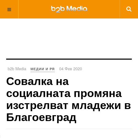
b2b Media
04 Фев 2020
МЕДИИ И PR
Совалка на
социалната промяна
изстрелват младежи в
Благоевград