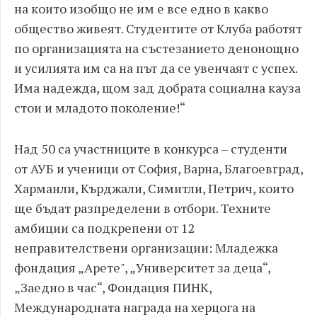
на които изобщо не им е все едно в какво
общество живеят. Студентите от Клуба работят
по организацията на състезанието денонощно
и усилията им са на път да се увенчаят с успех.
Има надежда, щом зад добрата социална кауза
стои и младото поколение!“
Над 50 са участниците в конкурса – студенти
от АУБ и ученици от София, Варна, Благоевград,
Харманли, Кърджали, Симитли, Петрич, които
ще бъдат разпределени в отбори. Техните
амбиции са подкрепени от 12
неправителствени организации: Младежка
фондация „Арете", „Университет за деца“,
„Заедно в час“, Фондация ПИНК,
Международната награда на херцога на