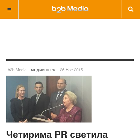
b2b Media
26 Ное 2015
МЕДИИ И PR
Четирима PR светила