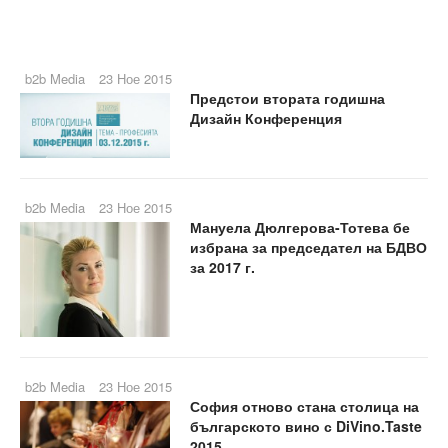
b2b Media
23 Ное 2015
Предстои втората годишна
Дизайн Конференция
b2b Media
23 Ное 2015
Мануела Дюлгерова-Тотева бе
избрана за председател на БДВО
за 2017 г.
b2b Media
23 Ное 2015
София отново стана столица на
българското вино с DiVino.Taste
2015