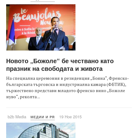
Новото „Божоле“ бе чествано като
празник на свободата и живота
На специална церемония в резиденция „Бояна“, Френско-
българската търговска и индустриална камара (ФБТИК),
тържествено представи младото френско вино „Божоле
нуво“, реколта ...
b2b Media
19 Ное 2015
МЕДИИ И PR