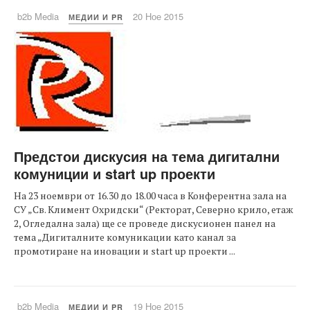
b2b Media
20 Ное 2015
МЕДИИ И PR
Предстои дискусия на тема дигитални
комуниции и start up проекти
На 23 ноември от 16.30 до 18.00 часа в Конферентна зала на
СУ „Св. Климент Охридски“ (Ректорат, Северно крило, етаж
2, Огледална зала) ще се проведе дискусионен панел на
тема „Дигиталните комуникации като канал за
промотиране на иновации и start up проекти ...
b2b Media
19 Ное 2015
МЕДИИ И PR