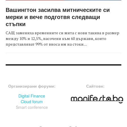
Вашингтон засилва митническите си
мерки и вече подготвя следващи
стъпки
САЩ замениха временните си мита с нови такива в размер
между 10% и 12,5%, насочени към 60 държави, които
представляват 99% от вноса им на стоки....
FOOTER-ФОРУМИ
FOOTER-MIDDLE
Организирани форуми:
Сайтове:
Digital Finance
Cloud forum
Smart conference
FOOTER-СЪБИТИЯ