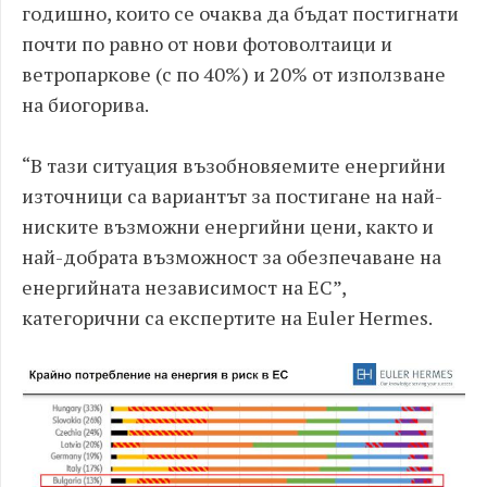
годишно, които се очаква да бъдат постигнати
почти по равно от нови фотоволтаици и
ветропаркове (с по 40%) и 20% от използване
на биогорива.
“В тази ситуация възобновяемите енергийни
източници са вариантът за постигане на най-
ниските възможни енергийни цени, както и
най-добрата възможност за обезпечаване на
енергийната независимост на ЕС”,
категорични са експертите на Euler Hermes.