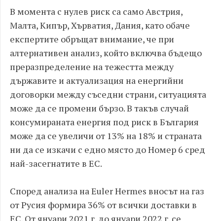
В момента с нулев риск са само Австрия,
Малта, Кипър, Хърватия, Дания, като обаче
експертите обръщат внимание, че при
алтернативен анализ, който включва бъдещо
преразпределение на тежестта между
държавите и актуализация на енергийни
договорки между съседни страни, ситуацията
може да се промени бързо. В такъв случай
консумираната енергия под риск в България
може да се увеличи от 13% на 18% и страната
ни да се изкачи с едно място до Номер 6 сред
най-засегнатите в ЕС.
Според анализа на Euler Hermes вносът на газ
от Русия формира 36% от всички доставки в
ЕС. От януари 2021 г. до януари 2022 г. се