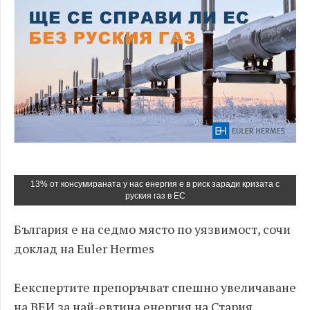
13% от консумираната у нас енергия е в риск заради кризата с
руския газ в ЕС
България е на седмо място по уязвимост, сочи
доклад на Euler Hermes
Eекспертите препоръчват спешно увеличаване
на ВЕИ за най-евтина енергия на Стария