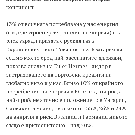
континент
13% от всичката потребявана у нас енергия
(газ, електроенергия, топлинна енергия) е в
риск заради кризата с руския газ в
Европейския съюз. Това поставя България на
седмо място сред най-засегнатите държави,
показва анализ на Euler Hermes - лидер в
застраховането на търговски кредити на
глобално ниво и у нас. Близо 10% от крайното
потребление на енергия в ЕС е под въпрос, а
най-проблематично е положението в Унгария,
Словакия и Чехия, съответно с 33%, 26% и 24%
на енергия в риск. В Латвия и Германия нивото
също e притеснително – над 20%.