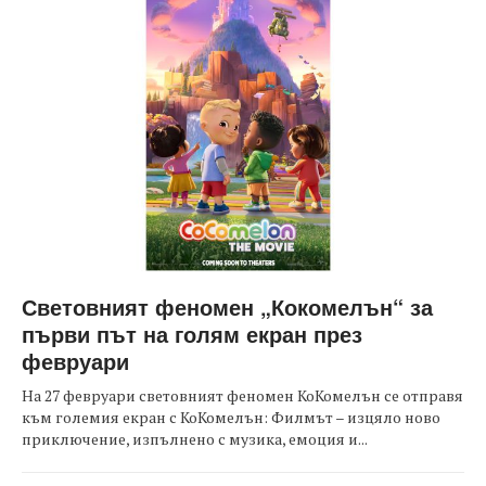
Световният феномен „Кокомелън“ за
първи път на голям екран през
февруари
На 27 февруари световният феномен КоКомелън се отправя
към големия екран с КоКомелън: Филмът – изцяло ново
приключение, изпълнено с музика, емоция и...