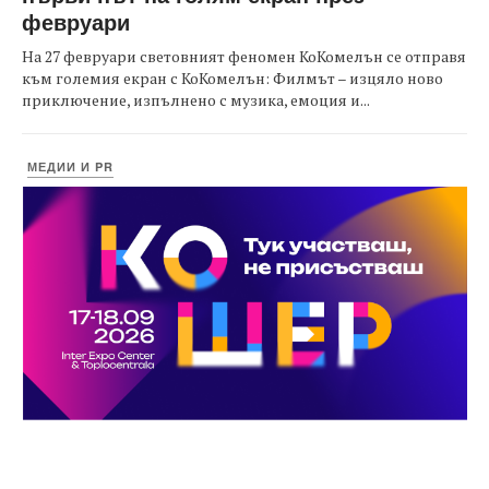
февруари
На 27 февруари световният феномен КоКомелън се отправя
към големия екран с КоКомелън: Филмът – изцяло ново
приключение, изпълнено с музика, емоция и...
МЕДИИ И PR