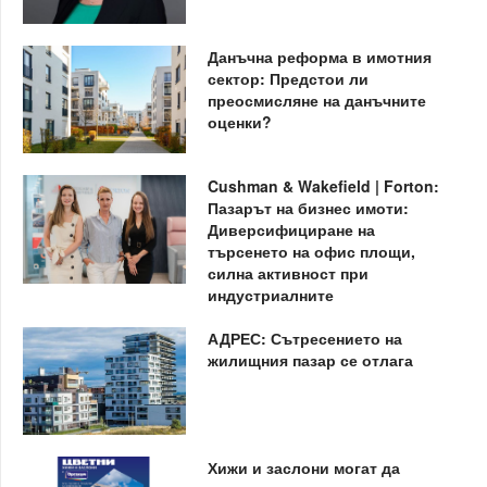
Данъчна реформа в имотния
сектор: Предстои ли
преосмисляне на данъчните
оценки?
Cushman & Wakefield | Forton:
Пазарът на бизнес имоти:
Диверсифициране на
търсенето на офис площи,
силна активност при
индустриалните
АДРЕС: Сътресението на
жилищния пазар се отлага
Хижи и заслони могат да