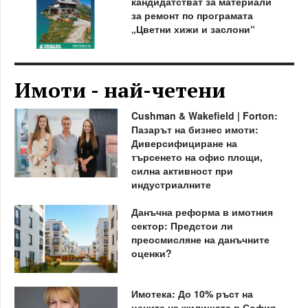
кандидатстват за материали
за ремонт по програмата
„Цветни хижи и заслони“
Имоти - най-четени
Cushman & Wakefield | Forton:
Пазарът на бизнес имоти:
Диверсифициране на
търсенето на офис площи,
силна активност при
индустриалните
Данъчна реформа в имотния
сектор: Предстои ли
преосмисляне на данъчните
оценки?
Имотека: До 10% ръст на
цените на жилищата в София