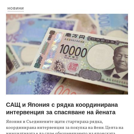
НОВИНИ
САЩ и Япония с рядка координирана
интервенция за спасяване на йената
Япония и Съединените щати стартираха рядка,
координирана интервенция за покупка на йени. Целта на
инициативата е да спре обезценяването на японската