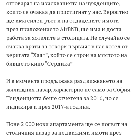
отговарят на изискванията на чужденците,
които се очаква да пристигнат у нас. Вероятно
ще има силен ръст и на отдадените имоти
през приложението AirBNB, ще има и доста
работа за хотелите в столицата. Не случайно се
очаква врати за отвори първият у нас хотел от
веригата “Хаят”, който се строи на мястото на
бившето кино “Сердика”.
И в момента продължава раздвижването на
жилищния пазар, характерно не само за София.
Тенденцията беше отчетена за 2016, но се
индикира и през 2017-а година.
Поне 2 000 нови апартамента ще се появят на
столичния пазар за недвижими имоти през