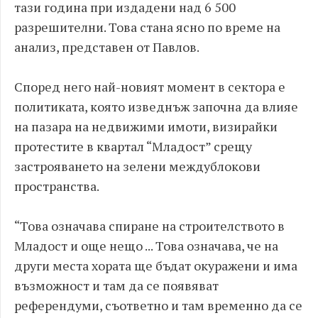
тази година при издадени над 6 500
разрешителни. Това стана ясно по време на
анализ, представен от Павлов.
Според него най-новият момент в сектора е
политиката, която изведнъж започна да влияе
на пазара на недвижими имоти, визирайки
протестите в квартал “Младост” срещу
застрояването на зелени междублокови
пространства.
“Това означава спиране на строителството в
Младост и още нещо ... Това означава, че на
други места хората ще бъдат окуражени и има
възможност и там да се появяват
референдуми, съответно и там временно да се