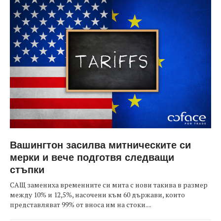
Вашингтон засилва митническите си
мерки и вече подготвя следващи
стъпки
САЩ замениха временните си мита с нови такива в размер
между 10% и 12,5%, насочени към 60 държави, които
представляват 99% от вноса им на стоки....