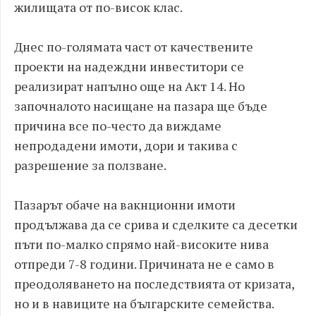
жилищата от по-висок клас.
Днес по-голямата част от качествените
проекти на надеждни инвеститори се
реализират напълно още на Акт 14. Но
започналото насищане на пазара ще бъде
причина все по-често да виждаме
непродадени имоти, дори и такива с
разрешение за ползване.
Пазарът обаче на вакнционни имоти
продължава да се срива и сделките са десетки
пъти по-малко спрямо най-високите нива
отпреди 7-8 години. Причината не е само в
преодоляването на последствията от кризата,
но и в навиците на българските семейства.