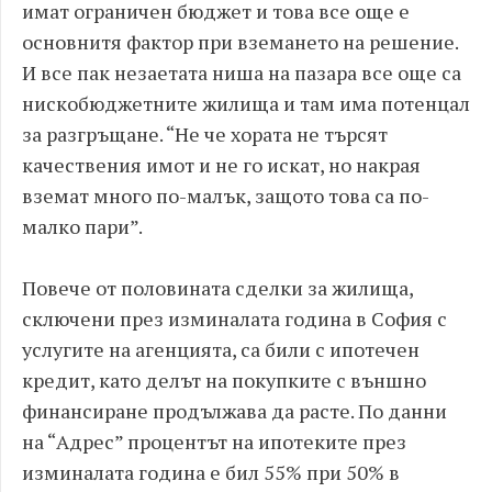
имат ограничен бюджет и това все още е
основнитя фактор при вземането на решение.
И все пак незаетата ниша на пазара все още са
нискобюджетните жилища и там има потенцал
за разгръщане. “Не че хората не търсят
качествения имот и не го искат, но накрая
вземат много по-малък, защото това са по-
малко пари”.
Повече от половината сделки за жилища,
сключени през изминалата година в София с
услугите на агенцията, са били с ипотечен
кредит, като делът на покупките с външно
финансиране продължава да расте. По данни
на “Адрес” процентът на ипотеките през
изминалата година е бил 55% при 50% в