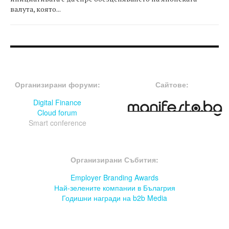
валута, която...
FOOTER-ФОРУМИ
FOOTER-MIDDLE
Организирани форуми:
Сайтове:
Digital Finance
Cloud forum
Smart conference
FOOTER-СЪБИТИЯ
Организирани Събития:
Employer Branding Awards
Най-зелените компании в Бълагрия
Годишни награди на b2b Media