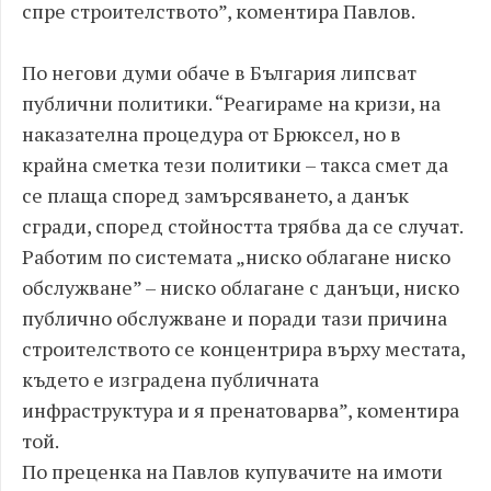
спре строителството”, коментира Павлов.
По негови думи обаче в България липсват
публични политики. “Реагираме на кризи, на
наказателна процедура от Брюксел, но в
крайна сметка тези политики – такса смет да
се плаща според замърсяването, а данък
сгради, според стойността трябва да се случат.
Работим по системата „ниско облагане ниско
обслужване” – ниско облагане с данъци, ниско
публично обслужване и поради тази причина
строителството се концентрира върху местата,
където е изградена публичната
инфраструктура и я пренатоварва”, коментира
той.
По преценка на Павлов купувачите на имоти