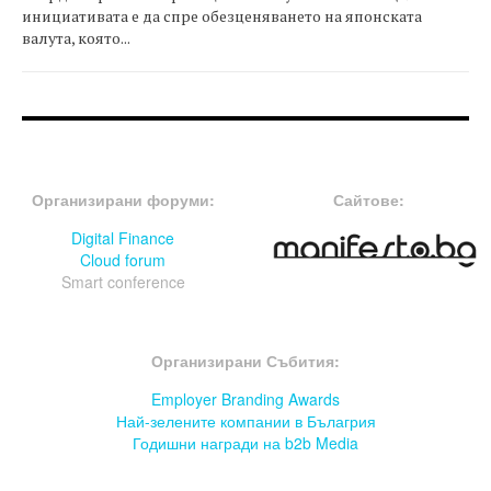
инициативата е да спре обезценяването на японската
валута, която...
FOOTER-ФОРУМИ
FOOTER-MIDDLE
Организирани форуми:
Сайтове:
Digital Finance
Cloud forum
Smart conference
FOOTER-СЪБИТИЯ
Организирани Събития:
Employer Branding Awards
Най-зелените компании в Бълагрия
Годишни награди на b2b Media