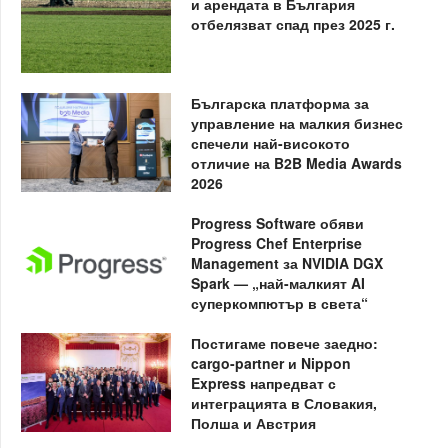
и арендата в България
отбелязват спад през 2025 г.
Българска платформа за
управление на малкия бизнес
спечели най-високото
отличие на B2B Media Awards
2026
Progress Software обяви
Progress Chef Enterprise
Management за NVIDIA DGX
Spark — „най-малкият AI
суперкомпютър в света“
Постигаме повече заедно:
cargo-partner и Nippon
Express напредват с
интеграцията в Словакия,
Полша и Австрия