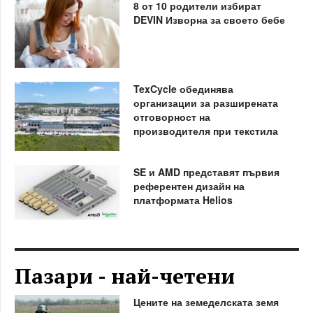
8 от 10 родители избират
DEVIN Изворна за своето бебе
TexCycle обединява
организации за разширената
отговорност на
производителя при текстила
SE и AMD представят първия
референтен дизайн на
платформата Helios
Пазари - най-четени
Цените на земеделската земя