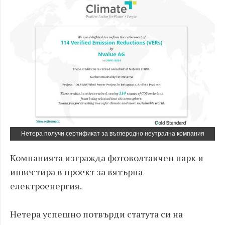
Нетера получи сертификат за въглеродно неутрална компания
Компанията изгражда фотоволтаичен парк и
инвестира в проект за вятърна
електроенергия.
Нетера успешно потвърди статута си на