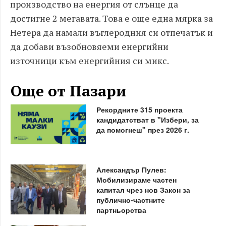
производство на енергия от слънце да
достигне 2 мегавата. Това е още една мярка за
Нетера да намали въглеродния си отпечатък и
да добави възобновяеми енергийни
източници към енергийния си микс.
Още от Пазари
Рекордните 315 проекта
кандидатстват в "Избери, за
да помогнеш" през 2026 г.
Александър Пулев:
Мобилизираме частен
капитал чрез нов Закон за
публично-частните
партньорства