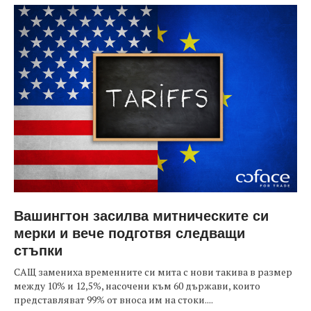
Вашингтон засилва митническите си
мерки и вече подготвя следващи
стъпки
САЩ замениха временните си мита с нови такива в размер
между 10% и 12,5%, насочени към 60 държави, които
представляват 99% от вноса им на стоки....