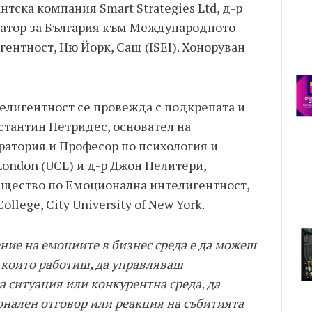
тска компания Smart Strategies Ltd, д-р
атор за България към Международното
ентност, Ню Йорк, Сащ (ISEI). Хоноруван
лигентност се провежда с подкрепата и
стантин Петридес, основател на
атория и Професор по психология и
London (UCL) и д-р Джон Пелитери,
щество по Емоционална интелигентност,
lege, City University of New York.
ние на емоциите в бизнес среда е да можеш
с които работиш, да управляваш
 ситуация или конкурентна среда, да
онален отговор или реакция на събитията