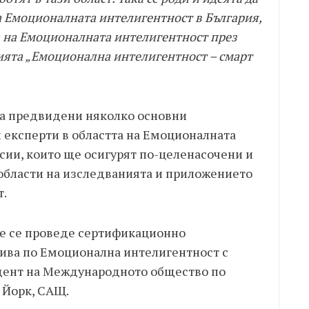
а Емоционалната интелигентност в България,
а на Емоционалната интелигентност през
ията „Емоционална интелигентност – смарт
са предвидени няколко основни
 експерти в областта на Емоционалната
сии, които ще осигурят по-целенасочени и
области на изследванията и приложението
т.
. ще се проведе сертификационно
ива по Емоционална интелигентност с
дент на Международното общество по
 Йорк, САЩ.