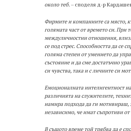
около теб.
– споделя д-р Кардашев
Фирмите и компаниите са място, к
голямата част от времето си. При 
междуличностни отношения, влиза 
се под стрес. Способността да се 
голяма степен от умението да упр
състояние и да сме достатъчно ура
си чувства, така и с личните си м
Емоционалната интелигентност на
различията на служителите, техни
намира подхода да ги мотивираш, з
независимо, че имат съпротиви от 
В същото време той трябва да е сп