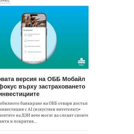
ЗНЕС
вата версия на ОББ Мобайл
фокус върху застраховането
инвестициите
обилното банкиране на ОББ отваря достъп
инвестиции с AI (изкуствен интетелкт)•
ентите на ДЗИ вече могат да следят своите
ити и покрития...