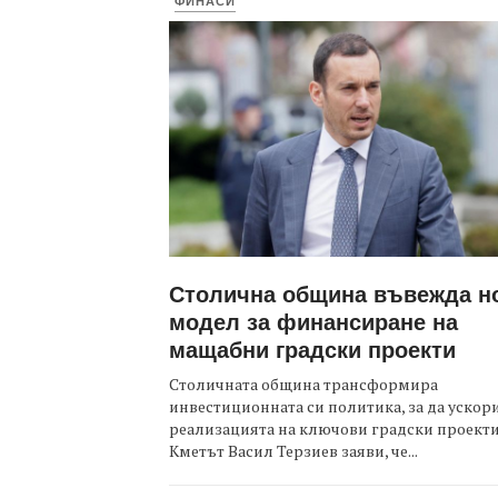
ФИНАСИ
Столична община въвежда н
модел за финансиране на
мащабни градски проекти
Столичната община трансформира
инвестиционната си политика, за да ускор
реализацията на ключови градски проекти
Кметът Васил Терзиев заяви, че...