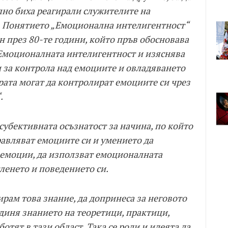
лно биха реагирали служителите на
. Понятието „Емоционална интелигентност“
н през 80-те години, който пръв обосновава
 Емоционалната интелигентност и изяснява
 за контрола над емоциите и овладяването
ората могат да контролират емоциите си чрез
.
убективната осъзнатост за начина, по който
равляват емоциите си и умението да
 емоции, да използват емоционалната
ленето и поведението си.
ирам това знание, да допринеса за неговото
единя знанието на теоретици, практици,
тят в тази област. Така се роди и идеята да