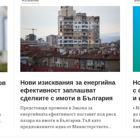
НОВИНИ
БИ
Нови изисквания за енергийна
Но
ов
ефективност заплашват
с 
сделките с имоти в България
и 
Предстоящи промени в Закона за
• М
енергийната ефективност поставят под риск
до 
и
пазара на имоти в България. Тъй като
Кли
.
предложението идва от Министерството...
лим