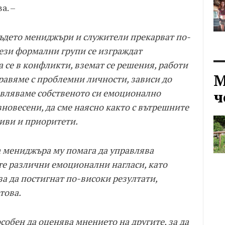
а. –
ъдето мениджъри и служители прекарват по-
тези формални групи се изграждат
се в конфликти, вземат се решения, работи
М
справяме с проблемни личности, зависи до
авляваме собственото си емоционално
ч
вновесени, да сме наясно както с вътрешните
отиви и приоритети.
 мениджъра му помага да управлява
те различни емоционални нагласи, като
а да постигнат по-високи резултати,
това.
особен да оценява мнението на другите, за да