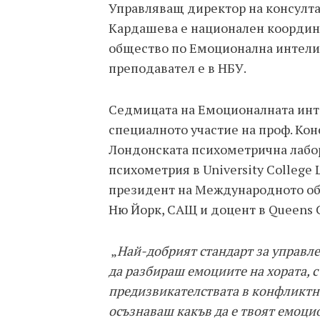
Управляващ директор на консултан
Кардашева е национален координ
общество по Емоционална интелиг
преподавател е в НБУ.
Седмицата на Емоционалната инте
специалното участие на проф. Кон
Лондонската психометрична лабор
психометрия в University College 
президент на Международното об
Ню Йорк, САЩ и доцент в Queens Col
„
Най-добрият стандарт за управле
да разбираш емоциите на хората, 
предизвикателствата в конфликтна
осъзнаваш какъв да е твоят емоци