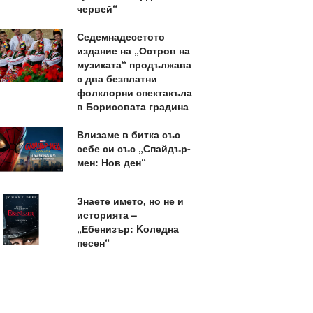
червей“
Седемнадесетото
издание на „Остров на
музиката“ продължава
с два безплатни
фолклорни спектакъла
в Борисовата градина
Влизаме в битка със
себе си със „Спайдър-
мен: Нов ден“
Знаете името, но не и
историята –
„Ебенизър: Kоледна
песен“