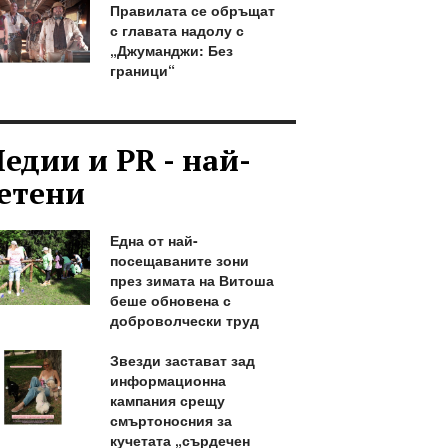
Правилата се обръщат
с главата надолу с
„Джуманджи: Без
граници“
едии и PR - най-
етени
Една от най-
посещаваните зони
през зимата на Витоша
беше обновена с
доброволчески труд
Звезди застават зад
информационна
кампания срещу
смъртоносния за
кучетата „сърдечен