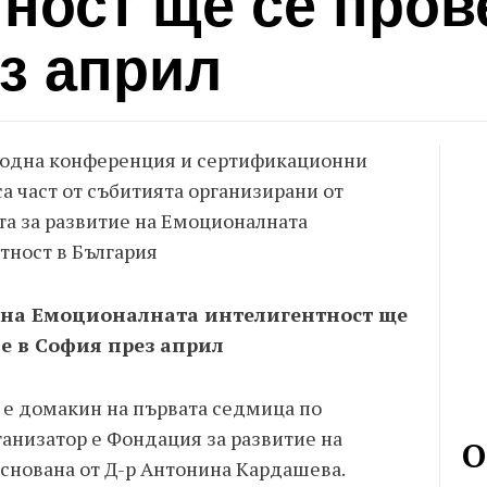
ност ще се пров
з април
одна конференция и сертификационни
а част от събитията организирани от
а за развитие на Емоционалната
тност в България
на Емоционалната интелигентност ще
де в София през април
 е домакин на първата седмица по
анизатор е Фондация за развитие на
О
снована от Д-р Антонина Кардашева.