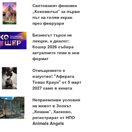
Световният феномен
„Кокомелън“ за първи
път на голям екран
през февруари
Бизнесът търси не
лекции, а диалог:
Кошер 2026 събира
актуалните теми в нов
формат
Отмъщението е
изкуство! "Аферата
Томас Краун" от 5 март
2027 само в кината
Неприемливи условия
на живот в Зоокът
„Кенана“, Хасково,
регистрират от НПО
Animals Angels