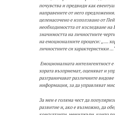
почувства и предвиди как евентуа
направените от него предложения
целенасочено е използвано от Пей
необходимостта от изследване на
значимостта на личностните черти
на емоционалните процеси: „.... х
личностните си характеристики …“
Емоционалната интелигентност е с
хората възприемат, оценяват и уп
разграничават различните видове
информация, за да управляват мис
За мен е голяма чест да популяриз
развитие и, ако е възможно, да об
консултанти, мениджъри, които рабо