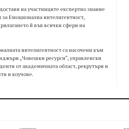
достави на участниците експертно знание
 за Емоционална интелигентност,
рилагането й във всички сфери на
налната интелигентност са насочени към
иджъри „Човешки ресурси“, управленски
денти от академичната област, рекрутъри и
ти и коучове.