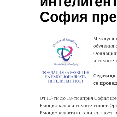
интелигент
София пре
Междунар
обучения с
Фондацият
интелиген
Седмица 
се прове
От 15-ти до 18-ти април София ще
Емоционална интелигентност. Орг
Емоционалната интелигентност, о