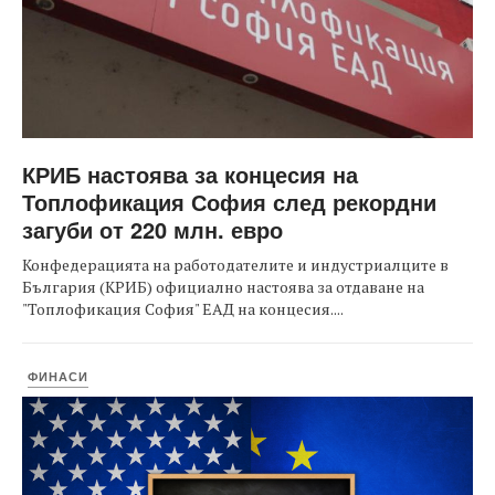
КРИБ настоява за концесия на
Топлофикация София след рекордни
загуби от 220 млн. евро
Конфедерацията на работодателите и индустриалците в
България (КРИБ) официално настоява за отдаване на
"Топлофикация София" ЕАД на концесия....
ФИНАСИ