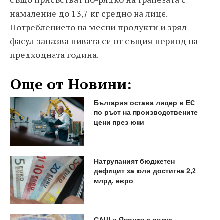
намаление до 13,7 кг средно на лице.
Потреблението на месни продукти и зрял
фасул запазва нивата си от същия период на
предходната година.
Още от Новини:
България остава лидер в ЕС
по ръст на производствените
цени през юни
Натрупаният бюджетен
дефицит за юли достигна 2,2
млрд. евро
САЩ и Япония с рядка