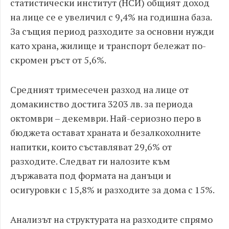
статистически институт (НСИ) общият доход
на лице се е увеличил с 9,4% на годишна база.
За същия период разходите за основни нужди
като храна, жилище и транспорт бележат по-
скромен ръст от 5,6%.
Средният тримесечен разход на лице от
домакинство достига 3203 лв. за периода
октомври – декември. Най-сериозно перо в
бюджета остават храната и безалкохолните
напитки, които съставляват 29,6% от
разходите. Следват ги налозите към
държавата под формата на данъци и
осигуровки с 15,8% и разходите за дома с 15%.
Анализът на структурата на разходите спрямо