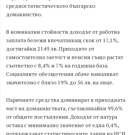
средностатистическото българско
домакинство.
В номинални стойности доходът от работна
заплата бележи впечатляващ скок от 17,1%,
достигайки 2149 лв. Приходите от
самостоятелна заетост и пенсии също растат
съответно с 8,4% и 7% на годишна база.
Социалните обезщетения обаче намаляват
значително с близо 19% до 56 лв. на лице.
Паричните средства доминират в приходната
част на домакинствата, съставлявайки 99,6%
от общите постъпления. Доходът от натура
остава с минимално значение от едва 0,4%,
потвърждават статистическите данни на НСИ.