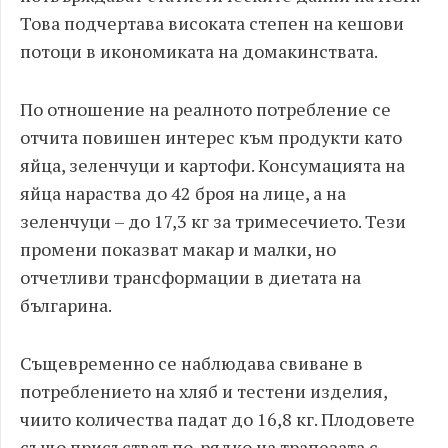
Това подчертава високата степен на кешови
потоци в икономиката на домакинствата.
По отношение на реалното потребление се
отчита повишен интерес към продукти като
яйца, зеленчуци и картофи. Консумацията на
яйца нараства до 42 броя на лице, а на
зеленчуци – до 17,3 кг за тримесечието. Тези
промени показват макар и малки, но
отчетливи трансформации в диетата на
българина.
Същевременно се наблюдава свиване в
потреблението на хляб и тестени изделия,
чиито количества падат до 16,8 кг. Плодовете
също присъстват по-рядко на трапезата с