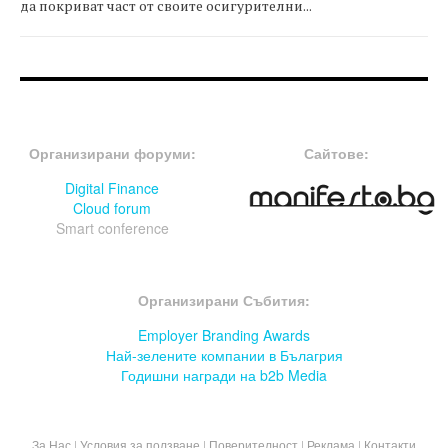
да покриват част от своите осигурителни...
FOOTER-ФОРУМИ
FOOTER-MIDDLE
Организирани форуми:
Сайтове:
Digital Finance
Cloud forum
Smart conference
FOOTER-СЪБИТИЯ
Организирани Събития:
Employer Branding Awards
Най-зелените компании в Бълагрия
Годишни награди на b2b Media
За Нас
|
Условия за ползване
|
Поверителност
|
Реклама
|
Контакти