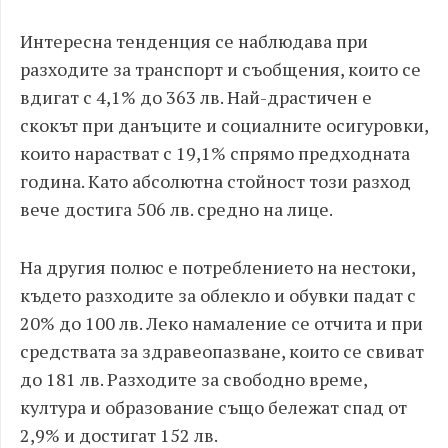
Интересна тенденция се наблюдава при
разходите за транспорт и съобщения, които се
вдигат с 4,1% до 363 лв. Най-драстичен е
скокът при данъците и социалните осигуровки,
които нарастват с 19,1% спрямо предходната
година. Като абсолютна стойност този разход
вече достига 506 лв. средно на лице.
На другия полюс е потреблението на нестоки,
където разходите за облекло и обувки падат с
20% до 100 лв. Леко намаление се отчита и при
средствата за здравеопазване, които се свиват
до 181 лв. Разходите за свободно време,
култура и образование също бележат спад от
2,9% и достигат 152 лв.