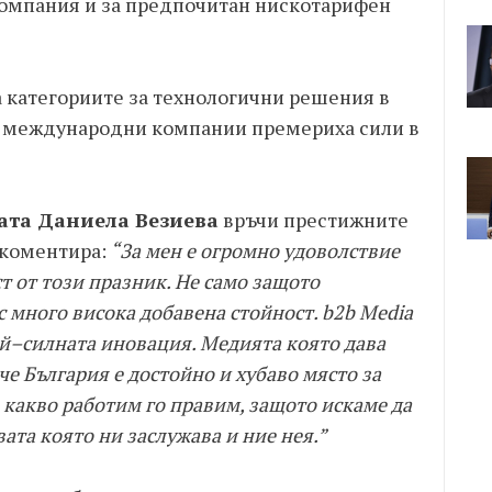
омпания и за предпочитан нискотарифен
а категориите за технологични решения в
 и международни компании премериха сили в
ата Даниела Везиева
връчи престижните
 коментира:
“За мен е oгромно удоволствие
ст от този празник. Не само защото
 много висока добавена стойност. b2b Media
ай–силната иновация. Медията която дава
че България е достойно и хубаво място за
 какво работим го правим, защото искаме да
вата която ни заслужава и ние нея.”