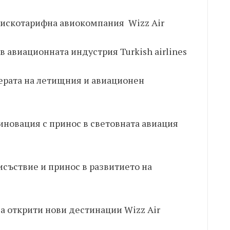
нискотарифна авиокомпания Wizz Air
в авиационната индустрия Turkish airlines
ферата на летищния и авиационен
 иновация с принос в световната авиация
съствие и принос в развитието на
за открити нови дестинации Wizz Air