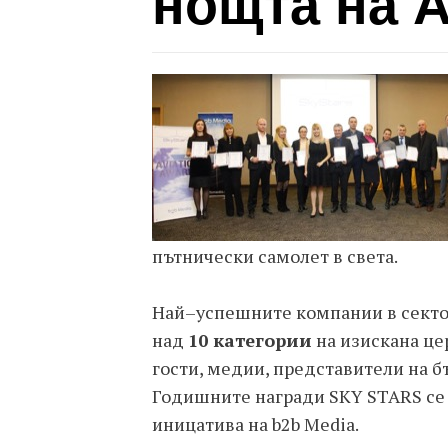
нощта на 
пътнически самолет в света.
Най–успешните компании в сектор
над
10 категории
на изискана це
гости, медии, представители на 
Годишните награди SKY STARS се 
иницатива на b2b Media.