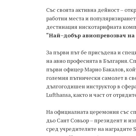
Със своята активна дейност – отк
работни места и популяризирането
дестинация нискотарифната компа
“Най–добър авиопревозвач на 
За първи път бе присъдена и спец
на авио професията в България. С
първи офицер Марио Бакалов, койт
големия пътнически самолет в свет
дългогодишен инструктор в сфера
Lufthansa, както и част от отряди
На официалната церемония със сп
дьо Сант Совьор – президент и из
сред учредителите на наградите S