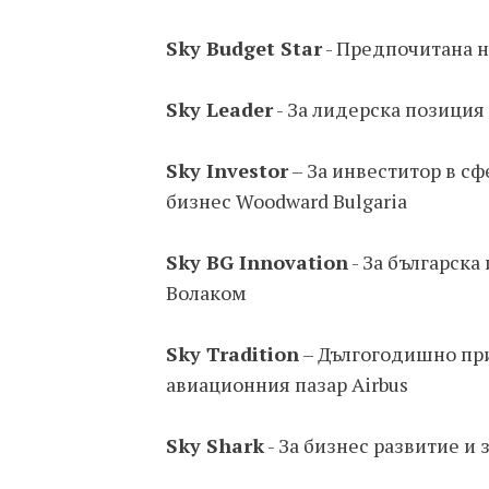
Sky Budget Star
- Предпочитана 
Sky Leader
- За лидерска позиция 
Sky Investor
– За инвеститор в с
бизнес Woodward Bulgaria
Sky BG Innovation
- За българска
Волаком
Sky Tradition
– Дългогодишно при
авиационния пазар Airbus
Sky Shark
- За бизнес развитие и 