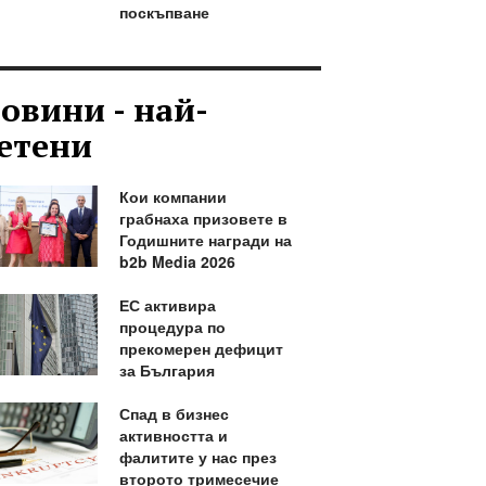
поскъпване
овини - най-
етени
Кои компании
грабнаха призовете в
Годишните награди на
b2b Media 2026
ЕС активира
процедура по
прекомерен дефицит
за България
Спад в бизнес
активността и
фалитите у нас през
второто тримесечие