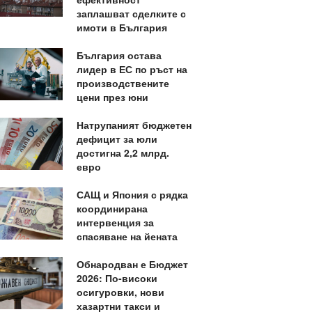
заплашват сделките с
имоти в България
България остава
лидер в ЕС по ръст на
производствените
цени през юни
Натрупаният бюджетен
дефицит за юли
достигна 2,2 млрд.
евро
САЩ и Япония с рядка
координирана
интервенция за
спасяване на йената
Обнародван е Бюджет
2026: По-високи
осигуровки, нови
хазартни такси и