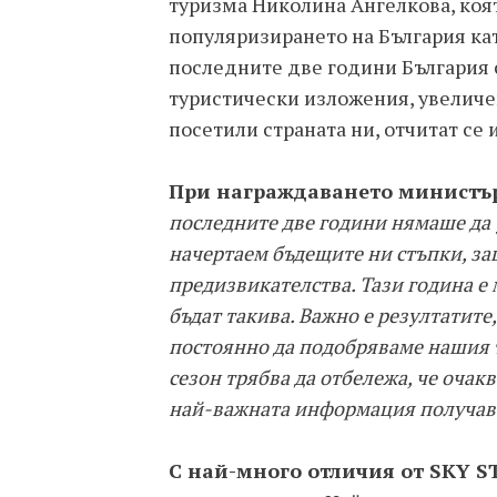
туризма Николина Ангелкова, коят
популяризирането на България ка
последните две години България 
туристически изложения, увеличен
посетили страната ни, отчитат се 
При награждаването министър
последните две години нямаше да 
начертаем бъдещите ни стъпки, за
предизвикателства. Тази година е 
бъдат такива. Важно е резултатите
постоянно да подобряваме нашия т
сезон трябва да отбележа, че очак
най-важната информация получав
С най-много отличия от SKY ST