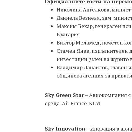
Официалните гости на церемо
Николина Ангелкова, минист
Даниела Везиева, зам. минис
Максим Бехар, генерален поч
България
Виктор Меламед, почетен кон
Стамен Янев, изпълнителен д
инвестиции (член на журито в 
Владимир Данаилов, главен 
общинска агенция за приват
Sky Green Star
– Авиокомпания с 
среда Air France-KLM
Sky Innovation
– Иновация в ави