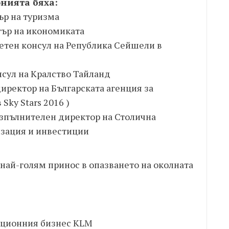
нията бяха:
ър на туризма
тър на икономиката
етен консул на Република Сейшели в
сул на Кралство Тайланд
иректор на Българската агенция за
Sky Stars 2016 )
изпълнителен директор на Столична
изация и инвестиции
най-голям принос в опазването на околната
ационния бизнес KLM