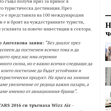
о също получи приз за принос в
то туристическа дестинация. През
се е представила на 100 международни
 е и броят на чуждестранните туристи,
Н
и усилията за повече инвестиции в сектора.
ч
 Ангелкова заяви:
“Без диалог през
успеем да постигнем всичко това и да
щото пред нас има огромни
много силна, но е важно всички следващи да
, които постигаме да бъдат устойчиви и
уристически продукт. На прага на зимния
ваме увеличение от редица важни пазари, а
аме именно от авиационния бранш“.
ARS 2016 си тръгнаха Wizz Air
–