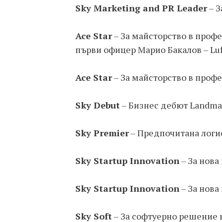
Sky Marketing and PR Leader
– З
Ace Star
– За майсторство в проф
първи офицер Марио Бакалов – Lu
Ace Star
– За майсторство в профес
Sky Debut
– Бизнес дебют Landma
Sky Premier
– Предпочитана логис
Sky Startup Innovation
– За нова
Sky Startup Innovation
– За нова
Sky Soft
– За софтуерно решение в