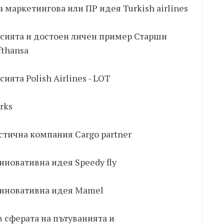
а маркетингова или ПР идея Turkish airlines
есията и достоен личен пример Старши
fthansa
ията Polish Airlines - LOT
rks
тична компания Cargo partner
 иновативна идея Speedy fly
 иновативна идея Mamel
 сферата на пътуванията и