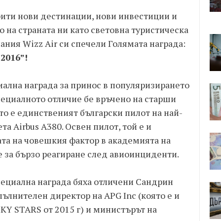
рити нови дестинации, нови инвестиции и
 на страната ни като световна туристическа
ния Wizz Air си спечели Голямата награда:
2016”!
иална награда за принос в популяризирането
пециалното отличие бе връчено на старши
о е единственият български пилот на най-
а Airbus A380. Освен пилот, той е и
та на човешкия фактор в академията на
те за бързо реагиране след авиоинциденти.
ециална награда бяха отличени Сандрин
пълнителен директор на APG Inc (която е и
KY STARS от 2015 г) и министърът на