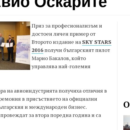
Авио Оскарите
Приз за професионализъм и
достоен личен пример от
Второто издание на
SKY STARS
2016
получи българският пилот
Марио Бакалов, който
управлява най-големия
а на авиоиндустрията получиха отличия в
ремония в присъствието на официални
О
бългaрския и международен бизнес.
провеждат за втора поредна година и са