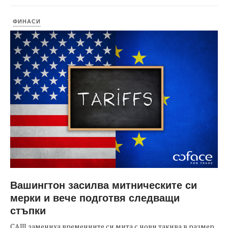
ФИНАСИ
Вашингтон засилва митническите си
мерки и вече подготвя следващи
стъпки
САЩ замениха временните си мита с нови такива в размер