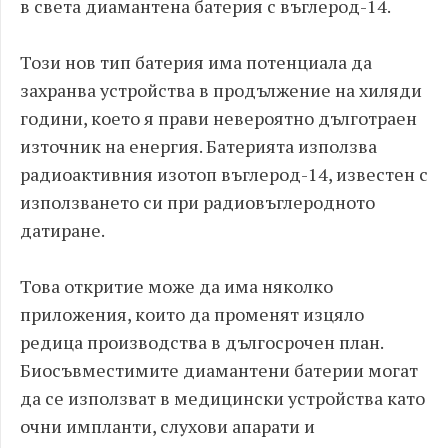
в света диамантена батерия с въглерод-14.
Този нов тип батерия има потенциала да
захранва устройства в продължение на хиляди
години, което я прави невероятно дълготраен
източник на енергия. Батерията използва
радиоактивния изотоп въглерод-14, известен с
използването си при радиовъглеродното
датиране.
Това откритие може да има няколко
приложения, които да променят изцяло
редица производства в дългосрочен план.
Биосъвместимите диамантени батерии могат
да се използват в медицински устройства като
очни импланти, слухови апарати и