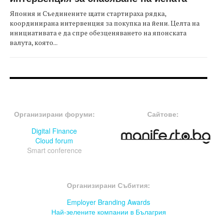
Япония и Съединените щати стартираха рядка,
координирана интервенция за покупка на йени. Целта на
инициативата е да спре обезценяването на японската
валута, която...
FOOTER-ФОРУМИ
FOOTER-MIDDLE
Организирани форуми:
Сайтове:
Digital Finance
Cloud forum
Smart conference
FOOTER-СЪБИТИЯ
Организирани Събития:
Employer Branding Awards
Най-зелените компании в Бълагрия