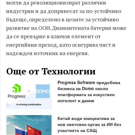
могли да революционизират различни
индустрии и да допринесат за по-устойчиво
бъдеще, определено в целите за устойчиво
развитие на ООН. Диамантената батерия може
да се превърне в ключов елемент от
енергийния преход, като осигурява чист и
надежден източник на енергия.
Още от Технологии
Progress Software придобива
бизнеса на Domo около
платформата за изкуствен
интелект и данни
Китай води инициатива за
нов световен орган за ИИ без
участието на САЩ