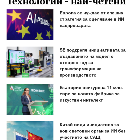
Технологии - най-четени
Европа се нуждае от спешна
стратегия за оцеляване в ИИ
надпреварата
SE подкрепя инициативата за
създаването на модел с
отворен код за
трансформация на
производството
България осигурява 11 млн.
евро за новата фабрика за
изкуствен интелект
Китай води инициатива за
нов световен орган за ИИ без
участието на САЩ