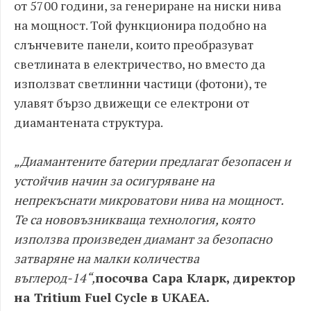
от 5700 години, за генериране на ниски нива
на мощност. Той функционира подобно на
слънчевите панели, които преобразуват
светлината в електричество, но вместо да
използват светлинни частици (фотони), те
улавят бързо движещи се електрони от
диамантената структура.
„Диамантените батерии предлагат безопасен и
устойчив начин за осигуряване на
непрекъснати микроватови нива на мощност.
Те са нововъзникваща технология, която
използва произведен диамант за безопасно
затваряне на малки количества
въглерод-14“,
посочва Сара Кларк, директор
на Tritium Fuel Cycle в UKAEA.