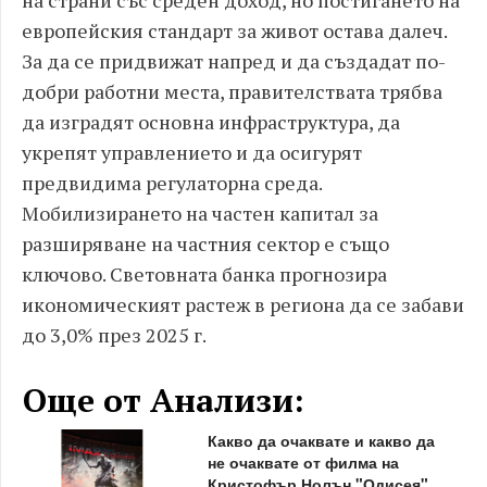
на страни със среден доход, но постигането на
европейския стандарт за живот остава далеч.
За да се придвижат напред и да създадат по-
добри работни места, правителствата трябва
да изградят основна инфраструктура, да
укрепят управлението и да осигурят
предвидима регулаторна среда.
Мобилизирането на частен капитал за
разширяване на частния сектор е също
ключово. Световната банка прогнозира
икономическият растеж в региона да се забави
до 3,0% през 2025 г.
Още от Анализи:
Какво да очаквате и какво да
не очаквате от филма на
Кристофър Нолън "Одисея"