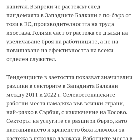
капитал. Въпреки че растежът след
пандемията в Западните Балкани е по-бърз от
този в ЕС, производителността на труда
изостава. Голяма част от растежа се дължи на
увеличаване броя на работниците, а не на
повишаване на ефективността на всеки
отделен служител.
Тенденциите в заетостта показват значителни
разлики в секторите в Западната Балкани
между 2011 и 2022 г. Селскостопанските
работни места намаляха във всички страни,
най-рязко в Сърбия, с изключение на Косово.
Секторът на услугите се разшири бързо, като
настаняването и храненето бяха ключови за
растежа в няколко държави. Работните места в