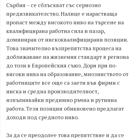
Сърбия – се сблъскват със сериозно
предизвикателство. Налице е нарастваща
пропаст между високото ниво на търсене на
квалифицирана работна сила и пазар,
доминиран от нискоквалифицирани позиции.
Това значително възпрепятства процеса на
доближаване на жизнения стандарт в региона
до този в Европейския съюз. Дори при по-
високи нива на образование, мнозинството от
работниците все още са заети във фирми с
ниска и средна производителност,
изпълнявайки предимно ръчна и рутинна
работа. Тези позиции обикновено предлагат
доходи под средното ниво.
За да се преодолее това препятствие и да се