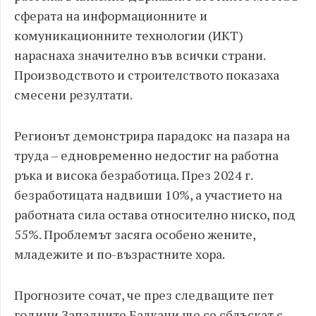
сферата на информационните и
комуникационните технологии (ИКТ)
нараснаха значително във всички страни.
Производството и строителството показаха
смесени резултати.
Регионът демонстрира парадокс на пазара на
труда – едновременно недостиг на работна
ръка и висока безработица. През 2024 г.
безработицата надвиши 10%, а участието на
работната сила остава относително ниско, под
55%. Проблемът засяга особено жените,
младежите и по-възрастните хора.
Прогнозите сочат, че през следващите пет
години Западните Балкани ще се сблъскат с